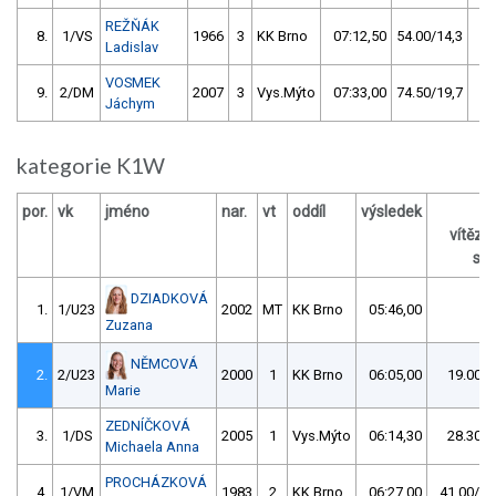
REŽŇÁK
8.
1/VS
1966
3
KK Brno
07:12,50
54.00/14,3
Ladislav
VOSMEK
9.
2/DM
2007
3
Vys.Mýto
07:33,00
74.50/19,7
Jáchym
kategorie K1W
por.
vk
jméno
nar.
vt
oddíl
výsledek
vítěz
s /
DZIADKOVÁ
1.
1/U23
2002
MT
KK Brno
05:46,00
Zuzana
NĚMCOVÁ
2.
2/U23
2000
1
KK Brno
06:05,00
19.00/5
Marie
ZEDNÍČKOVÁ
3.
1/DS
2005
1
Vys.Mýto
06:14,30
28.30/8
Michaela Anna
PROCHÁZKOVÁ
4.
1/VM
1983
2
KK Brno
06:27,00
41.00/11