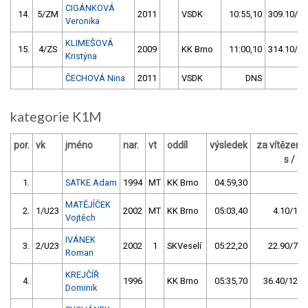
CIGÁNKOVÁ
14.
5/ZM
2011
VSDK
10:55,10
309.10/89
Veronika
KLIMEŠOVÁ
15.
4/ZS
2009
KK Brno
11:00,10
314.10/90
Kristýna
ČECHOVÁ Nina
2011
VSDK
DNS
kategorie K1M
por.
vk
jméno
nar.
vt
oddíl
výsledek
za vítězem
s / %
1.
SATKE Adam
1994
MT
KK Brno
04:59,30
MATĚJÍČEK
2.
1/U23
2002
MT
KK Brno
05:03,40
4.10/1,4
Vojtěch
IVÁNEK
3.
2/U23
2002
1
SKVeselí
05:22,20
22.90/7,7
Roman
KREJČÍŘ
4.
1996
KK Brno
05:35,70
36.40/12,2
Dominik