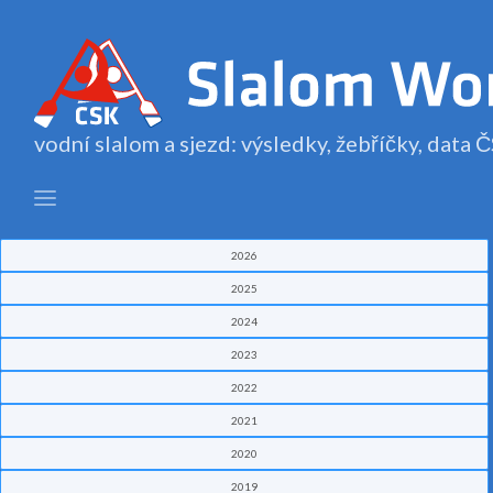
vodní slalom a sjezd: výsledky, žebříčky, data
2026
2025
2024
2023
2022
2021
2020
2019