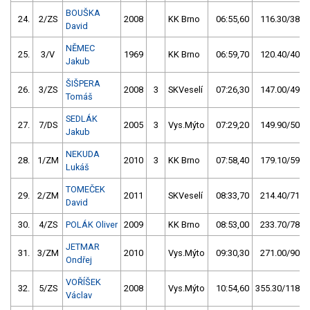
BOUŠKA
24.
2/ZS
2008
KK Brno
06:55,60
116.30/38,9
David
NĚMEC
25.
3/V
1969
KK Brno
06:59,70
120.40/40,2
Jakub
ŠIŠPERA
26.
3/ZS
2008
3
SKVeselí
07:26,30
147.00/49,1
Tomáš
SEDLÁK
27.
7/DS
2005
3
Vys.Mýto
07:29,20
149.90/50,1
Jakub
NEKUDA
28.
1/ZM
2010
3
KK Brno
07:58,40
179.10/59,8
Lukáš
TOMEČEK
29.
2/ZM
2011
SKVeselí
08:33,70
214.40/71,6
David
30.
4/ZS
POLÁK Oliver
2009
KK Brno
08:53,00
233.70/78,1
JETMAR
31.
3/ZM
2010
Vys.Mýto
09:30,30
271.00/90,5
Ondřej
VOŘÍŠEK
32.
5/ZS
2008
Vys.Mýto
10:54,60
355.30/118,7
Václav