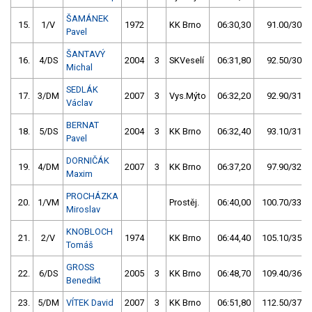
ŠAMÁNEK
15.
1/V
1972
KK Brno
06:30,30
91.00/30,4
Pavel
ŠANTAVÝ
16.
4/DS
2004
3
SKVeselí
06:31,80
92.50/30,9
Michal
SEDLÁK
17.
3/DM
2007
3
Vys.Mýto
06:32,20
92.90/31,0
Václav
BERNAT
18.
5/DS
2004
3
KK Brno
06:32,40
93.10/31,1
Pavel
DORNIČÁK
19.
4/DM
2007
3
KK Brno
06:37,20
97.90/32,7
Maxim
PROCHÁZKA
20.
1/VM
Prostěj.
06:40,00
100.70/33,6
Miroslav
KNOBLOCH
21.
2/V
1974
KK Brno
06:44,40
105.10/35,1
Tomáš
GROSS
22.
6/DS
2005
3
KK Brno
06:48,70
109.40/36,6
Benedikt
23.
5/DM
VÍTEK David
2007
3
KK Brno
06:51,80
112.50/37,6