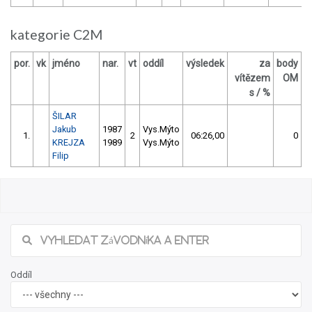
kategorie C2M
por.
vk
jméno
nar.
vt
oddíl
výsledek
za
body
vítězem
OM
s / %
ŠILAR
Jakub
1987
Vys.Mýto
1.
2
06:26,00
0
KREJZA
1989
Vys.Mýto
Filip
Oddíl