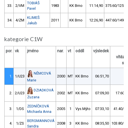
TOBIÁŠ
33.
2/VM
1983
KK Brno
11:14,90
375.60/125,5
Pavel
KLIMEŠ
34.
4/ZM
2011
KK Brno
12:26,90
447.60/149,5
Jakub
kategorie C1W
por.
vk
jméno
nar.
vt
oddíl
výsledek
vítěz
s /
NĚMCOVÁ
1.
1/U23
2000
MT
KK Brno
06:51,70
Marie
DZIADKOVÁ
2.
2/U23
2002
MT
KK Brno
07:09,30
17.60/4
Zuzana
ZEDNÍČKOVÁ
3.
1/DS
2005
1
Vys.Mýto
07:33,10
41.40/10
Michaela Anna
BERGMANNOVÁ
4.
1/ZS
2008
3
KK Brno
08:35,50
103.80/25
Sandra