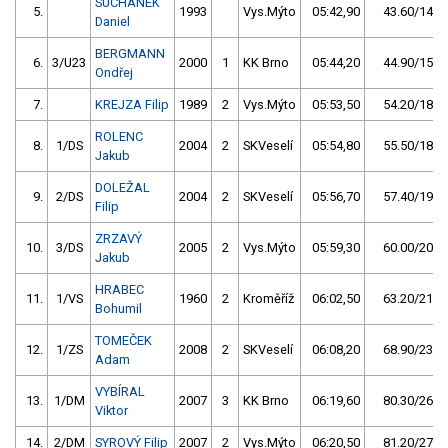
SUCHÁNEK
5.
1993
Vys.Mýto
05:42,90
43.60/14,6
Daniel
BERGMANN
6.
3/U23
2000
1
KK Brno
05:44,20
44.90/15,0
Ondřej
7.
KREJZA Filip
1989
2
Vys.Mýto
05:53,50
54.20/18,1
ROLENC
8.
1/DS
2004
2
SKVeselí
05:54,80
55.50/18,5
Jakub
DOLEŽAL
9.
2/DS
2004
2
SKVeselí
05:56,70
57.40/19,2
Filip
ZRZAVÝ
10.
3/DS
2005
2
Vys.Mýto
05:59,30
60.00/20,0
Jakub
HRABEC
11.
1/VS
1960
2
Kroměříž
06:02,50
63.20/21,1
Bohumil
TOMEČEK
12.
1/ZS
2008
2
SKVeselí
06:08,20
68.90/23,0
Adam
VYBÍRAL
13.
1/DM
2007
3
KK Brno
06:19,60
80.30/26,8
Viktor
14.
2/DM
SYROVÝ Filip
2007
2
Vys.Mýto
06:20,50
81.20/27,1