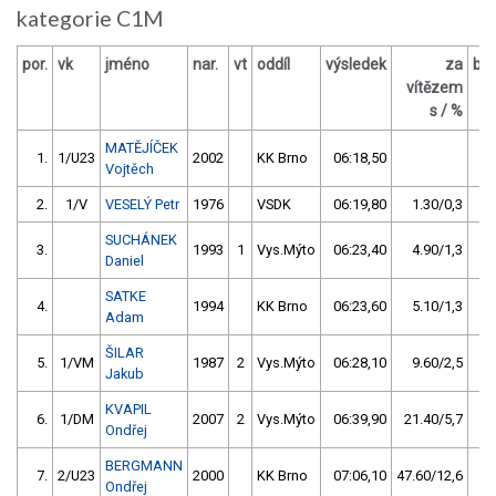
kategorie C1M
por.
vk
jméno
nar.
vt
oddíl
výsledek
za
bo
vítězem
O
s / %
MATĚJÍČEK
1.
1/U23
2002
KK Brno
06:18,50
Vojtěch
2.
1/V
VESELÝ Petr
1976
VSDK
06:19,80
1.30/0,3
SUCHÁNEK
3.
1993
1
Vys.Mýto
06:23,40
4.90/1,3
Daniel
SATKE
4.
1994
KK Brno
06:23,60
5.10/1,3
Adam
ŠILAR
5.
1/VM
1987
2
Vys.Mýto
06:28,10
9.60/2,5
Jakub
KVAPIL
6.
1/DM
2007
2
Vys.Mýto
06:39,90
21.40/5,7
Ondřej
BERGMANN
7.
2/U23
2000
KK Brno
07:06,10
47.60/12,6
Ondřej