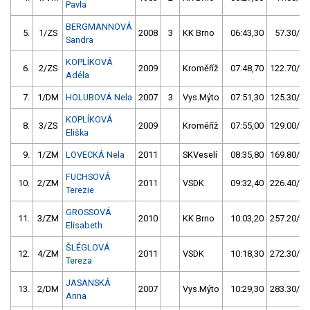
Pavla
BERGMANNOVÁ
5.
1/ZS
2008
3
KK Brno
06:43,30
57.30/16
Sandra
KOPLÍKOVÁ
6.
2/ZS
2009
Kroměříž
07:48,70
122.70/35
Adéla
7.
1/DM
HOLUBOVÁ Nela
2007
3
Vys.Mýto
07:51,30
125.30/36
KOPLÍKOVÁ
8.
3/ZS
2009
Kroměříž
07:55,00
129.00/37
Eliška
9.
1/ZM
LOVECKÁ Nela
2011
SKVeselí
08:35,80
169.80/49
FUCHSOVÁ
10.
2/ZM
2011
VSDK
09:32,40
226.40/65
Terezie
GROSSOVÁ
11.
3/ZM
2010
KK Brno
10:03,20
257.20/74
Elisabeth
ŠLÉGLOVÁ
12.
4/ZM
2011
VSDK
10:18,30
272.30/78
Tereza
JASANSKÁ
13.
2/DM
2007
Vys.Mýto
10:29,30
283.30/81
Anna