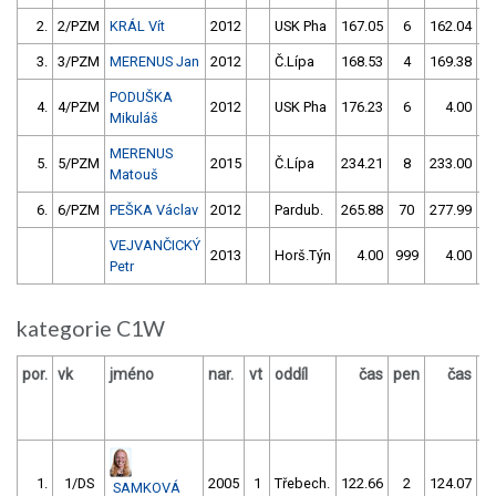
2.
2/PZM
KRÁL Vít
2012
USK Pha
167.05
6
162.04
3.
3/PZM
MERENUS Jan
2012
Č.Lípa
168.53
4
169.38
PODUŠKA
4.
4/PZM
2012
USK Pha
176.23
6
4.00
9
Mikuláš
MERENUS
5.
5/PZM
2015
Č.Lípa
234.21
8
233.00
Matouš
6.
6/PZM
PEŠKA Václav
2012
Pardub.
265.88
70
277.99
6
VEJVANČICKÝ
2013
Horš.Týn
4.00
999
4.00
9
Petr
kategorie C1W
por.
vk
jméno
nar.
vt
oddíl
čas
pen
čas
p
1.
1/DS
2005
1
Třebech.
122.66
2
124.07
SAMKOVÁ