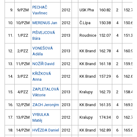
PECHAČ
9.
9/PZM
2012
USK Pha
160.82
2
152.76
Vavřinec
10.
10/PZM
MERENUS Jan
2012
Č.Lípa
150.38
4
150.62
PIŠVEJCOVÁ
11.
1/PZZ
2013
Roudnice
152.07
4
151.34
Bára
VONEŠOVÁ
12.
2/PZZ
2013
KK Brand
162.78
4
160.93
Adéla
13.
11/PZM
NOŽÍŘ David
2012
KK Brand
161.18
2
159.56
KŘIŽKOVÁ
14.
3/PZZ
2012
KK Brand
157.29
6
162.68
Anna
ZAPLETALOVÁ
15.
4/PZZ
2013
Kralupy
162.73
2
158.49
Viktorie
16.
12/PZM
ZACH Jeroným
2013
KK Brand
161.35
4
169.35
VYBULKA
17.
13/PZM
2012
Kralupy
174.34
0
162.77
Matěj
18.
14/PZM
HVĚZDA Daniel
2012
KK Brand
162.89
6
165.61