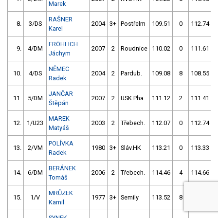
Marek
RAŠNER
8.
3/DS
2004
3+
Postřelm
109.51
0
112.74
Karel
FRÖHLICH
9.
4/DM
2007
2
Roudnice
110.02
0
111.61
Jáchym
NĚMEC
10.
4/DS
2004
2
Pardub.
109.08
8
108.55
Radek
JANČAR
11.
5/DM
2007
2
USK Pha
111.12
2
111.41
Štěpán
MAREK
12.
1/U23
2003
2
Třebech.
112.07
0
112.74
Matyáš
POLÍVKA
13.
2/VM
1980
3+
Sláv.HK
113.21
0
113.33
Radek
BERÁNEK
14.
6/DM
2006
2
Třebech.
114.46
4
114.66
Tomáš
MRŮZEK
15.
1/V
1977
3+
Semily
113.52
8
112.72
Kamil
SYNEK