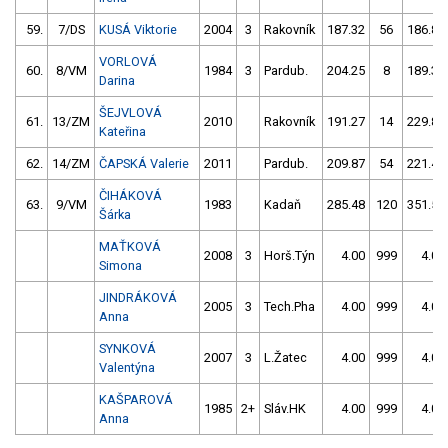
59.
7/DS
KUSÁ Viktorie
2004
3
Rakovník
187.32
56
186.86
VORLOVÁ
60.
8/VM
1984
3
Pardub.
204.25
8
189.33
Darina
ŠEJVLOVÁ
61.
13/ZM
2010
Rakovník
191.27
14
229.83
Kateřina
62.
14/ZM
ČAPSKÁ Valerie
2011
Pardub.
209.87
54
221.40
ČIHÁKOVÁ
63.
9/VM
1983
Kadaň
285.48
120
351.53
Šárka
MAŤKOVÁ
2008
3
Horš.Týn
4.00
999
4.00
Simona
JINDRÁKOVÁ
2005
3
Tech.Pha
4.00
999
4.00
Anna
SYNKOVÁ
2007
3
L.Žatec
4.00
999
4.00
Valentýna
KAŠPAROVÁ
1985
2+
Sláv.HK
4.00
999
4.00
Anna