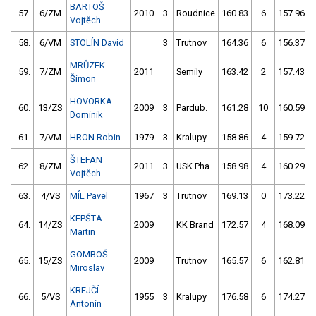
BARTOŠ
57.
6/ZM
2010
3
Roudnice
160.83
6
157.96
Vojtěch
58.
6/VM
STOLÍN David
3
Trutnov
164.36
6
156.37
MRŮZEK
59.
7/ZM
2011
Semily
163.42
2
157.43
Šimon
HOVORKA
60.
13/ZS
2009
3
Pardub.
161.28
10
160.59
Dominik
61.
7/VM
HRON Robin
1979
3
Kralupy
158.86
4
159.72
ŠTEFAN
62.
8/ZM
2011
3
USK Pha
158.98
4
160.29
Vojtěch
63.
4/VS
MÍL Pavel
1967
3
Trutnov
169.13
0
173.22
KEPŠTA
64.
14/ZS
2009
KK Brand
172.57
4
168.09
Martin
GOMBOŠ
65.
15/ZS
2009
Trutnov
165.57
6
162.81
Miroslav
KREJČÍ
66.
5/VS
1955
3
Kralupy
176.58
6
174.27
Antonín