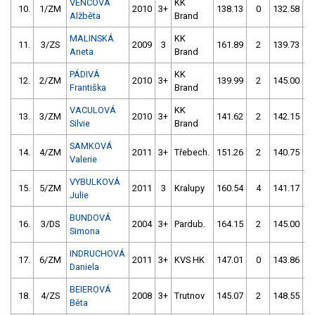
VENCOVÁ
KK
10.
1/ZM
2010
3+
138.13
0
132.58
Alžběta
Brand
MALINSKÁ
KK
11.
3/ZS
2009
3
161.89
2
139.73
Aneta
Brand
PÁDIVÁ
KK
12.
2/ZM
2010
3+
139.99
2
145.00
Františka
Brand
VACULOVÁ
KK
13.
3/ZM
2010
3+
141.62
2
142.15
Silvie
Brand
SAMKOVÁ
14.
4/ZM
2011
3+
Třebech.
151.26
2
140.75
Valerie
VYBULKOVÁ
15.
5/ZM
2011
3
Kralupy
160.54
4
141.17
Julie
BUNDOVÁ
16.
3/DS
2004
3+
Pardub.
164.15
2
145.00
Simona
INDRUCHOVÁ
17.
6/ZM
2011
3+
KVS HK
147.01
0
143.86
5
Daniela
BEIEROVÁ
18.
4/ZS
2008
3+
Trutnov
145.07
2
148.55
Běta