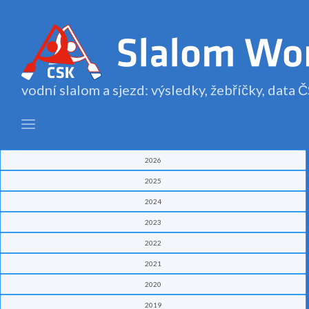
vodní slalom a sjezd: výsledky, žebříčky, data
2026
2025
2024
2023
2022
2021
2020
2019