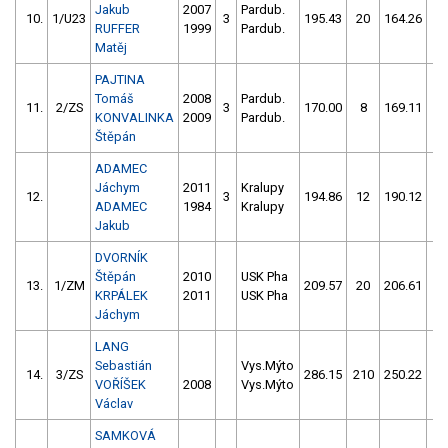
Jakub
2007
Pardub.
10.
1/U23
3
195.43
20
164.26
1
RUFFER
1999
Pardub.
Matěj
PAJTINA
Tomáš
2008
Pardub.
11.
2/ZS
3
170.00
8
169.11
6
KONVALINKA
2009
Pardub.
Štěpán
ADAMEC
Jáchym
2011
Kralupy
12.
3
194.86
12
190.12
8
ADAMEC
1984
Kralupy
Jakub
DVORNÍK
Štěpán
2010
USK Pha
13.
1/ZM
209.57
20
206.61
1
KRPÁLEK
2011
USK Pha
Jáchym
LANG
Sebastián
Vys.Mýto
14.
3/ZS
286.15
210
250.22
6
VOŘÍŠEK
2008
Vys.Mýto
Václav
SAMKOVÁ