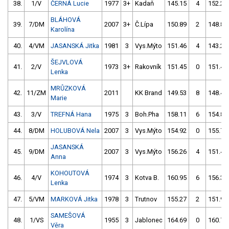
38.
1/V
ČERNÁ Lucie
1977
3+
Kadaň
145.15
4
152.29
BLÁHOVÁ
39.
7/DM
2007
3+
Č.Lípa
150.89
2
148.89
Karolína
40.
4/VM
JASANSKÁ Jitka
1981
3
Vys.Mýto
151.46
4
143.28
ŠEJVLOVÁ
41.
2/V
1973
3+
Rakovník
151.45
0
151.42
Lenka
MRŮZKOVÁ
42.
11/ZM
2011
KK Brand
149.53
8
148.49
Marie
43.
3/V
TREFNÁ Hana
1975
3
Boh.Pha
158.11
6
154.83
44.
8/DM
HOLUBOVÁ Nela
2007
3
Vys.Mýto
154.92
0
155.71
JASANSKÁ
45.
9/DM
2007
3
Vys.Mýto
156.26
4
151.47
Anna
KOHOUTOVÁ
46.
4/V
1974
3
Kotva B.
160.95
6
156.34
Lenka
47.
5/VM
MARKOVÁ Jitka
1978
3
Trutnov
155.27
2
151.98
SAMEŠOVÁ
48.
1/VS
1955
3
Jablonec
164.69
0
160.72
Věra