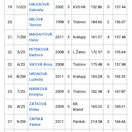
HAUCKOVÁ
19.
1/U23
2002
3
KVS HK
152.86
0
157.44
Gabriela
MÍLOVÁ
20.
1998
3
Trutnov
184.60
2
156.07
Terezie
MACHUTOVÁ
21.
7/ZM
2011
3
Kralupy
161.37
4
157.48
Hana
PETRIKOVÁ
22.
5/ZS
2008
3
L.Žatec
172.57
0
155.64
Barbora
23.
6/ZS
VIKOVÁ Anna
2008
Trutnov
175.48
6
157.48
HRONOVÁ
24.
8/ZM
2011
3
Kralupy
165.28
6
163.33
Ludmila
MARKOVÁ
25.
7/ZS
2009
3
Trutnov
162.58
4
167.87
Kristýna
ZAŤKOVÁ
KK
26.
8/ZS
2009
3
165.35
2
169.31
Eliška
Brand
ČAPSKÁ
27.
9/ZM
2011
Pardub.
214.58
2
166.66
Valerie