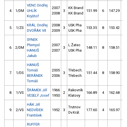
VENC Ondřej
2007
KK Brand
4.
1/DM
UHLÍK
3
151.99
6
147.29
0
2008
KK Brand
Kryštof
KRÁL Ondřej
2008
USK Pha
5.
1/ZS
3
153.35
8
153.42
2
DVOŘÁK Vít
2009
USK Pha
SYNEK
Přemysl
2007
L.Žatec
6.
2/DM
3
148.11
8
158.51
8
HANUŠ
2007
USK Pha
Jakub
HANUŠ
Tomáš
2005
Třebech.
7.
1/DS
3
151.44
8
158.90
1
BERÁNEK
2006
Třebech.
Tomáš
ŠRÁMEK Jiří
1966
Rakovník
8.
1/VS
2
166.89
4
162.68
0
VESELÝ Josef
1950
Klatovy
HÁK Jiří
Trutnov
9.
2/VS
NEDVÍDEK
1952
3
177.60
4
165.97
4
Dv.Král.
František
RUFFER