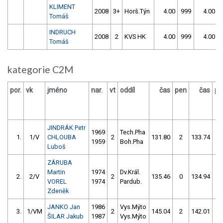
KLIMENT
2008
3+
Horš.Týn
4.00
999
4.00
Tomáš
INDRUCH
2008
2
KVS HK
4.00
999
4.00
Tomáš
kategorie C2M
por.
vk
jméno
nar.
vt
oddíl
čas
pen
čas
pe
JINDRÁK Petr
1969
Tech.Pha
1.
1/V
CHLOUBA
2
131.80
2
133.74
4
1959
Boh.Pha
Luboš
ZÁRUBA
Martin
1974
Dv.Král.
2.
2/V
2
135.46
0
134.94
2
VOREL
1974
Pardub.
Zdeněk
JANKO Jan
1986
Vys.Mýto
3.
1/VM
2
145.04
2
142.01
0
ŠILAR Jakub
1987
Vys.Mýto