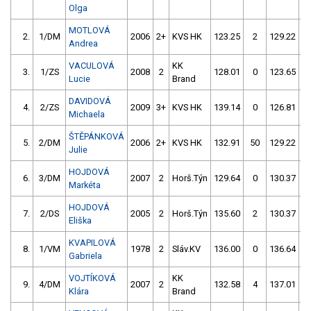
Olga
MOTLOVÁ
2.
1/DM
2006
2+
KVS HK
123.25
2
129.22
Andrea
VACULOVÁ
KK
3.
1/ZS
2008
2
128.01
0
123.65
Lucie
Brand
DAVIDOVÁ
4.
2/ZS
2009
3+
KVS HK
139.14
0
126.81
Michaela
ŠTĚPÁNKOVÁ
5.
2/DM
2006
2+
KVS HK
132.91
50
129.22
Julie
HOJDOVÁ
6.
3/DM
2007
2
Horš.Týn
129.64
0
130.37
Markéta
HOJDOVÁ
7.
2/DS
2005
2
Horš.Týn
135.60
2
130.37
Eliška
KVAPILOVÁ
8.
1/VM
1978
2
Sláv.KV
136.00
0
136.64
Gabriela
VOJTÍKOVÁ
KK
9.
4/DM
2007
2
132.58
4
137.01
Klára
Brand