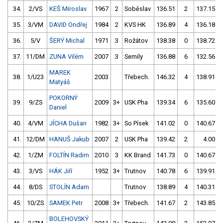
34.
2/VS
KEŠ Miroslav
1967
2
Soběslav
136.51
2
137.15
35.
3/VM
DAVID Ondřej
1984
2
KVS HK
136.89
4
136.18
36.
5/V
ŠERÝ Michal
1971
3
Rožátov
138.38
0
138.72
37.
11/DM
ZUNA Vilém
2007
3
Semily
136.88
6
132.56
MAREK
38.
1/U23
2003
Třebech.
146.32
4
138.91
Matyáš
POKORNÝ
39.
9/ZS
2009
3+
USK Pha
139.34
6
135.60
Daniel
40.
4/VM
JÍCHA Dušan
1982
3+
So Písek
141.02
0
140.67
41.
12/DM
HANUŠ Jakub
2007
2
USK Pha
139.42
2
4.00
42.
1/ZM
FOLTÍN Radim
2010
3
KK Brand
141.73
0
140.67
43.
3/VS
HÁK Jiří
1952
3+
Trutnov
140.78
6
139.91
44.
8/DS
STOLÍN Adam
Trutnov
138.89
4
140.31
45.
10/ZS
SAMEK Petr
2008
3+
Třebech.
141.67
2
143.85
BOLEHOVSKÝ