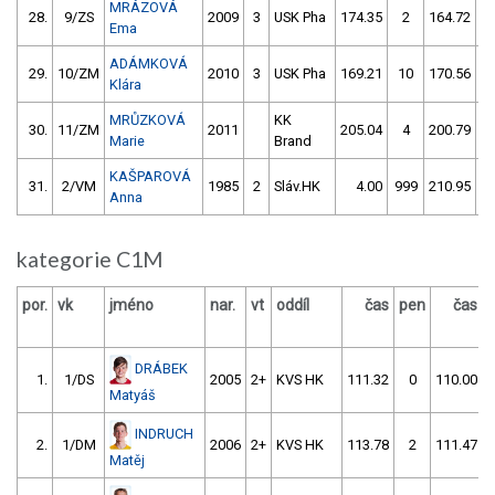
MRÁZOVÁ
28.
9/ZS
2009
3
USK Pha
174.35
2
164.72
Ema
ADÁMKOVÁ
29.
10/ZM
2010
3
USK Pha
169.21
10
170.56
Klára
MRŮZKOVÁ
KK
30.
11/ZM
2011
205.04
4
200.79
1
Marie
Brand
KAŠPAROVÁ
31.
2/VM
1985
2
Sláv.HK
4.00
999
210.95
Anna
kategorie C1M
por.
vk
jméno
nar.
vt
oddíl
čas
pen
čas
DRÁBEK
1.
1/DS
2005
2+
KVS HK
111.32
0
110.00
Matyáš
INDRUCH
2.
1/DM
2006
2+
KVS HK
113.78
2
111.47
Matěj