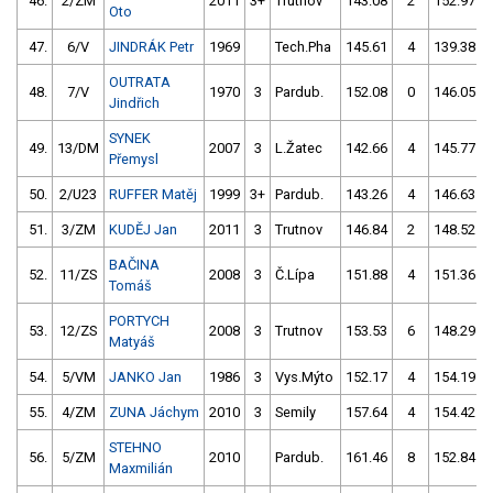
46.
2/ZM
2011
3+
Trutnov
143.08
2
152.97
Oto
47.
6/V
JINDRÁK Petr
1969
Tech.Pha
145.61
4
139.38
OUTRATA
48.
7/V
1970
3
Pardub.
152.08
0
146.05
Jindřich
SYNEK
49.
13/DM
2007
3
L.Žatec
142.66
4
145.77
Přemysl
50.
2/U23
RUFFER Matěj
1999
3+
Pardub.
143.26
4
146.63
51.
3/ZM
KUDĚJ Jan
2011
3
Trutnov
146.84
2
148.52
BAČINA
52.
11/ZS
2008
3
Č.Lípa
151.88
4
151.36
Tomáš
PORTYCH
53.
12/ZS
2008
3
Trutnov
153.53
6
148.29
Matyáš
54.
5/VM
JANKO Jan
1986
3
Vys.Mýto
152.17
4
154.19
55.
4/ZM
ZUNA Jáchym
2010
3
Semily
157.64
4
154.42
STEHNO
56.
5/ZM
2010
Pardub.
161.46
8
152.84
Maxmilián