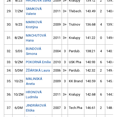
28.
8/ZS
HRONOVÁ Šárka
2009
3+
Kralupy
139.12
2
139.33
SAMKOVÁ
29.
7/ZM
2011
3+
Třebech.
143.49
2
140.61
Valerie
MARKOVÁ
30.
9/ZS
2009
3+
Trutnov
136.68
4
139.37
Kristýna
MACHUTOVÁ
31.
8/ZM
2011
3+
Kralupy
141.22
0
149.06
Hana
BUNDOVÁ
32.
5/DS
2004
3
Pardub.
138.21
4
140.13
Simona
33.
9/ZM
POKORNÁ Emílie
2010
3
USK Pha
140.93
6
143.64
34.
5/DM
ŽĎÁRSKÁ Laura
2006
3+
Pardub.
142.32
2
149.47
MALINSKÁ
35.
10/ZS
2009
3
KK Brand
140.59
6
145.55
Aneta
HRONOVÁ
36.
10/ZM
2011
3+
Kralupy
142.68
6
144.30
Ludmila
JINDRÁKOVÁ
37.
6/DM
2007
3
Tech.Pha
146.61
2
148.54
Eliška