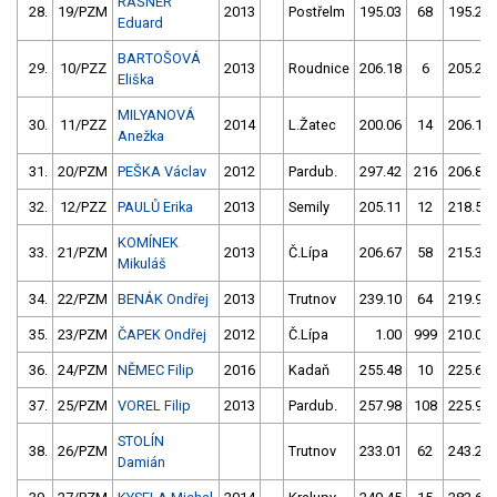
RAŠNER
28.
19/PZM
2013
Postřelm
195.03
68
195.20
Eduard
BARTOŠOVÁ
29.
10/PZZ
2013
Roudnice
206.18
6
205.20
Eliška
MILYANOVÁ
30.
11/PZZ
2014
L.Žatec
200.06
14
206.17
Anežka
31.
20/PZM
PEŠKA Václav
2012
Pardub.
297.42
216
206.83
32.
12/PZZ
PAULŮ Erika
2013
Semily
205.11
12
218.51
KOMÍNEK
33.
21/PZM
2013
Č.Lípa
206.67
58
215.37
Mikuláš
34.
22/PZM
BENÁK Ondřej
2013
Trutnov
239.10
64
219.92
35.
23/PZM
ČAPEK Ondřej
2012
Č.Lípa
1.00
999
210.09
36.
24/PZM
NĚMEC Filip
2016
Kadaň
255.48
10
225.68
37.
25/PZM
VOREL Filip
2013
Pardub.
257.98
108
225.95
STOLÍN
38.
26/PZM
Trutnov
233.01
62
243.20
Damián