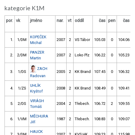
kategorie K1M
por.
vk
jméno
nar.
vt
oddíl
čas
pen
čas
p
KOPEČEK
1.
1/DM
2007
2
VS Tábor
105.03
0
104.06
Michal
PANZER
2.
2/DM
2007
2
Loko Plz
106.22
0
105.23
Martin
ZACH
3.
1/DS
2005
2
KK Brand
107.45
0
106.32
Radovan
UHLÍK
4.
1/ZS
2008
2
KK Brand
108.49
0
109.41
Kryštof
VIRÁGH
5.
2/DS
2004
2
Třebech.
106.72
2
109.55
Tomáš
MĚCHURA
6.
1/VM
1987
2
Třebech.
108.83
0
109.07
Jiří
HAUCK
7.
3/DM
2007
2
KVS HK
109.23
0
115.98