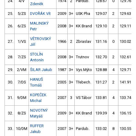
24.
4/V
1974
2
Pardub.
128.67
0
129.76
Zdeněk
25.
5/ZS
DVOŘÁK Vít
2009
3+
USK Pha
129.07
2
129.63
MALINSKÝ
26.
6/ZS
2008
3+
KK Brand
129.10
2
129.11
Petr
VĚTROVSKÝ
27.
1/VS
1966
2
Zbraslav
131.16
0
130.02
Jiří
STOLÍN
28.
7/ZS
2008
3+
Trutnov
132.70
2
132.61
Antonín
29.
2/VM
ŠILAR Jakub
1987
3+
Vys.Mýto
128.88
4
129.71
HANUŠ
30.
7/DS
2005
3+
Třebech.
131.27
2
141.91
Tomáš
KOPEČEK
31.
9/DM
2007
3
VS Tábor
133.81
4
133.74
Michal
NOVOTNÝ
32.
8/ZS
2009
3+
KK Brand
139.39
4
136.15
Matyáš
RUFFER
33.
10/DM
2007
3+
Pardub.
133.02
8
130.55
Jakub