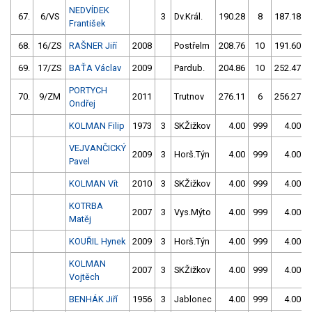
NEDVÍDEK
67.
6/VS
3
Dv.Král.
190.28
8
187.18
František
68.
16/ZS
RAŠNER Jiří
2008
Postřelm
208.76
10
191.60
69.
17/ZS
BAŤA Václav
2009
Pardub.
204.86
10
252.47
PORTYCH
70.
9/ZM
2011
Trutnov
276.11
6
256.27
Ondřej
KOLMAN Filip
1973
3
SKŽižkov
4.00
999
4.00
VEJVANČICKÝ
2009
3
Horš.Týn
4.00
999
4.00
Pavel
KOLMAN Vít
2010
3
SKŽižkov
4.00
999
4.00
KOTRBA
2007
3
Vys.Mýto
4.00
999
4.00
Matěj
KOUŘIL Hynek
2009
3
Horš.Týn
4.00
999
4.00
KOLMAN
2007
3
SKŽižkov
4.00
999
4.00
Vojtěch
BENHÁK Jiří
1956
3
Jablonec
4.00
999
4.00