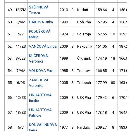
ŠTĚPINOVÁ
49.
12/ZM
2010
3
Kadaň
158.64
4
158.82
Tereza
50.
6/VM
HÁKOVÁ Jitka
1980
Boh.Pha
157.96
4
156.90
PODUŠKOVÁ
51.
5/V
1974
3
So Trója
157.55
10
159.10
Marie
52.
11/ZS
VANČOVÁ Linda
2009
3
Rakovník
161.05
4
187.28
KUČEROVÁ
53.
3/U23
1999
Č.Kruml.
174.19
18
166.83
Veronika
54.
7/VM
VOLKOVÁ Pavla
1985
3
Trutnov
166.85
4
171.00
ZÁRUBOVÁ
55.
6/DS
2005
3
Třebech.
177.99
60
163.68
Veronika
LINHARTOVÁ
56.
12/ZS
2009
3
USK Pha
179.42
6
170.70
Emílie
LINHARTOVÁ
57.
13/ZS
2009
3
USK Pha
173.18
4
164.95
Patricie
KONVALINKOVÁ
58.
6/V
1977
3
Pardub.
209.27
8
183.05
Irena