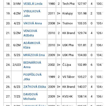
18.
3/VM
VESELÁ Linda
1980
2
Tech.Pha
127.97
4
130.25
VYBULKOVÁ
19.
4/ZM
2011
3+
Kralupy
131.98
2
133.12
Julie
20.
4/ZS
VIKOVÁ Anna
2008
3+
Trutnov
133.35
0
135.01
VENCOVÁ
21.
5/ZM
2010
2
KK Brand
129.74
4
126.87
Alžběta
ADÁMKOVÁ
22.
6/ZM
2010
3+
USK Pha
131.81
2
136.06
Klára
23.
5/ZS
MRÁZOVÁ Ema
2009
3+
USK Pha
134.00
0
134.21
BEDNÁŘOVÁ
24.
2/U23
2002
3+
Č.Lípa
132.89
6
134.72
Anna
POSPÍŠILOVÁ
25.
1989
2
VS Tábor
135.27
0
133.34
Jitka
26.
6/ZS
ZAŤKOVÁ Eliška
2009
3+
KK Brand
140.37
4
134.64
DAVIDOVÁ
27.
7/ZS
2009
3+
KVS HK
138.14
4
136.80
Michaela