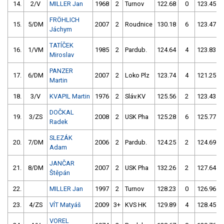
14.
2/V
MILLER Jan
1968
2
Turnov
122.68
0
123.45
FRÖHLICH
15.
5/DM
2007
2
Roudnice
130.18
6
123.47
Jáchym
TATÍČEK
16.
1/VM
1985
2
Pardub.
124.64
4
123.83
Miroslav
PANZER
17.
6/DM
2007
2
Loko Plz
123.74
4
121.25
Martin
18.
3/V
KVAPIL Martin
1976
2
Sláv.KV
125.56
2
123.43
DOČKAL
19.
3/ZS
2008
2
USK Pha
125.28
6
125.77
Radek
SLEZÁK
20.
7/DM
2006
2
Pardub.
124.25
2
124.69
Adam
JANČAR
21.
8/DM
2007
2
USK Pha
132.26
2
127.64
Štěpán
22.
MILLER Jan
1997
2
Turnov
128.23
0
126.96
23.
4/ZS
VÍT Matyáš
2009
3+
KVS HK
129.89
4
128.45
VOREL