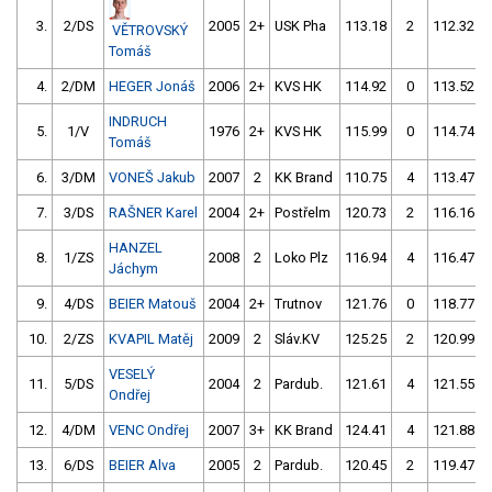
3.
2/DS
2005
2+
USK Pha
113.18
2
112.32
VĚTROVSKÝ
Tomáš
4.
2/DM
HEGER Jonáš
2006
2+
KVS HK
114.92
0
113.52
INDRUCH
5.
1/V
1976
2+
KVS HK
115.99
0
114.74
Tomáš
6.
3/DM
VONEŠ Jakub
2007
2
KK Brand
110.75
4
113.47
7.
3/DS
RAŠNER Karel
2004
2+
Postřelm
120.73
2
116.16
HANZEL
8.
1/ZS
2008
2
Loko Plz
116.94
4
116.47
Jáchym
9.
4/DS
BEIER Matouš
2004
2+
Trutnov
121.76
0
118.77
10.
2/ZS
KVAPIL Matěj
2009
2
Sláv.KV
125.25
2
120.99
VESELÝ
11.
5/DS
2004
2
Pardub.
121.61
4
121.55
Ondřej
12.
4/DM
VENC Ondřej
2007
3+
KK Brand
124.41
4
121.88
13.
6/DS
BEIER Alva
2005
2
Pardub.
120.45
2
119.47