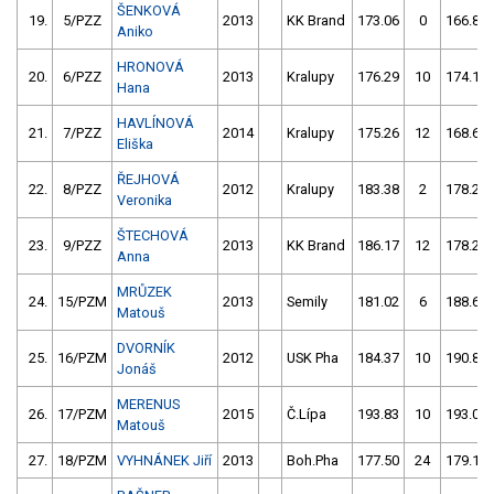
ŠENKOVÁ
19.
5/PZZ
2013
KK Brand
173.06
0
166.86
Aniko
HRONOVÁ
20.
6/PZZ
2013
Kralupy
176.29
10
174.16
Hana
HAVLÍNOVÁ
21.
7/PZZ
2014
Kralupy
175.26
12
168.67
Eliška
ŘEJHOVÁ
22.
8/PZZ
2012
Kralupy
183.38
2
178.22
Veronika
ŠTECHOVÁ
23.
9/PZZ
2013
KK Brand
186.17
12
178.23
Anna
MRŮZEK
24.
15/PZM
2013
Semily
181.02
6
188.69
Matouš
DVORNÍK
25.
16/PZM
2012
USK Pha
184.37
10
190.85
Jonáš
MERENUS
26.
17/PZM
2015
Č.Lípa
193.83
10
193.00
Matouš
27.
18/PZM
VYHNÁNEK Jiří
2013
Boh.Pha
177.50
24
179.16