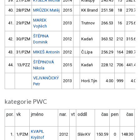
39.
27/PZM
KYSELA Michal
2014
Kralupy
240.45
15
282.67
40.
28/PZM
MRŮZEK Matěj
2015
KK Brand
251.58
18
270.74
MAREK
41.
29/PZM
2013
Trutnov
266.53
16
275.60
Vojtěch
ŠTĚPINA
42.
30/PZM
2012
Kadaň
363.52
212
315.69
Dominik
43.
31/PZM
MIKEŠ Antonín
2012
Č.Lípa
256.29
164
283.71
ŠTĚPINOVÁ
44.
13/PZZ
2015
Kadaň
228.12
706
441.48
Nikola
VEJVANČICKÝ
2013
Horš.Týn
4.00
999
4.00
Petr
kategorie PWC
por.
vk
jméno
nar.
vt
oddíl
čas
pen
čas
p
KVAPIL
1.
1/PZM
2012
Sláv.KV
150.59
0
148.30
Kryštof