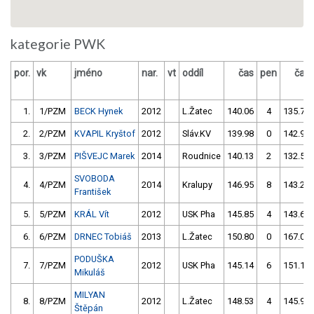
kategorie PWK
por.
vk
jméno
nar.
vt
oddíl
čas
pen
čas
1.
1/PZM
BECK Hynek
2012
L.Žatec
140.06
4
135.73
2.
2/PZM
KVAPIL Kryštof
2012
Sláv.KV
139.98
0
142.95
3.
3/PZM
PIŠVEJC Marek
2014
Roudnice
140.13
2
132.58
SVOBODA
4.
4/PZM
2014
Kralupy
146.95
8
143.28
František
5.
5/PZM
KRÁL Vít
2012
USK Pha
145.85
4
143.67
6.
6/PZM
DRNEC Tobiáš
2013
L.Žatec
150.80
0
167.01
PODUŠKA
7.
7/PZM
2012
USK Pha
145.14
6
151.11
Mikuláš
MILYAN
8.
8/PZM
2012
L.Žatec
148.53
4
145.95
Štěpán