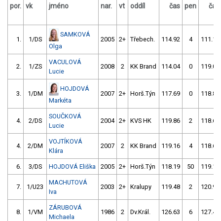
por.
vk
jméno
nar.
vt
oddíl
čas
pen
čas
SAMKOVÁ
1.
1/DS
2005
2+
Třebech.
114.92
4
111.18
Olga
VACULOVÁ
2.
1/ZS
2008
2
KK Brand
114.04
0
119.05
Lucie
HOJDOVÁ
3.
1/DM
2007
2+
Horš.Týn
117.69
0
118.86
Markéta
SOUČKOVÁ
4.
2/DS
2004
2+
KVS HK
119.86
2
118.62
Lucie
VOJTÍKOVÁ
4.
2/DM
2007
2
KK Brand
119.16
4
118.62
Klára
6.
3/DS
HOJDOVÁ Eliška
2005
2+
Horš.Týn
118.19
50
119.18
MACHUTOVÁ
7.
1/U23
2003
2+
Kralupy
119.48
2
120.98
Iva
ZÁRUBOVÁ
8.
1/VM
1986
2
Dv.Král.
126.63
6
127.46
Michaela