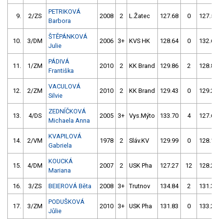
PETRIKOVÁ
9.
2/ZS
2008
2
L.Žatec
127.68
0
127.51
Barbora
ŠTĚPÁNKOVÁ
10.
3/DM
2006
3+
KVS HK
128.64
0
132.64
Julie
PÁDIVÁ
11.
1/ZM
2010
2
KK Brand
129.86
2
128.87
Františka
VACULOVÁ
12.
2/ZM
2010
2
KK Brand
129.43
0
129.25
Silvie
ZEDNÍČKOVÁ
13.
4/DS
2005
3+
Vys.Mýto
133.70
4
127.62
Michaela Anna
KVAPILOVÁ
14.
2/VM
1978
2
Sláv.KV
129.99
0
128.10
Gabriela
KOUCKÁ
15.
4/DM
2007
2
USK Pha
127.27
12
128.24
Mariana
16.
3/ZS
BEIEROVÁ Běta
2008
3+
Trutnov
134.84
2
131.34
PODUŠKOVÁ
17.
3/ZM
2010
3+
USK Pha
131.83
0
133.23
Jůlie