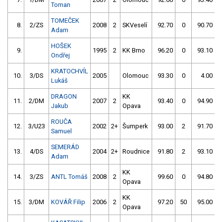
Toman
TOMEČEK
8.
2/ZS
2008
2
SKVeselí
92.70
0
90.70
Adam
HOŠEK
9.
1995
2
KK Brno
96.20
0
93.10
Ondřej
KRATOCHVÍL
10.
3/DS
2005
Olomouc
93.30
0
4.00
9
Lukáš
DRAGON
KK
11.
2/DM
2007
2
93.40
0
94.90
Jakub
Opava
ROUČA
12.
3/U23
2002
2+
Šumperk
93.00
2
91.70
Samuel
SEMERÁD
13.
4/DS
2004
2+
Roudnice
91.80
2
93.10
1
Adam
KK
14.
3/ZS
ANTL Tomáš
2008
2
99.60
0
94.80
Opava
KK
15.
3/DM
KOVÁŘ Filip
2006
2
97.20
50
95.00
Opava