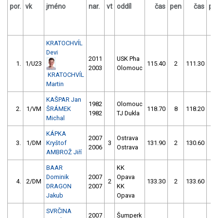
por.
vk
jméno
nar.
vt
oddíl
čas
pen
čas
pe
KRATOCHVÍL
Devi
2011
USK Pha
1.
1/U23
115.40
2
111.30
2
2003
Olomouc
KRATOCHVÍL
Martin
KAŠPAR Jan
1982
Olomouc
2.
1/VM
ŠRÁMEK
118.70
8
118.20
2
1982
TJ Dukla
Michal
KÁPKA
2007
Ostrava
3.
1/DM
Kryštof
3
131.90
2
130.60
2
2006
Ostrava
AMBROŽ Jiří
BAAR
KK
Dominik
2007
Opava
4.
2/DM
2
133.30
2
133.60
4
DRAGON
2007
KK
Jakub
Opava
SVRČINA
2007
Šumperk