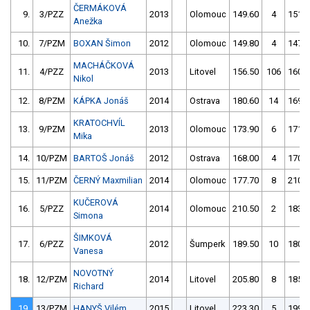
ČERMÁKOVÁ
9.
3/PZZ
2013
Olomouc
149.60
4
151.5
Anežka
10.
7/PZM
BOXAN Šimon
2012
Olomouc
149.80
4
147.6
MACHÁČKOVÁ
11.
4/PZZ
2013
Litovel
156.50
106
160.5
Nikol
12.
8/PZM
KÁPKA Jonáš
2014
Ostrava
180.60
14
169.4
KRATOCHVÍL
13.
9/PZM
2013
Olomouc
173.90
6
171.9
Mika
14.
10/PZM
BARTOŠ Jonáš
2012
Ostrava
168.00
4
170.3
15.
11/PZM
ČERNÝ Maxmilian
2014
Olomouc
177.70
8
210.9
KUČEROVÁ
16.
5/PZZ
2014
Olomouc
210.50
2
183.4
Simona
ŠIMKOVÁ
17.
6/PZZ
2012
Šumperk
189.50
10
180.8
Vanesa
NOVOTNÝ
18.
12/PZM
2014
Litovel
205.80
8
185.5
Richard
19.
13/PZM
HANYŠ Vilém
2015
Litovel
223.30
5
199.5