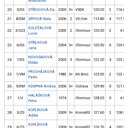
Anastasiia
20.
5/DS
STŘECHOVÁ Ela
2005
3+
VSDK
120.20
2
116.80
21.
8/DM
SRPOVÁ Stela
2006
2
VS Ostr.
115.80
4
117.50
DOLEŽALOVÁ
22.
3/U23
2003
2
Olomouc
120.30
2
4.00
Lucie
STŘÍLKOVÁ
23.
6/DS
2004
3+
Olomouc
120.30
6
120.80
Jana
NOVOSADOVÁ
24.
7/DS
2005
3
Olomouc
122.20
4
123.30
Eliška
PROCHÁZKOVÁ
25.
1/VM
1983
3+
KK Brno
125.30
2
123.40
Pavla
26.
9/DM
KEMPNÁ Andrea
2006
3+
Ostrava
129.90
0
127.60
HALAŠKOVÁ
27.
1/V
1974
Olomouc
128.20
0
4.00
Petra
KOPLÍKOVÁ
28.
5/ZS
2009
3+
Kroměříž
127.60
2
128.50
Adéla
KOPLÍKOVÁ
29.
6/ZS
2009
3+
Kroměříž
126.70
4
130.30