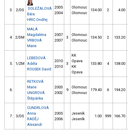
2005
Olomouc
DOLEŽALOVÁ
3.
2/DS
134.00
2
4.00
9
2004
Olomouc
Bára
HRIC Ondřej
MALÁ
Magdaléna
2007
Olomouc
4.
2/DM
3
134.50
2
133.20
VRBOVÁ
2007
Olomouc
Marie
KK
LEBEDOVÁ
2010
Opava
5.
1/ZM
Adéla
3
133.80
4
138.00
2010
KK
ROUSEK David
Opava
RETKOVÁ
Marie
2003
Olomouc
6.
9
179.40
6
194.20
UNGROVÁ
2002
Olomouc
Štěpánka
CUNDRLOVÁ
Anna
2005
Jeseník
7.
3/DS
1.00
999
166.70
5
RADĚJ
2006
Jeseník
Alexandr