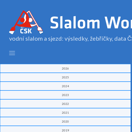
vodní slalom a sjezd: výsledky, žebříčky, data
2026
2025
2024
2023
2022
2021
2020
2019