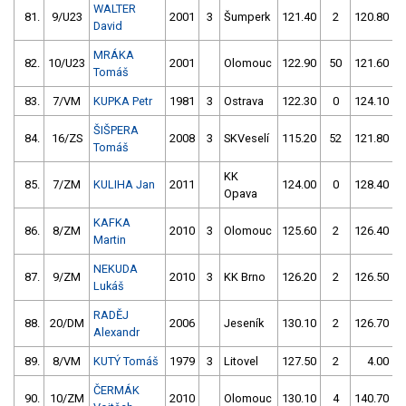
WALTER
81.
9/U23
2001
3
Šumperk
121.40
2
120.80
David
MRÁKA
82.
10/U23
2001
Olomouc
122.90
50
121.60
Tomáš
83.
7/VM
KUPKA Petr
1981
3
Ostrava
122.30
0
124.10
ŠIŠPERA
84.
16/ZS
2008
3
SKVeselí
115.20
52
121.80
Tomáš
KK
85.
7/ZM
KULIHA Jan
2011
124.00
0
128.40
Opava
KAFKA
86.
8/ZM
2010
3
Olomouc
125.60
2
126.40
Martin
NEKUDA
87.
9/ZM
2010
3
KK Brno
126.20
2
126.50
Lukáš
RADĚJ
88.
20/DM
2006
Jeseník
130.10
2
126.70
Alexandr
89.
8/VM
KUTÝ Tomáš
1979
3
Litovel
127.50
2
4.00
9
ČERMÁK
90.
10/ZM
2010
Olomouc
130.10
4
140.70