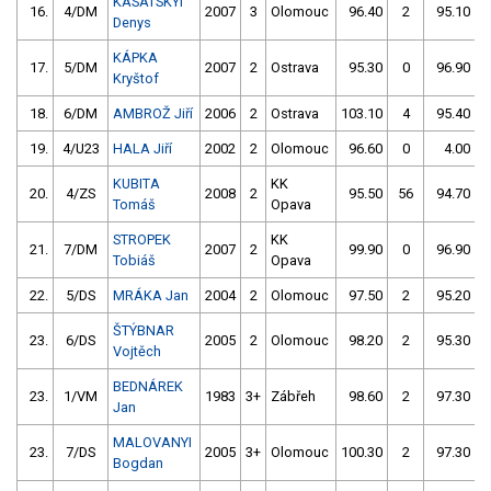
KASATSKYI
16.
4/DM
2007
3
Olomouc
96.40
2
95.10
Denys
KÁPKA
17.
5/DM
2007
2
Ostrava
95.30
0
96.90
Kryštof
18.
6/DM
AMBROŽ Jiří
2006
2
Ostrava
103.10
4
95.40
19.
4/U23
HALA Jiří
2002
2
Olomouc
96.60
0
4.00
9
KUBITA
KK
20.
4/ZS
2008
2
95.50
56
94.70
Tomáš
Opava
STROPEK
KK
21.
7/DM
2007
2
99.90
0
96.90
Tobiáš
Opava
22.
5/DS
MRÁKA Jan
2004
2
Olomouc
97.50
2
95.20
ŠTÝBNAR
23.
6/DS
2005
2
Olomouc
98.20
2
95.30
Vojtěch
BEDNÁREK
23.
1/VM
1983
3+
Zábřeh
98.60
2
97.30
Jan
MALOVANYI
23.
7/DS
2005
3+
Olomouc
100.30
2
97.30
Bogdan