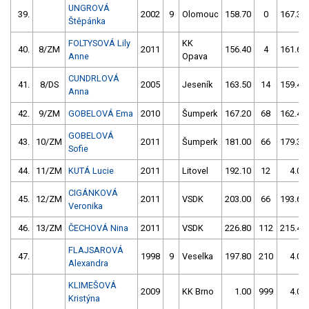
UNGROVÁ
39.
2002
9
Olomouc
158.70
0
167.30
Štěpánka
FOLTYSOVÁ Lily
KK
40.
8/ZM
2011
156.40
4
161.60
Anne
Opava
CUNDRLOVÁ
41.
8/DS
2005
Jeseník
163.50
14
159.40
Anna
42.
9/ZM
GOBELOVÁ Ema
2010
Šumperk
167.20
68
162.40
GOBELOVÁ
43.
10/ZM
2011
Šumperk
181.00
66
179.30
Sofie
44.
11/ZM
KUTÁ Lucie
2011
Litovel
192.10
12
4.00
CIGÁNKOVÁ
45.
12/ZM
2011
VSDK
203.00
66
193.60
Veronika
46.
13/ZM
ČECHOVÁ Nina
2011
VSDK
226.80
112
215.40
FLAJSAROVÁ
47.
1998
9
Veselka
197.80
210
4.00
Alexandra
KLIMEŠOVÁ
2009
KK Brno
1.00
999
4.00
Kristýna