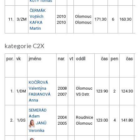
KUTÝ Tomáš
ČERMÁK
Vojtěch
2010
Olomouc
11.
3/ZM
171.30
6
163.30
10
KAFKA
2010
Olomouc
Martin
kategorie C2X
por.
vk
jméno
nar.
vt
oddíl
čas
pen
čas
p
KOČÍŘOVÁ
Valentýna
2008
Olomouc
1.
1/DM
123.90
2
124.30
FABIANOVÁ
2007
VS Ostr.
Anna
SEMERÁD
Adam
2004
Roudnice
2.
1/DS
123.00
4
141.80
5
JANŮ
2005
Olomouc
Veronika