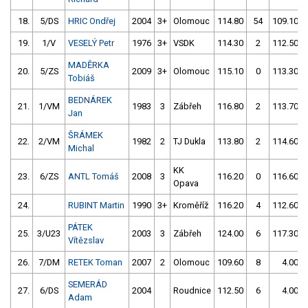
18.
5/DS
HRIC Ondřej
2004
3+
Olomouc
114.80
54
109.10
19.
1/V
VESELÝ Petr
1976
3+
VSDK
114.30
2
112.50
MADĚRKA
20.
5/ZS
2009
3+
Olomouc
115.10
0
113.30
Tobiáš
BEDNÁREK
21.
1/VM
1983
3
Zábřeh
116.80
2
113.70
Jan
ŠRÁMEK
22.
2/VM
1982
2
TJ Dukla
113.80
2
114.60
Michal
KK
23.
6/ZS
ANTL Tomáš
2008
3
116.20
0
116.60
Opava
24.
RUBINT Martin
1990
3+
Kroměříž
116.20
4
112.60
PÁTEK
25.
3/U23
2003
3
Zábřeh
124.00
6
117.30
Vítězslav
26.
7/DM
RETEK Toman
2007
2
Olomouc
109.60
8
4.00
SEMERÁD
27.
6/DS
2004
Roudnice
112.50
6
4.00
Adam