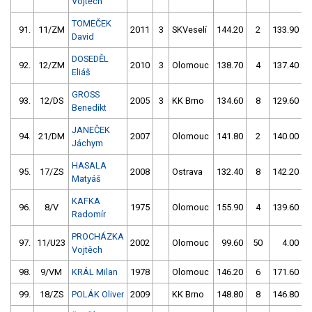
Vojtěch
TOMEČEK
91.
11/ZM
2011
3
SKVeselí
144.20
2
133.90
David
DOSEDĚL
92.
12/ZM
2010
3
Olomouc
138.70
4
137.40
Eliáš
GROSS
93.
12/DS
2005
3
KK Brno
134.60
8
129.60
Benedikt
JANEČEK
94.
21/DM
2007
Olomouc
141.80
2
140.00
Jáchym
HASALA
95.
17/ZS
2008
Ostrava
132.40
8
142.20
Matyáš
KAFKA
96.
8/V
1975
Olomouc
155.90
4
139.60
Radomír
PROCHÁZKA
97.
11/U23
2002
Olomouc
99.60
50
4.00
9
Vojtěch
98.
9/VM
KRÁL Milan
1978
Olomouc
146.20
6
171.60
99.
18/ZS
POLÁK Oliver
2009
KK Brno
148.80
8
146.80