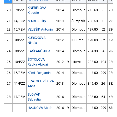
KNEBELOVÁ
20.
7/PZZ
2014
Olomouc
210.60
6
208.6
Klaudie
21.
14/PZM
MAREK Filip
2013
Šumperk
258.50
8
221.6
22.
15/PZM
VELEŠÍK Antonín
2014
Olomouc
197.80
52
230.7
KUBÍČKOVÁ
23.
8/PZZ
2012
KK Brno
193.80
52
193.9
Nikola
24.
9/PZZ
KAŠPARŮ Julie
2014
Olomouc
264.30
4
234.1
ŠOTOLOVÁ
25.
10/PZZ
2012
9
Litovel
228.00
104
226.6
Radka Abigail
26.
16/PZM
KRÁL Benjamin
2014
Olomouc
4.00
999
286.8
KRATOCHVÍLOVÁ
27.
11/PZZ
2013
Olomouc
349.40
26
332.1
Anna
SLOVÁK
28.
17/PZM
2016
Olomouc
322.80
64
480.2
Sebastian
HÁJKOVÁ Meda
2016
9
Olomouc
4.00
999
635.7