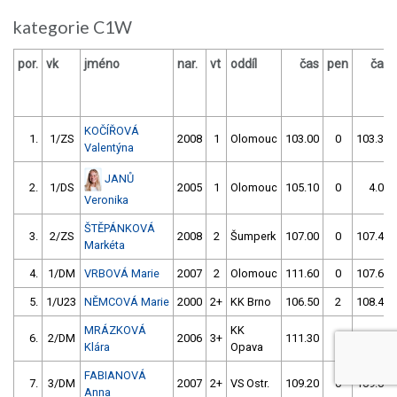
kategorie C1W
por.
vk
jméno
nar.
vt
oddíl
čas
pen
čas
KOČÍŘOVÁ
1.
1/ZS
2008
1
Olomouc
103.00
0
103.30
Valentýna
JANŮ
2.
1/DS
2005
1
Olomouc
105.10
0
4.00
Veronika
ŠTĚPÁNKOVÁ
3.
2/ZS
2008
2
Šumperk
107.00
0
107.40
Markéta
4.
1/DM
VRBOVÁ Marie
2007
2
Olomouc
111.60
0
107.60
5.
1/U23
NĚMCOVÁ Marie
2000
2+
KK Brno
106.50
2
108.40
MRÁZKOVÁ
KK
6.
2/DM
2006
3+
111.30
0
108.70
Klára
Opava
FABIANOVÁ
7.
3/DM
2007
2+
VS Ostr.
109.20
0
109.00
Anna