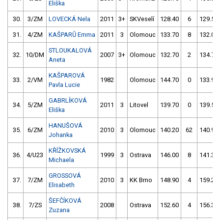
Eliška
30.
3/ZM
LOVECKÁ Nela
2011
3+
SKVeselí
128.40
6
129.50
31.
4/ZM
KAŠPARŮ Emma
2011
3
Olomouc
133.70
8
132.00
STLOUKALOVÁ
32.
10/DM
2007
3+
Olomouc
132.70
2
134.70
Aneta
KAŠPAROVÁ
33.
2/VM
1982
Olomouc
144.70
0
133.90
Pavla Lucie
GABRLÍKOVÁ
34.
5/ZM
2011
3
Litovel
139.70
0
139.50
Eliška
HANUŠOVÁ
35.
6/ZM
2010
3
Olomouc
140.20
62
140.90
Johanka
KŘÍŽKOVSKÁ
36.
4/U23
1999
3
Ostrava
146.00
8
141.30
Michaela
GROSSOVÁ
37.
7/ZM
2010
3
KK Brno
148.90
4
159.20
Elisabeth
ŠEFČÍKOVÁ
38.
7/ZS
2008
Ostrava
152.60
4
156.30
Zuzana