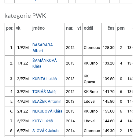
kategorie PWK
por.
vk
jméno
nar.
vt
oddíl
čas
pen
ča
BASARABA
1.
1/PZM
2012
Olomouc
128.30
2
134.1
Albert
ŠAMÁNKOVÁ
2.
1/PZZ
2013
KK Brno
133.20
4
134.6
Klára
KK
3.
2/PZM
KUBITA Lukáš
2013
139.80
0
140.8
Opava
4.
3/PZM
TOBIÁŠ Matěj
2012
KK Brno
141.70
6
136.7
5.
4/PZM
BLAŽEK Antonín
2013
Litovel
145.80
0
144.4
6.
2/PZZ
NEKUDOVÁ Klára
2013
KK Brno
155.00
6
146.1
7.
5/PZM
KUTÝ Lukáš
2014
Litovel
144.60
4
149.7
8.
6/PZM
SLOVÁK Jakub
2014
Olomouc
149.30
2
153.7