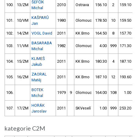
ŠEFČÍK
100.
13/ZM
2010
Ostrava
156.10
2
159.10
Michal
KAŠPARŮ
101.
10/VM
1980
Olomouc
178.50
10
159.50
Jan
102.
14/ZM
VOGL David
2011
KK Brno
164.50
8
157.70
BASARABA
103.
11/VM
1982
Olomouc
4.00
999
171.30
Michal
KLIMEŠ
104.
15/ZM
2011
KK Brno
180.30
4
187.10
Jakub
ZAORAL
105.
16/ZM
2011
KK Brno
187.10
12
193.60
Matěj
BOTEK
106.
1979
9
Olomouc
164.00
108
1.00
9
Michal
HORÁK
107.
17/ZM
2011
SKVeselí
1.00
999
253.20
1
Jaroslav
kategorie C2M