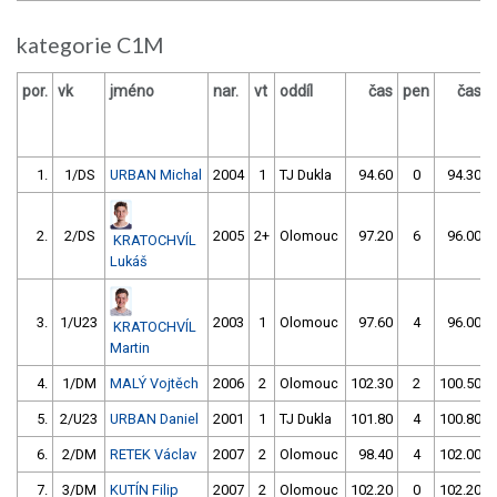
kategorie C1M
por.
vk
jméno
nar.
vt
oddíl
čas
pen
čas
1.
1/DS
URBAN Michal
2004
1
TJ Dukla
94.60
0
94.30
2.
2/DS
2005
2+
Olomouc
97.20
6
96.00
KRATOCHVÍL
Lukáš
3.
1/U23
2003
1
Olomouc
97.60
4
96.00
KRATOCHVÍL
Martin
4.
1/DM
MALÝ Vojtěch
2006
2
Olomouc
102.30
2
100.50
5.
2/U23
URBAN Daniel
2001
1
TJ Dukla
101.80
4
100.80
6.
2/DM
RETEK Václav
2007
2
Olomouc
98.40
4
102.00
7.
3/DM
KUTÍN Filip
2007
2
Olomouc
102.20
0
102.20