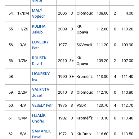
Viktor
MALÝ
54.
17/DM
2006
3
Olomouc
108.00
2
4.00
9
Vojtěch
KULIHA
KK
55.
11/ZS
2009
3
112.60
0
110.20
Jakub
Opava
LOVECKÝ
56.
3/V
1977
SKVeselí
111.20
0
109.90
Petr
ROUSEK
KK
56.
1/ZM
2010
3+
109.20
2
107.00
David
Opava
LIGURSKÝ
58.
1990
3+
Kroměříž
113.30
4
111.40
Ivo
VALENTA
59.
2/ZM
2010
3
Olomouc
112.10
0
110.80
Josef
60.
4/V
VESELÝ Petr
1976
3
VSDK
123.70
4
112.70
FIJALÍK
61.
5/VM
1982
3
Kroměříž
113.10
6
113.40
Ondřej
ŠAMÁNEK
62.
5/V
1972
3
KK Brno
116.60
0
113.50
Pavel