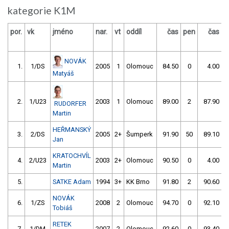
kategorie K1M
por.
vk
jméno
nar.
vt
oddíl
čas
pen
čas
p
NOVÁK
1.
1/DS
2005
1
Olomouc
84.50
0
4.00
9
Matyáš
2.
1/U23
2003
1
Olomouc
89.00
2
87.90
RUDORFER
Martin
HEŘMANSKÝ
3.
2/DS
2005
2+
Šumperk
91.90
50
89.10
Jan
KRATOCHVÍL
4.
2/U23
2003
2+
Olomouc
90.50
0
4.00
9
Martin
5.
SATKE Adam
1994
3+
KK Brno
91.80
2
90.60
NOVÁK
6.
1/ZS
2008
2
Olomouc
94.70
0
92.10
Tobiáš
RETEK
7.
1/DM
2007
2
Olomouc
92.60
0
93.40