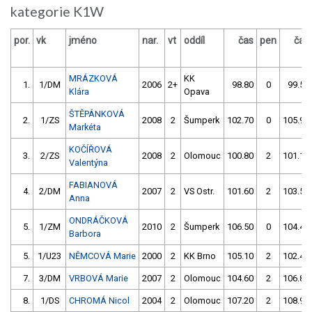
kategorie K1W
por.
vk
jméno
nar.
vt
oddíl
čas
pen
čas
MRÁZKOVÁ
KK
1.
1/DM
2006
2+
98.80
0
99.50
Klára
Opava
ŠTĚPÁNKOVÁ
2.
1/ZS
2008
2
Šumperk
102.70
0
105.90
Markéta
KOČÍŘOVÁ
3.
2/ZS
2008
2
Olomouc
100.80
2
101.10
Valentýna
FABIANOVÁ
4.
2/DM
2007
2
VS Ostr.
101.60
2
103.50
Anna
ONDRÁČKOVÁ
5.
1/ZM
2010
2
Šumperk
106.50
0
104.40
Barbora
5.
1/U23
NĚMCOVÁ Marie
2000
2
KK Brno
105.10
2
102.40
7.
3/DM
VRBOVÁ Marie
2007
2
Olomouc
104.60
2
106.80
8.
1/DS
CHROMÁ Nicol
2004
2
Olomouc
107.20
2
108.90