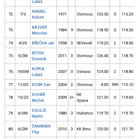
Lukáš
KNEBEL
72.
7/V
1971
Olomouc
120.50
0
115.20
Robert
BAZGER
73.
1984
9
Olomouc
118.50
0
119.30
Miroslav
74.
4/VS
BŘEČKA Jan
1958
3
SKVeselí
119.20
2
118.60
BOTEK
75.
5/ZM
2011
3
Olomouc
126.40
0
118.70
Dominik
KUPKA
76.
19/DM
2007
3
Ostrava
124.00
2
118.80
Lukáš
77.
11/DS
KOSÍK Dan
2004
2
Olomouc
4.00
999
115.10
KOVÁŘ
KK
78.
15/ZS
2009
3+
121.30
0
119.60
Michal
Opava
DOLEJŠ
79.
6/VM
1980
3
Hubertus
119.70
2
119.70
Martin
ŠAMÁNEK
80.
6/ZM
2010
3
KK Brno
120.30
0
121.70
Filip