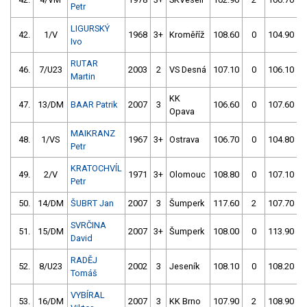
Petr
LIGURSKÝ
42.
1/V
1968
3+
Kroměříž
108.60
0
104.90
Ivo
RUTAR
46.
7/U23
2003
2
VS Desná
107.10
0
106.10
Martin
KK
47.
13/DM
BAAR Patrik
2007
3
106.60
0
107.60
Opava
MAIKRANZ
48.
1/VS
1967
3+
Ostrava
106.70
0
104.80
Petr
KRATOCHVÍL
49.
2/V
1971
3+
Olomouc
108.80
0
107.10
Petr
50.
14/DM
ŠUBRT Jan
2007
3
Šumperk
117.60
2
107.70
SVRČINA
51.
15/DM
2007
3+
Šumperk
108.00
0
113.90
David
RADĚJ
52.
8/U23
2002
3
Jeseník
108.10
0
108.20
Tomáš
VYBÍRAL
53.
16/DM
2007
3
KK Brno
107.90
2
108.90