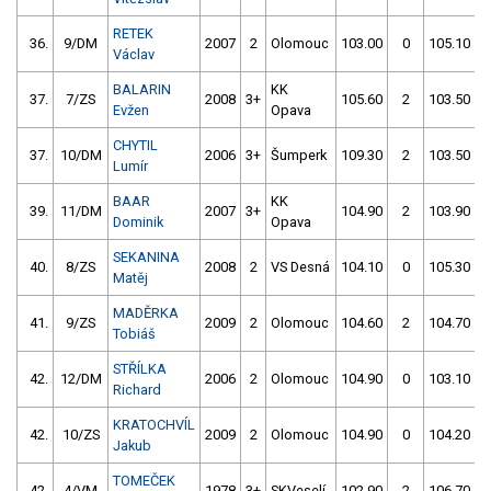
RETEK
36.
9/DM
2007
2
Olomouc
103.00
0
105.10
Václav
BALARIN
KK
37.
7/ZS
2008
3+
105.60
2
103.50
Evžen
Opava
CHYTIL
37.
10/DM
2006
3+
Šumperk
109.30
2
103.50
Lumír
BAAR
KK
39.
11/DM
2007
3+
104.90
2
103.90
Dominik
Opava
SEKANINA
40.
8/ZS
2008
2
VS Desná
104.10
0
105.30
Matěj
MADĚRKA
41.
9/ZS
2009
2
Olomouc
104.60
2
104.70
Tobiáš
STŘÍLKA
42.
12/DM
2006
2
Olomouc
104.90
0
103.10
Richard
KRATOCHVÍL
42.
10/ZS
2009
2
Olomouc
104.90
0
104.20
Jakub
TOMEČEK
42.
4/VM
1978
3+
SKVeselí
102.90
2
106.70