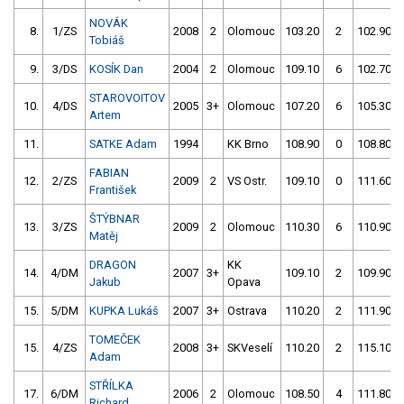
NOVÁK
8.
1/ZS
2008
2
Olomouc
103.20
2
102.90
Tobiáš
9.
3/DS
KOSÍK Dan
2004
2
Olomouc
109.10
6
102.70
STAROVOITOV
10.
4/DS
2005
3+
Olomouc
107.20
6
105.30
Artem
11.
SATKE Adam
1994
KK Brno
108.90
0
108.80
FABIAN
12.
2/ZS
2009
2
VS Ostr.
109.10
0
111.60
František
ŠTÝBNAR
13.
3/ZS
2009
2
Olomouc
110.30
6
110.90
Matěj
DRAGON
KK
14.
4/DM
2007
3+
109.10
2
109.90
Jakub
Opava
15.
5/DM
KUPKA Lukáš
2007
3+
Ostrava
110.20
2
111.90
TOMEČEK
15.
4/ZS
2008
3+
SKVeselí
110.20
2
115.10
Adam
STŘÍLKA
17.
6/DM
2006
2
Olomouc
108.50
4
111.80
Richard