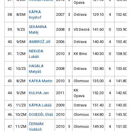
Opava
KÁPKA
38.
8/DM
2007
3
Ostrava
129.10
4
132.60
Kryštof
SEKANINA
39.
9/ZS
2008
3
VS Desná
141.60
0
133.90
Matěj
40.
9/DM
AMBROŽ Jiří
2006
Ostrava
140.40
4
133.40
NEKUDA
41.
7/ZM
2010
3
KK Brno
140.30
0
138.50
Lukáš
HASALA
42.
10/ZS
2008
Ostrava
132.80
6
153.60
Matyáš
43.
8/ZM
KAFKA Martin
2010
3
Olomouc
135.00
4
141.80
KK
44.
9/ZM
KULIHA Jan
2011
152.20
4
142.60
Opava
45.
11/ZS
KÁPKA Lukáš
2009
Ostrava
151.40
2
143.00
46.
10/ZM
DOSEDĚL Eliáš
2010
Olomouc
144.80
2
145.50
ČERMÁK
47.
11/ZM
2010
3
Olomouc
149.30
4
151.00
Vojtěch