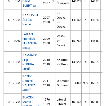
5.
3/DM
David
3
145.20
8
141.20
2
2007
Šumperk
ŠUBRT Jan
KK
BAAR Patrik
2007
Opava
6.
4/DM
ŠEFČÍK
3
143.50
4
143.40
2
2008
KK
Václav
Opava
FABIAN
VS Ostr.
František
2009
7.
1/ZS
VS
153.90
2
145.00
4
SEKANINA
2008
Desná
Matěj
ŠAMÁNEK
Filip
2010
KK Brno
8.
1/ZM
149.20
4
152.70
2
NEKUDA
2010
KK Brno
Lukáš
BOTEK
Dominik
2011
Olomouc
9.
2/ZM
4.00
999
150.70
4
VALENTA
2010
Olomouc
Josef
BLAŽEK
1976
Litovel
10.
2/VM
Martin
163.50
4
168.00
4
1979
Litovel