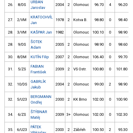
URBAN
26.
8/DS
2004
2
Olomouc
96.70
4
96.20
Jaroslav
KRATOCHVÍL
27.
2/VM
1978
2
Kotva B.
98.80
0
98.40
Jan
28.
3/VM
KAŠPAR Jan
1982
Olomouc
100.10
0
98.90
ŠOTEK
28.
9/DS
2005
2
Olomouc
98.90
0
98.60
Adam
30.
8/DM
KUTÍN Filip
2007
2
Olomouc
106.40
0
99.70
FABIAN
31.
5/ZS
2009
2
VS Ostr.
100.80
0
101.80
František
GABRLÍK
32.
10/DS
2004
2
Olomouc
99.00
2
98.90
Jakub
BERGMANN
32.
5/U23
2000
2
KK Brno
102.00
0
100.90
Ondřej
ŠTÝBNAR
34.
6/ZS
2009
3+
Olomouc
102.00
0
102.30
Matěj
PÁTEK
35.
6/U23
2003
2
Zábřeh
100.50
2
95.30
Vítězslav