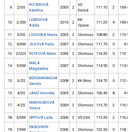
RUTAROVÁ
VS
9.
2/DS
2005
2
111.10
2
109.40
Kateřina
Desná
LEBEDOVÁ
KK
10.
2/ZM
2010
2
111.20
4
109.60
Adéla
Opava
11.
3/DS
LISOVSKA Mariia
2005
2
Olomouc
108.80
2
113.90
12.
4/DM
JÍLKOVÁ Pavla
2007
2
Olomouc
111.70
0
4.00
13.
2/U23
RETKOVÁ Marie
2003
2
Olomouc
116.30
0
113.10
MALÁ
14.
5/DM
2007
2
Olomouc
114.50
0
114.00
Magdaléna
BERGMANNOVÁ
15.
3/ZS
2008
2
KK Brno
134.70
0
112.40
Sandra
15.
4/DS
JANŮ Veronika
2005
2
Olomouc
106.40
8
4.00
MAROUSKOVÁ
17.
4/ZS
2009
2
Olomouc
115.70
2
116.90
Tereza
18.
6/DM
SRPOVÁ Lada
2006
2
VS Ostr.
115.30
2
116.80
PASICHNYK
19.
7/DM
2006
2
Olomouc
123.50
0
118.70