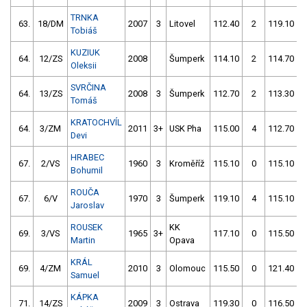
TRNKA
63.
18/DM
2007
3
Litovel
112.40
2
119.10
Tobiáš
KUZIUK
64.
12/ZS
2008
Šumperk
114.10
2
114.70
Oleksii
SVRČINA
64.
13/ZS
2008
3
Šumperk
112.70
2
113.30
Tomáš
KRATOCHVÍL
64.
3/ZM
2011
3+
USK Pha
115.00
4
112.70
Devi
HRABEC
67.
2/VS
1960
3
Kroměříž
115.10
0
115.10
Bohumil
ROUČA
67.
6/V
1970
3
Šumperk
119.10
4
115.10
Jaroslav
ROUSEK
KK
69.
3/VS
1965
3+
117.10
0
115.50
Martin
Opava
KRÁL
69.
4/ZM
2010
3
Olomouc
115.50
0
121.40
Samuel
KÁPKA
71.
14/ZS
2009
3
Ostrava
119.30
0
116.50