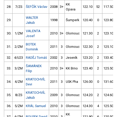
KK
28.
7/ZS
ŠEFČÍK Václav
2008
3+
122.10
52
117.50
Opava
WALTER
29.
1998
Šumperk
120.40
0
123.80
Jakub
VALENTA
30.
1/ZM
2010
3+
Olomouc
121.30
2
123.10
Josef
BOTEK
31.
2/ZM
2011
3
Olomouc
122.30
2
125.10
Dominik
32.
4/U23
RADĚJ Tomáš
2002
3
Jeseník
123.20
2
133.40
ŠAMÁNEK
33.
3/ZM
2010
3+
KK Brno
123.40
2
125.50
Filip
KRATOCHVÍL
34.
4/ZM
2011
3
USK Pha
126.00
0
131.60
Devi
KRATOCHVÍL
35.
8/ZS
2009
3
Olomouc
124.20
2
124.60
Jakub
36.
5/ZM
KRÁL Samuel
2010
3
Olomouc
124.30
4
125.50
KK
37.
6/ZM
ROUSEK David
2010
3
121.90
6
120.50