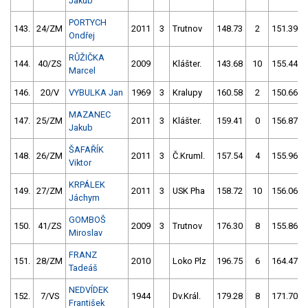
Jakub
PORTYCH
143.
24/ZM
2011
3
Trutnov
148.73
2
151.39
Ondřej
RŮŽIČKA
144.
40/ZS
2009
Klášter.
143.68
10
155.44
Marcel
146.
20/V
VYBULKA Jan
1969
3
Kralupy
160.58
2
150.66
MAZANEC
147.
25/ZM
2011
3
Klášter.
159.41
0
156.87
Jakub
ŠAFAŘÍK
148.
26/ZM
2011
3
Č.Kruml.
157.54
4
155.96
Viktor
KRPÁLEK
149.
27/ZM
2011
3
USK Pha
158.72
10
156.06
Jáchym
GOMBOŠ
150.
41/ZS
2009
3
Trutnov
176.30
8
155.86
Miroslav
FRANZ
151.
28/ZM
2010
Loko Plz
196.75
6
164.47
Tadeáš
NEDVÍDEK
152.
7/VS
1944
Dv.Král.
179.28
8
171.70
František