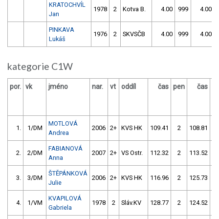
KRATOCHVÍL
1978
2
Kotva B.
4.00
999
4.00
Jan
PINKAVA
1976
2
SKVSČB
4.00
999
4.00
Lukáš
kategorie C1W
por.
vk
jméno
nar.
vt
oddíl
čas
pen
čas
p
MOTLOVÁ
1.
1/DM
2006
2+
KVS HK
109.41
2
108.81
Andrea
FABIANOVÁ
2.
2/DM
2007
2+
VS Ostr.
112.32
2
113.52
Anna
ŠTĚPÁNKOVÁ
3.
3/DM
2006
2+
KVS HK
116.96
2
125.73
Julie
KVAPILOVÁ
4.
1/VM
1978
2
Sláv.KV
128.77
2
124.52
Gabriela