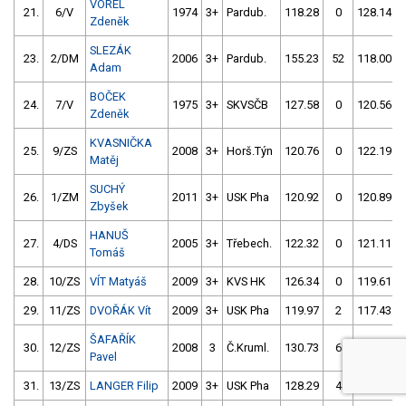
VOREL
21.
6/V
1974
3+
Pardub.
118.28
0
128.14
Zdeněk
SLEZÁK
23.
2/DM
2006
3+
Pardub.
155.23
52
118.00
Adam
BOČEK
24.
7/V
1975
3+
SKVSČB
127.58
0
120.56
Zdeněk
KVASNIČKA
25.
9/ZS
2008
3+
Horš.Týn
120.76
0
122.19
Matěj
SUCHÝ
26.
1/ZM
2011
3+
USK Pha
120.92
0
120.89
Zbyšek
HANUŠ
27.
4/DS
2005
3+
Třebech.
122.32
0
121.11
Tomáš
28.
10/ZS
VÍT Matyáš
2009
3+
KVS HK
126.34
0
119.61
29.
11/ZS
DVOŘÁK Vít
2009
3+
USK Pha
119.97
2
117.43
ŠAFAŘÍK
30.
12/ZS
2008
3
Č.Kruml.
130.73
6
122.50
Pavel
31.
13/ZS
LANGER Filip
2009
3+
USK Pha
128.29
4
122.84