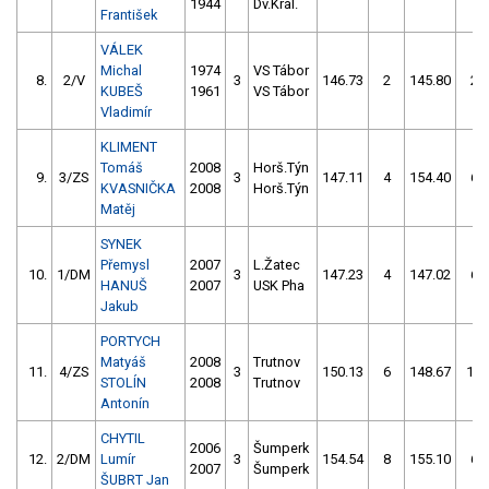
1944
Dv.Král.
František
VÁLEK
Michal
1974
VS Tábor
8.
2/V
3
146.73
2
145.80
2
KUBEŠ
1961
VS Tábor
Vladimír
KLIMENT
Tomáš
2008
Horš.Týn
9.
3/ZS
3
147.11
4
154.40
6
KVASNIČKA
2008
Horš.Týn
Matěj
SYNEK
Přemysl
2007
L.Žatec
10.
1/DM
3
147.23
4
147.02
6
HANUŠ
2007
USK Pha
Jakub
PORTYCH
Matyáš
2008
Trutnov
11.
4/ZS
3
150.13
6
148.67
12
STOLÍN
2008
Trutnov
Antonín
CHYTIL
2006
Šumperk
12.
2/DM
Lumír
3
154.54
8
155.10
6
2007
Šumperk
ŠUBRT Jan