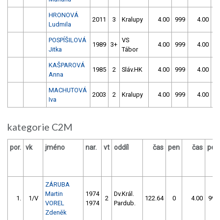
HRONOVÁ
2011
3
Kralupy
4.00
999
4.00
9
Ludmila
POSPÍŠILOVÁ
VS
1989
3+
4.00
999
4.00
9
Jitka
Tábor
KAŠPAROVÁ
1985
2
Sláv.HK
4.00
999
4.00
9
Anna
MACHUTOVÁ
2003
2
Kralupy
4.00
999
4.00
9
Iva
kategorie C2M
por.
vk
jméno
nar.
vt
oddíl
čas
pen
čas
pen
ZÁRUBA
Martin
1974
Dv.Král.
1.
1/V
2
122.64
0
4.00
999
VOREL
1974
Pardub.
Zdeněk