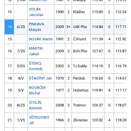
VOLÁK
13.
1990
2
Klášter.
115.85
2
112.34
Jaroslav
PINKAVA
14.
6/ZS
2009
3+
USK Pha
114.84
0
117.71
Matyáš
15.
NOVÁK Martin
1991
2
Č.Kruml.
111.59
4
112.92
MARTIN
16.
7/ZS
2009
3
Boh.Pha
127.67
0
115.87
Jakub
ŠTERCL
17.
3/DS
2005
3
TJ Dukla
114.10
2
116.79
Dominik
18.
4/V
ŠŤASTNÝ Jan
1970
2
Pardub.
116.63
0
114.67
NOVÁČEK
19.
5/V
1977
2
Hubertus
119.81
4
117.17
Michal
STOLÍN
20.
8/ZS
2008
3
Trutnov
126.07
0
118.07
Antonín
VĚTROVSKÝ
21.
1/VS
1966
2
Zbraslav
120.02
4
118.28
Jiří