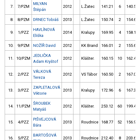
MILYAN
7.
7/PZM
2012
L.Žatec
141.21
6
140.53
Štěpán
8.
8/PZM
DRNEC Tobiáš
2013
L.Žatec
150.74
2
154.64
HAVLÍNOVÁ
9.
1/PZZ
2014
Kralupy
169.95
4
158.11
Eliška
10.
9/PZM
NOŽÍŘ David
2012
KK Brand
166.01
2
155.64
JEDLIČKA
11.
10/PZM
2012
Klášter.
160.15
10
162.45
Adam Kryštof
VÁLKOVÁ
12.
2/PZZ
2012
VS Tábor
160.50
2
167.07
Tereza
ZAPLETALOVÁ
13.
3/PZZ
2013
Kralupy
172.96
6
167.38
Viktorie
ŠROUBEK
14.
11/PZM
2012
Klášter.
253.12
60
199.43
Matyáš
PIŠVEJCOVÁ
15.
4/PZZ
2013
Roudnice
168.77
52
156.91
Bára
BARTOŠOVÁ
16.
5/PZZ
2013
Roudnice
212.40
8
203.67