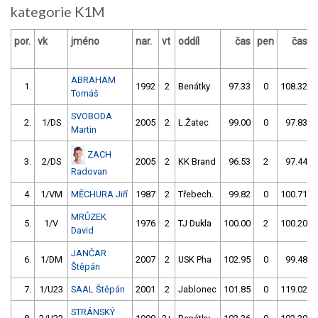
kategorie K1M
por.
vk
jméno
nar.
vt
oddíl
čas
pen
čas
ABRAHAM
1.
1992
2
Benátky
97.33
0
108.32
Tomáš
SVOBODA
2.
1/DS
2005
2
L.Žatec
99.00
0
97.83
Martin
ZACH
3.
2/DS
2005
2
KK Brand
96.53
2
97.44
Radovan
4.
1/VM
MĚCHURA Jiří
1987
2
Třebech.
99.82
0
100.71
MRŮZEK
5.
1/V
1976
2
TJ Dukla
100.00
2
100.20
David
JANČAR
6.
1/DM
2007
2
USK Pha
102.95
0
99.48
Štěpán
7.
1/U23
SAAL Štěpán
2001
2
Jablonec
101.85
0
119.02
STRÁNSKÝ