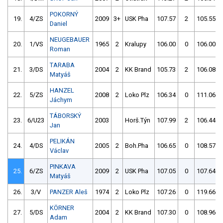
POKORNÝ
19.
4/ZS
2009
3+
USK Pha
107.57
2
105.55
Daniel
NEUGEBAUER
20.
1/VS
1965
2
Kralupy
106.00
0
106.00
Roman
TARABA
21.
3/DS
2004
2
KK Brand
105.73
2
106.08
Matyáš
HANZEL
22.
5/ZS
2008
2
Loko Plz
106.34
0
111.06
Jáchym
TÁBORSKÝ
23.
6/U23
2003
Horš.Týn
107.99
2
106.44
Jan
PELIKÁN
24.
4/DS
2005
2
Boh.Pha
106.65
0
108.57
Václav
PINKAVA
25.
6/ZS
2009
2
USK Pha
107.05
0
107.64
Matyáš
26.
3/V
PANZER Aleš
1974
2
Loko Plz
107.26
0
119.66
KÖRNER
27.
5/DS
2004
2
KK Brand
107.30
0
108.96
Adam