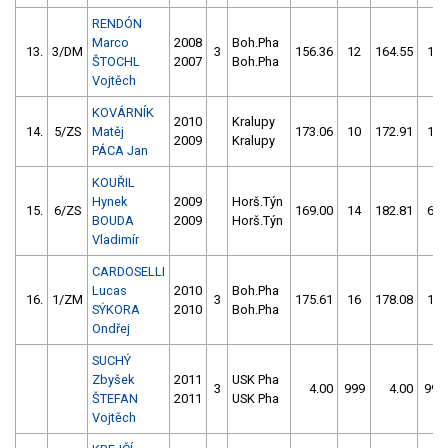
RENDÓN
Marco
2008
Boh.Pha
13.
3/DM
3
156.36
12
164.55
12
ŠTOCHL
2007
Boh.Pha
Vojtěch
KOVÁRNÍK
2010
Kralupy
14.
5/ZS
Matěj
173.06
10
172.91
10
2009
Kralupy
PÁCA Jan
KOUŘIL
Hynek
2009
Horš.Týn
15.
6/ZS
169.00
14
182.81
62
BOUDA
2009
Horš.Týn
Vladimír
CARDOSELLI
Lucas
2010
Boh.Pha
16.
1/ZM
3
175.61
16
178.08
10
SÝKORA
2010
Boh.Pha
Ondřej
SUCHÝ
Zbyšek
2011
USK Pha
3
4.00
999
4.00
999
ŠTEFAN
2011
USK Pha
Vojtěch