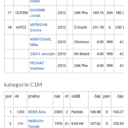
Eliška
DVORNÍK
17.
12/PZM
2012
USK Pha
169.10
304
182.07
Jonáš
MYŠKOVÁ
18.
6/PZZ
2012
Č.Kruml.
251.78
6
250.18
Dorota
KRATOCHVÍL
2013
Olomouc
4.00
999
4.00
Mika
ZACH Jeroným
2013
KK Brand
4.00
999
4.00
PECHAČ
2012
USK Pha
4.00
999
4.00
Vavřinec
kategorie C1M
por.
vk
jméno
nar.
vt
oddíl
čas
pen
čas
1.
1/DS
BEIER Alva
2005
2
Pardub.
106.08
0
104.27
INDRUCH
2.
1/V
1976
2+
KVS HK
107.62
0
105.39
Tomáš