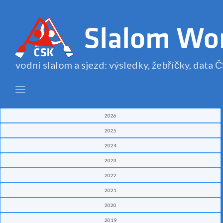
vodní slalom a sjezd: výsledky, žebříčky, data
2026
2025
2024
2023
2022
2021
2020
2019