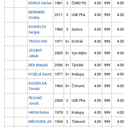
KRAUS Václav
1961
3
ČSAD Plz
4.00
999
4.00
BERNARD
2011
3
USK Pha
4.00
999
4.00
Ondřej
KOSHELEV
1960
3
Sušice
4.00
999
4.00
Sergey
TROCH Petr
1971
3+
Dv.Král.
4.00
999
4.00
ZRZAVÝ
2005
3+
Vys.Mýto
4.00
999
4.00
Jakub
BEK Matyáš
2006
3+
Týniště
4.00
999
4.00
KYSELA David
1977
3+
Kralupy
4.00
999
4.00
KOUDELKA
1964
3+
Č.Kruml.
4.00
999
4.00
Tomáš
PECHAČ
2004
2
USK Pha
4.00
999
4.00
Jonáš
HRON Robin
1979
2
Kralupy
4.00
999
4.00
MĚCHURA Jiří
1954
2
Třebech.
4.00
999
4.00