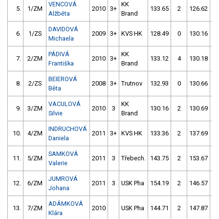
VENCOVÁ
KK
5.
1/ZM
2010
3+
133.65
2
126.62
Alžběta
Brand
DAVIDOVÁ
6.
1/ZS
2009
3+
KVS HK
128.49
0
130.16
Michaela
PÁDIVÁ
KK
7.
2/ZM
2010
3+
133.12
4
130.18
Františka
Brand
BEIEROVÁ
8.
2/ZS
2008
3+
Trutnov
132.93
0
130.66
Běta
VACULOVÁ
KK
9.
3/ZM
2010
3
130.16
2
130.69
Silvie
Brand
INDRUCHOVÁ
10.
4/ZM
2011
3+
KVS HK
133.36
2
137.69
Daniela
SAMKOVÁ
11.
5/ZM
2011
3
Třebech.
143.75
2
153.67
Valerie
JUMROVÁ
12.
6/ZM
2011
3
USK Pha
154.19
2
146.57
Johana
ADÁMKOVÁ
13.
7/ZM
2010
USK Pha
144.71
2
147.87
Klára