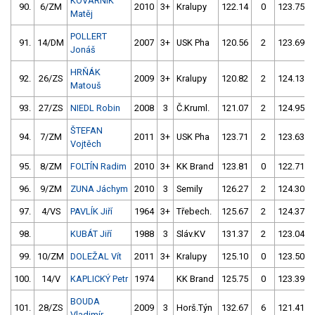
KOVÁRNÍK
90.
6/ZM
2010
3+
Kralupy
122.14
0
123.75
Matěj
POLLERT
91.
14/DM
2007
3+
USK Pha
120.56
2
123.69
Jonáš
HRŇÁK
92.
26/ZS
2009
3+
Kralupy
120.82
2
124.13
Matouš
93.
27/ZS
NIEDL Robin
2008
3
Č.Kruml.
121.07
2
124.95
ŠTEFAN
94.
7/ZM
2011
3+
USK Pha
123.71
2
123.63
Vojtěch
95.
8/ZM
FOLTÍN Radim
2010
3+
KK Brand
123.81
0
122.71
96.
9/ZM
ZUNA Jáchym
2010
3
Semily
126.27
2
124.30
97.
4/VS
PAVLÍK Jiří
1964
3+
Třebech.
125.67
2
124.37
98.
KUBÁT Jiří
1988
3
Sláv.KV
131.37
2
123.04
99.
10/ZM
DOLEŽAL Vít
2011
3+
Kralupy
125.10
0
123.50
100.
14/V
KAPLICKÝ Petr
1974
KK Brand
125.75
0
123.39
BOUDA
101.
28/ZS
2009
3
Horš.Týn
132.67
6
121.41
Vladimír