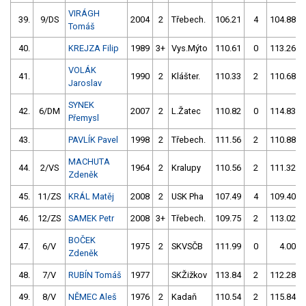
VIRÁGH
39.
9/DS
2004
2
Třebech.
106.21
4
104.88
Tomáš
40.
KREJZA Filip
1989
3+
Vys.Mýto
110.61
0
113.26
VOLÁK
41.
1990
2
Klášter.
110.33
2
110.68
Jaroslav
SYNEK
42.
6/DM
2007
2
L.Žatec
110.82
0
114.83
Přemysl
43.
PAVLÍK Pavel
1998
2
Třebech.
111.56
2
110.88
MACHUTA
44.
2/VS
1964
2
Kralupy
110.56
2
111.32
Zdeněk
45.
11/ZS
KRÁL Matěj
2008
2
USK Pha
107.49
4
109.40
46.
12/ZS
SAMEK Petr
2008
3+
Třebech.
109.75
2
113.02
BOČEK
47.
6/V
1975
2
SKVSČB
111.99
0
4.00
Zdeněk
48.
7/V
RUBÍN Tomáš
1977
SKŽižkov
113.84
2
112.28
49.
8/V
NĚMEC Aleš
1976
2
Kadaň
110.54
2
115.84