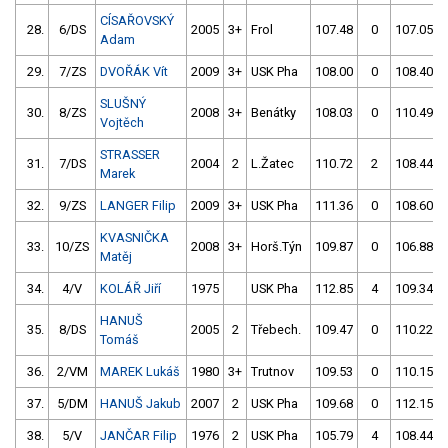
CÍSAŘOVSKÝ
28.
6/DS
2005
3+
Frol
107.48
0
107.05
Adam
29.
7/ZS
DVOŘÁK Vít
2009
3+
USK Pha
108.00
0
108.40
SLUŠNÝ
30.
8/ZS
2008
3+
Benátky
108.03
0
110.49
Vojtěch
STRASSER
31.
7/DS
2004
2
L.Žatec
110.72
2
108.44
Marek
32.
9/ZS
LANGER Filip
2009
3+
USK Pha
111.36
0
108.60
KVASNIČKA
33.
10/ZS
2008
3+
Horš.Týn
109.87
0
106.88
Matěj
34.
4/V
KOLÁŘ Jiří
1975
USK Pha
112.85
4
109.34
HANUŠ
35.
8/DS
2005
2
Třebech.
109.47
0
110.22
Tomáš
36.
2/VM
MAREK Lukáš
1980
3+
Trutnov
109.53
0
110.15
37.
5/DM
HANUŠ Jakub
2007
2
USK Pha
109.68
0
112.15
38.
5/V
JANČAR Filip
1976
2
USK Pha
105.79
4
108.44