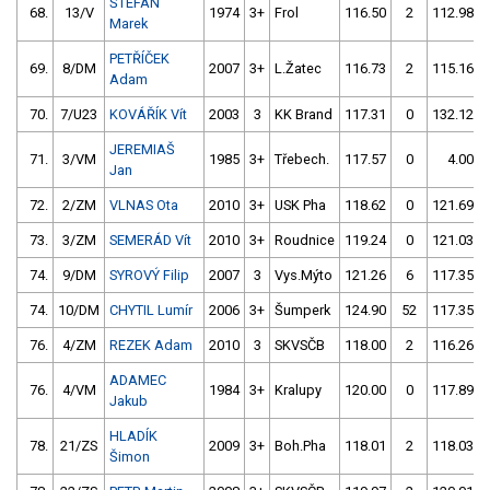
ŠTEFAN
68.
13/V
1974
3+
Frol
116.50
2
112.98
Marek
PETŘÍČEK
69.
8/DM
2007
3+
L.Žatec
116.73
2
115.16
Adam
70.
7/U23
KOVÁŘÍK Vít
2003
3
KK Brand
117.31
0
132.12
JEREMIAŠ
71.
3/VM
1985
3+
Třebech.
117.57
0
4.00
Jan
72.
2/ZM
VLNAS Ota
2010
3+
USK Pha
118.62
0
121.69
73.
3/ZM
SEMERÁD Vít
2010
3+
Roudnice
119.24
0
121.03
74.
9/DM
SYROVÝ Filip
2007
3
Vys.Mýto
121.26
6
117.35
74.
10/DM
CHYTIL Lumír
2006
3+
Šumperk
124.90
52
117.35
76.
4/ZM
REZEK Adam
2010
3
SKVSČB
118.00
2
116.26
ADAMEC
76.
4/VM
1984
3+
Kralupy
120.00
0
117.89
Jakub
HLADÍK
78.
21/ZS
2009
3+
Boh.Pha
118.01
2
118.03
Šimon