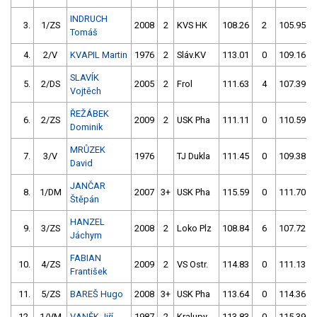
INDRUCH
3.
1/ZS
2008
2
KVS HK
108.26
2
105.95
Tomáš
4.
2/V
KVAPIL Martin
1976
2
Sláv.KV
113.01
0
109.16
SLAVÍK
5.
2/DS
2005
2
Frol
111.63
4
107.39
Vojtěch
ŘEŽÁBEK
6.
2/ZS
2009
2
USK Pha
111.11
0
110.59
Dominik
MRŮZEK
7.
3/V
1976
TJ Dukla
111.45
0
109.38
David
JANČAR
8.
1/DM
2007
3+
USK Pha
115.59
0
111.70
Štěpán
HANZEL
9.
3/ZS
2008
2
Loko Plz
108.84
6
107.72
Jáchym
FABIAN
10.
4/ZS
2009
2
VS Ostr.
114.83
0
111.13
František
11.
5/ZS
BAREŠ Hugo
2008
3+
USK Pha
113.64
0
114.36
12.
1/VM
VANĚK Jiří
1987
2
Kralupy
113.83
0
115.39