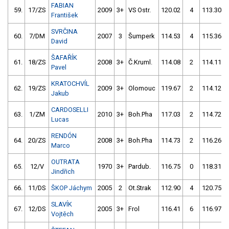
FABIAN
59.
17/ZS
2009
3+
VS Ostr.
120.02
4
113.30
František
SVRČINA
60.
7/DM
2007
3
Šumperk
114.53
4
115.36
David
ŠAFAŘÍK
61.
18/ZS
2008
3+
Č.Kruml.
114.08
2
114.11
Pavel
KRATOCHVÍL
62.
19/ZS
2009
3+
Olomouc
119.67
2
114.12
Jakub
CARDOSELLI
63.
1/ZM
2010
3+
Boh.Pha
117.03
2
114.72
Lucas
RENDÓN
64.
20/ZS
2008
3+
Boh.Pha
114.73
2
116.26
Marco
OUTRATA
65.
12/V
1970
3+
Pardub.
116.75
0
118.31
Jindřich
66.
11/DS
ŠKOP Jáchym
2005
2
Ot.Strak
112.90
4
120.75
SLAVÍK
67.
12/DS
2005
3+
Frol
116.41
6
116.97
Vojtěch