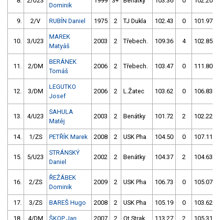
8.
2/U23
1999
3+
Benátky
103.36
0
102.20
Dominik
9.
2/V
RUBÍN Daniel
1975
2
TJ Dukla
102.43
0
101.97
MAREK
10.
3/U23
2003
2
Třebech.
109.36
4
102.85
Matyáš
BERÁNEK
11.
2/DM
2006
2
Třebech.
103.47
0
111.80
Tomáš
LEGUTKO
12.
3/DM
2006
2
L.Žatec
103.62
0
106.83
Josef
SAHULA
13.
4/U23
2003
2
Benátky
101.72
2
102.22
Matěj
14.
1/ZS
PETŘÍK Marek
2008
2
USK Pha
104.50
0
107.11
STRÁNSKÝ
15.
5/U23
2002
2
Benátky
104.37
2
104.63
Daniel
ŘEŽÁBEK
16.
2/ZS
2009
2
USK Pha
106.73
0
105.07
Dominik
17.
3/ZS
BAREŠ Hugo
2008
2
USK Pha
105.19
0
103.62
18.
4/DM
ŠKOP Jan
2007
2
Ot.Strak
113.27
2
105.31