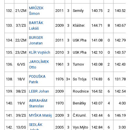
MRŮZEK
132.
21/ZM
2011
3
Semily
140.75
2
140.52
Šimon
BARTÁK
133.
37/ZS
2009
3
Klášter.
144.71
8
140.67
Lukáš
BURGER
134.
22/ZM
2011
3
USK Pha
141.08
0
142.79
Jonatan
135.
23/ZM
KLÍR Vojtěch
2010
3
USK Pha
142.10
0
143.57
JAROLÍMEK
136.
6/VS
1961
3
Turnov
143.08
2
142.43
Otto
PODUŠKA
138.
18/V
1976
3+
So Trója
174.83
6
131.78
Patrik
139.
38/ZS
LEBR Johan
2009
Roudnice
164.52
6
142.54
ABRAHÁM
140.
19/V
1970
Benátky
143.07
4
4.00
Stanislav
141.
39/ZS
MYŠKA Matěj
2009
3
Č.Kruml.
143.44
6
146.19
SEDLÁK
142.
13/DS
2005
3
Vys.Mýto
142.84
6
3.00