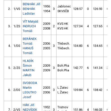
BENHÁK Jiří
1956
Jablonec
2.
1/VS
BENHÁK
3
128.57
0
126.93
0
1954
SKVSČB
Ladislav
VÍT Matyáš
2009
KVS HK
3.
1/ZS
INDRUCH
2
127.34
4
127.65
0
2008
KVS HK
Tomáš
BERÁNEK
Tomáš
2006
Třebech.
4.
1/DS
3
134.83
6
134.65
8
HANUŠ
2005
Třebech.
Tomáš
HLADÍK
Šimon
2009
Boh.Pha
5.
2/ZS
3
142.77
6
141.34
2
MARTIN
2009
Boh.Pha
Jakub
SVOBODA
Martin
2005
L.Žatec
6.
2/DS
3
139.84
6
138.42
6
LEGUTKO
2006
L.Žatec
Josef
HÁK Jiří
1952
Trutnov
7.
2/VS
NEDVÍDEK
3
151.86
4
146.03
0