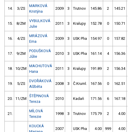
MARKOVÁ
14.
3/ZS
2009
3
Trutnov
145.86
2
145.21
Kristýna
VYBULKOVÁ
15.
8/ZM
2011
3
Kralupy
152.78
0
150.71
Julie
MRÁZOVÁ
16.
4/ZS
2009
3
USK Pha
154.97
0
157.82
Ema
PODUŠKOVÁ
17.
9/ZM
2010
3
USK Pha
161.14
4
156.36
Jůlie
MACHUTOVÁ
18.
10/ZM
2011
3
Kralupy
191.89
2
156.34
Hana
DVOŘÁKOVÁ
19.
5/ZS
2008
3
Č.Kruml.
167.56
0
162.51
Alžběta
ŠTĚPINOVÁ
20.
11/ZM
2010
Kadaň
171.56
6
167.18
Tereza
MÍLOVÁ
21.
1998
3
Trutnov
175.79
2
4.00
9
Terezie
KOUCKÁ
2007
USK Pha
4.00
999
4.00
9
Mariana