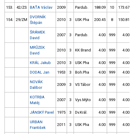
153.
42/ZS
BAŤA Václav
2009
Pardub.
188.09
10
173.67
DVORNÍK
154.
29/ZM
2010
3
USK Pha
200.45
8
150.81
Štěpán
ŠRÁMEK
2007
3
Pardub.
4.00
999
4.00
David
MRŮZEK
2010
3
KK Brand
4.00
999
4.00
David
KRÁL Jakub
2010
3
USK Pha
4.00
999
4.00
DODAL Jan
1953
3
Boh.Pha
4.00
999
4.00
NOVÁK
2009
3
VS Tábor
4.00
999
4.00
Dalibor
KOTRBA
2007
3
Vys.Mýto
4.00
999
4.00
Matěj
JÁNSKÝ Pavel
1975
3
Dv.Král.
4.00
999
4.00
URBAN
2011
3
USK Pha
4.00
999
4.00
František