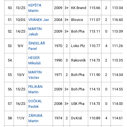
KEPŠTA
50.
13/ZS
2009
3+
KK Brand
115.66
2
113.04
Martin
51.
10/DS
VRÁNEK Jan
2004
3+
Blovice
111.07
2
116.60
MARTIN
52.
14/ZS
2009
3+
Boh.Pha
113.11
0
113.09
Jakub
ŠINDELÁŘ
53.
9/V
1970
2
Loko Plz
110.77
4
111.26
Pavel
HEGER
54.
1990
3
Rakovník
114.73
2
113.35
Mikuláš
MARTIN
55.
10/V
1971
2
Boh.Pha
111.90
2
114.04
Václav
PELIKÁN
56.
15/ZS
2009
3+
Boh.Pha
114.13
0
114.55
Martin
DOČKAL
57.
16/ZS
2008
3+
USK Pha
114.73
0
114.03
Radek
ZÁRUBA
58.
11/V
1974
2
Dv.Král.
110.89
4
114.61
Martin