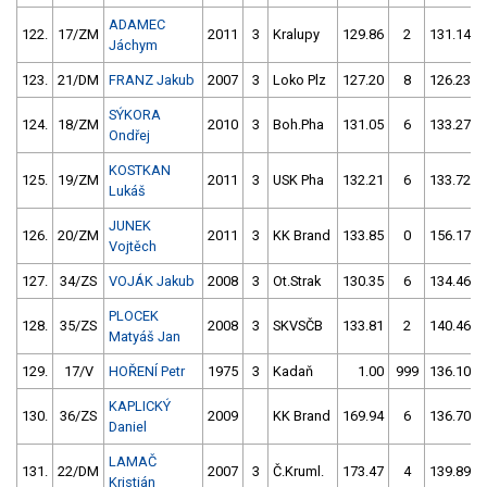
ADAMEC
122.
17/ZM
2011
3
Kralupy
129.86
2
131.14
Jáchym
123.
21/DM
FRANZ Jakub
2007
3
Loko Plz
127.20
8
126.23
SÝKORA
124.
18/ZM
2010
3
Boh.Pha
131.05
6
133.27
Ondřej
KOSTKAN
125.
19/ZM
2011
3
USK Pha
132.21
6
133.72
Lukáš
JUNEK
126.
20/ZM
2011
3
KK Brand
133.85
0
156.17
Vojtěch
127.
34/ZS
VOJÁK Jakub
2008
3
Ot.Strak
130.35
6
134.46
PLOCEK
128.
35/ZS
2008
3
SKVSČB
133.81
2
140.46
Matyáš Jan
129.
17/V
HOŘENÍ Petr
1975
3
Kadaň
1.00
999
136.10
KAPLICKÝ
130.
36/ZS
2009
KK Brand
169.94
6
136.70
Daniel
LAMAČ
131.
22/DM
2007
3
Č.Kruml.
173.47
4
139.89
Kristián