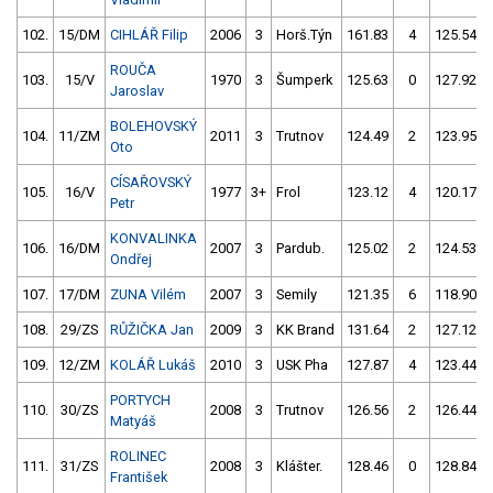
102.
15/DM
CIHLÁŘ Filip
2006
3
Horš.Týn
161.83
4
125.54
ROUČA
103.
15/V
1970
3
Šumperk
125.63
0
127.92
Jaroslav
BOLEHOVSKÝ
104.
11/ZM
2011
3
Trutnov
124.49
2
123.95
Oto
CÍSAŘOVSKÝ
105.
16/V
1977
3+
Frol
123.12
4
120.17
Petr
KONVALINKA
106.
16/DM
2007
3
Pardub.
125.02
2
124.53
Ondřej
107.
17/DM
ZUNA Vilém
2007
3
Semily
121.35
6
118.90
108.
29/ZS
RŮŽIČKA Jan
2009
3
KK Brand
131.64
2
127.12
109.
12/ZM
KOLÁŘ Lukáš
2010
3
USK Pha
127.87
4
123.44
PORTYCH
110.
30/ZS
2008
3
Trutnov
126.56
2
126.44
Matyáš
ROLINEC
111.
31/ZS
2008
3
Klášter.
128.46
0
128.84
František