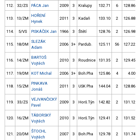
112.
32/ZS
PÁCA Jan
2009
3
Kralupy
132.71
6
128.86
HOŘENÍ
113.
13/ZM
2011
3
Kadaň
133.10
2
126.88
Hynek
114.
5/VS
PISKÁČEK Jan
1966
3
Štětí
128.76
2
126.98
SLEZÁK
115.
18/DM
2006
3+
Pardub.
125.11
56
127.22
Adam
BARTOŠ
116.
14/ZM
2010
3
Roudnice
131.35
2
129.45
Vojtěch
117.
19/DM
KOT Michal
2006
3+
Boh.Pha
125.86
4
4.00
PINKAVA
118.
15/ZM
2011
3
USK Pha
144.04
2
128.86
Jonáš
VEJVANČICKÝ
119.
33/ZS
2009
3
Horš.Týn
142.82
2
131.12
Pavel
TÁBORSKÝ
120.
16/ZM
2010
3
Horš.Týn
129.41
2
131.52
Vojtěch
ŠTOCHL
121.
20/DM
2007
3
Boh.Pha
129.78
2
131.74
Vojtěch