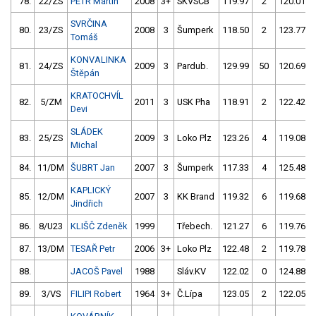
78.
22/ZS
PETR Martin
2008
3+
SKVSČB
119.97
2
120.01
SVRČINA
80.
23/ZS
2008
3
Šumperk
118.50
2
123.77
Tomáš
KONVALINKA
81.
24/ZS
2009
3
Pardub.
129.99
50
120.69
Štěpán
KRATOCHVÍL
82.
5/ZM
2011
3
USK Pha
118.91
2
122.42
Devi
SLÁDEK
83.
25/ZS
2009
3
Loko Plz
123.26
4
119.08
Michal
84.
11/DM
ŠUBRT Jan
2007
3
Šumperk
117.33
4
125.48
KAPLICKÝ
85.
12/DM
2007
3
KK Brand
119.32
6
119.68
Jindřich
86.
8/U23
KLIŠČ Zdeněk
1999
Třebech.
121.27
6
119.76
87.
13/DM
TESAŘ Petr
2006
3+
Loko Plz
122.48
2
119.78
88.
JACOŠ Pavel
1988
Sláv.KV
122.02
0
124.88
89.
3/VS
FILIPI Robert
1964
3+
Č.Lípa
123.05
2
122.05