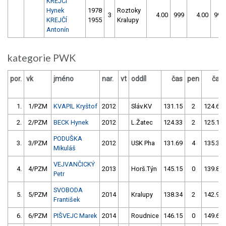
KREJČÍ
Hynek
1978
Roztoky
3
4.00
999
4.00
999
KREJČÍ
1955
Kralupy
Antonín
kategorie PWK
por.
vk
jméno
nar.
vt
oddíl
čas
pen
čas
1.
1/PZM
KVAPIL Kryštof
2012
Sláv.KV
131.15
2
124.61
2.
2/PZM
BECK Hynek
2012
L.Žatec
124.33
2
125.17
PODUŠKA
3.
3/PZM
2012
USK Pha
131.69
4
135.38
Mikuláš
VEJVANČICKÝ
4.
4/PZM
2013
Horš.Týn
145.15
0
139.86
Petr
SVOBODA
5.
5/PZM
2014
Kralupy
138.34
2
142.99
František
6.
6/PZM
PIŠVEJC Marek
2014
Roudnice
146.15
0
149.63