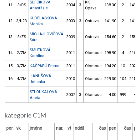
ŠEFČÍKOVÁ
KK
11.
3/DS
2004
3
138.30
2
149.6
Anastázie
Opava
KUDĚLÁSKOVÁ
12.
3/U23
2003
3
Ostrava
141.90
2
141.1
Monika
MICHAJLOVIČOVÁ
13.
3/ZS
2009
Ostrava
154.60
2
158.3
Sára
SMUTKOVÁ
14.
2/ZM
2011
Olomouc
198.90
4
216.0
Karolína
15.
3/ZM
KAŠPARŮ Emma
2011
Olomouc
194.20
10
202.0
HANUŠOVÁ
16.
4/ZM
2010
Olomouc
229.30
104
215.2
Johanka
STLOUKALOVÁ
2007
3
Olomouc
4.00
999
4.0
Aneta
kategorie C1M
por.
vk
jméno
nar.
vt
oddíl
čas
pen
čas
pe