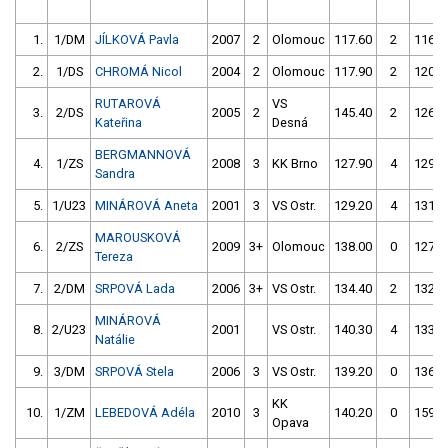
1.
1/DM
JÍLKOVÁ Pavla
2007
2
Olomouc
117.60
2
116.9
2.
1/DS
CHROMÁ Nicol
2004
2
Olomouc
117.90
2
120.7
RUTAROVÁ
VS
3.
2/DS
2005
2
145.40
2
126.4
Kateřina
Desná
BERGMANNOVÁ
4.
1/ZS
2008
3
KK Brno
127.90
4
129.2
Sandra
5.
1/U23
MINÁROVÁ Aneta
2001
3
VS Ostr.
129.20
4
131.7
MAROUSKOVÁ
6.
2/ZS
2009
3+
Olomouc
138.00
0
127.9
Tereza
7.
2/DM
SRPOVÁ Lada
2006
3+
VS Ostr.
134.40
2
132.0
MINÁROVÁ
8.
2/U23
2001
VS Ostr.
140.30
4
133.3
Natálie
9.
3/DM
SRPOVÁ Stela
2006
3
VS Ostr.
139.20
0
136.2
KK
10.
1/ZM
LEBEDOVÁ Adéla
2010
3
140.20
0
159.0
Opava