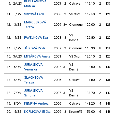
KUDĚLÁSKOVÁ
9.
2/U23
2003
2
Ostrava
119.10
2
130.9
Monika
11.
3/DM
SRPOVÁ Lada
2006
2
VS Ostr.
119.50
2
120.4
MAROUSKOVÁ
12.
3/ZS
2009
3+
Olomouc
120.00
2
123.9
Tereza
VS
12.
4/ZS
PAVELKOVÁ Eva
2008
3
126.80
2
122.0
Desná
14.
4/DM
JÍLKOVÁ Pavla
2007
2
Olomouc
115.30
8
119.6
15.
3/U23
MINÁROVÁ Aneta
2001
VS Ostr.
126.10
2
122.6
JURAJDOVÁ
VS
16.
5/DM
2007
3+
132.60
0
140.0
Veronika
Desná
ŠLACHTOVÁ
17.
6/DM
2006
Ostrava
131.80
2
135.6
Tereza
JURAJDOVÁ
VS
18.
7/DM
2007
3+
133.70
2
142.2
Simona
Desná
19.
8/DM
KEMPNÁ Andrea
2006
Ostrava
148.20
4
149.8
20.
5/ZS
KOPLÍKOVÁ Eliška
2009
3
Kroměříž
156.00
6
148.2