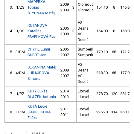
MADĚRKA
2009
Olomouc
3.
1/ZS
Tobiáš
3
154.10
8
146.60
2009
Olomouc
ŠTÝBNAR Matěj
VS
RUTAROVÁ
2005
Desná
4.
1/DS
Kateřina
3
164.00
8
168.00
2008
VS
PAVELKOVÁ Eva
Desná
CHYTIL Lumír
2006
Šumperk
5.
3/DM
179.10
68
171.70
ŠUBRT Jan
2007
Šumperk
VS
SEKANINA Matěj
2008
Desná
6.
4/DM
JURAJDOVÁ
218.30
68
177.90
2007
VS
Simona
Desná
KUTÝ Lukáš
2014
Litovel
7.
1/PZ
278.70
120
281.70
BLAŽEK Antonín
2013
Litovel
KUTÁ Lucie
2011
Litovel
8.
1/ZM
GABRLÍKOVÁ
226.20
314
368.10
2011
Litovel
Eliška