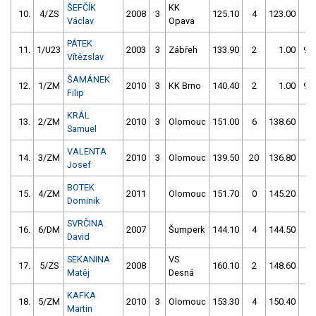
ŠEFČÍK
KK
10.
4/ZS
2008
3
125.10
4
123.00
4
Václav
Opava
PÁTEK
11.
1/U23
2003
3
Zábřeh
133.90
2
1.00
99
Vítězslav
ŠAMÁNEK
12.
1/ZM
2010
3
KK Brno
140.40
2
1.00
99
Filip
KRÁL
13.
2/ZM
2010
3
Olomouc
151.00
6
138.60
4
Samuel
VALENTA
14.
3/ZM
2010
3
Olomouc
139.50
20
136.80
8
Josef
BOTEK
15.
4/ZM
2011
Olomouc
151.70
0
145.20
2
Dominik
SVRČINA
16.
6/DM
2007
Šumperk
144.10
4
144.50
6
David
SEKANINA
VS
17.
5/ZS
2008
160.10
2
148.60
2
Matěj
Desná
KAFKA
18.
5/ZM
2010
3
Olomouc
153.30
4
150.40
2
Martin