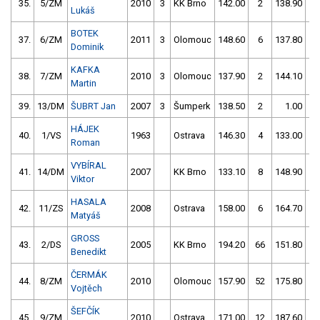
35.
5/ZM
2010
3
KK Brno
142.00
2
138.90
0
Lukáš
BOTEK
37.
6/ZM
2011
3
Olomouc
148.60
6
137.80
2
Dominik
KAFKA
38.
7/ZM
2010
3
Olomouc
137.90
2
144.10
4
Martin
39.
13/DM
ŠUBRT Jan
2007
3
Šumperk
138.50
2
1.00
99
HÁJEK
40.
1/VS
1963
Ostrava
146.30
4
133.00
8
Roman
VYBÍRAL
41.
14/DM
2007
KK Brno
133.10
8
148.90
1
Viktor
HASALA
42.
11/ZS
2008
Ostrava
158.00
6
164.70
1
Matyáš
GROSS
43.
2/DS
2005
KK Brno
194.20
66
151.80
1
Benedikt
ČERMÁK
44.
8/ZM
2010
Olomouc
157.90
52
175.80
4
Vojtěch
ŠEFČÍK
45.
9/ZM
2010
Ostrava
171.00
12
187.60
6