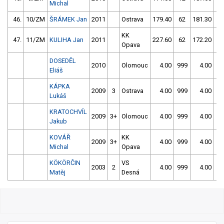
Michal
46.
10/ZM
ŠRÁMEK Jan
2011
Ostrava
179.40
62
181.30
1
KK
47.
11/ZM
KULIHA Jan
2011
227.60
62
172.20
6
Opava
DOSEDĚL
2010
Olomouc
4.00
999
4.00
99
Eliáš
KÁPKA
2009
3
Ostrava
4.00
999
4.00
99
Lukáš
KRATOCHVÍL
2009
3+
Olomouc
4.00
999
4.00
99
Jakub
KOVÁŘ
KK
2009
3+
4.00
999
4.00
99
Michal
Opava
KÖKÖRČIN
VS
2003
2
4.00
999
4.00
99
Matěj
Desná