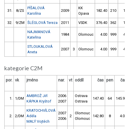
PÍŠALOVÁ
KK
31.
8/ZS
2009
182.40
210
1.0
Karolína
Opava
32.
9/ZM
ŠLÉGLOVÁ Tereza
2011
VSDK
376.40
362
1.0
NAJMANOVÁ
1984
Olomouc
4.00
999
4.0
Kateřina
STLOUKALOVÁ
2007
3
Olomouc
4.00
999
4.0
Aneta
kategorie C2M
por.
vk
jméno
nar.
vt
oddíl
čas
pen
čas
AMBROŽ Jiří
2006
Ostrava
1.
1/DM
147.40
64
145.90
KÁPKA Kryštof
2007
Ostrava
KRATOCHVÍLOVÁ
2007
Olomouc
2.
2/DM
Adéla
2
142.80
8
4.00
2006
Olomouc
MALÝ Vojtěch