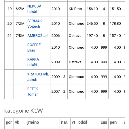
NEKUDA
19.
6/ZM
2010
KK Brno
156.10
4
151.50
6
Lukáš
ČERMÁK
20.
7/ZM
2010
Olomouc
246.50
8
178.80
4
Vojtěch
21.
7/DM
AMBROŽ Jiří
2006
Ostrava
197.40
8
157.40
10
DOSEDĚL
2010
Olomouc
4.00
999
4.00
99
Eliáš
KÁPKA
2009
Ostrava
4.00
999
4.00
99
Lukáš
KRATOCHVÍL
2009
3
Olomouc
4.00
999
4.00
99
Jakub
RETEK
2007
2
Olomouc
4.00
999
4.00
99
Toman
kategorie K1W
por.
vk
jméno
nar.
vt
oddíl
čas
pen
ča