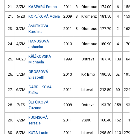
21.
2/ZM
KAŠPARŮ Emma
2011
3
Olomouc
174.00
6
155.8
21.
6/ZS
KOPLÍKOVÁ Adéla
2009
3
Kroměříž
181.50
4
153.8
SMUTKOVÁ
23.
3/ZM
2011
3
Olomouc
177.70
2
162.0
Karolína
HANUŠOVÁ
24.
4/ZM
2010
Olomouc
180.90
4
170.0
Johanka
KŘÍŽKOVSKÁ
25.
4/U23
1999
Ostrava
187.70
108
184.3
Michaela
GROSSOVÁ
26.
5/ZM
2010
KK Brno
190.50
52
195.8
Elisabeth
GABRLÍKOVÁ
27.
6/ZM
2011
Litovel
212.80
60
224.6
Eliška
ŠEFČÍKOVÁ
28.
7/ZS
2008
Ostrava
193.70
358
193.9
Zuzana
FUCHSOVÁ
29.
7/ZM
2011
VSDK
160.40
162
1.0
Terezie
30.
8/ZM
KUTÁ Lucie
2011
Litovel
298.50
110
279.2