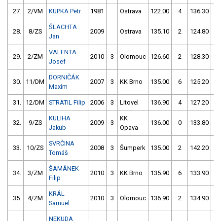
27.
2/VM
KUPKA Petr
1981
Ostrava
122.00
4
136.30
8
ŠLACHTA
28.
8/ZS
2009
Ostrava
135.10
2
124.80
2
Jan
VALENTA
29.
2/ZM
2010
3
Olomouc
126.60
2
128.30
8
Josef
DORNIČÁK
30.
11/DM
2007
3
KK Brno
135.00
6
125.20
4
Maxim
31.
12/DM
STRATIL Filip
2006
3
Litovel
136.90
4
127.20
4
KULIHA
KK
32.
9/ZS
2009
3
136.00
0
133.80
1
Jakub
Opava
SVRČINA
33.
10/ZS
2008
3
Šumperk
135.00
2
142.20
6
Tomáš
ŠAMÁNEK
34.
3/ZM
2010
3
KK Brno
135.90
6
133.90
4
Filip
KRÁL
35.
4/ZM
2010
3
Olomouc
136.90
2
134.90
6
Samuel
NEKUDA