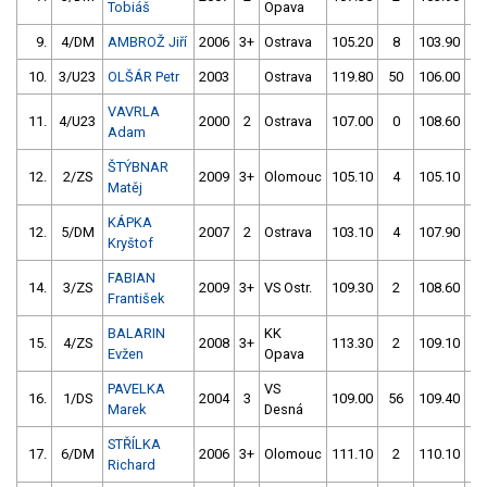
Tobiáš
Opava
9.
4/DM
AMBROŽ Jiří
2006
3+
Ostrava
105.20
8
103.90
2
10.
3/U23
OLŠÁR Petr
2003
Ostrava
119.80
50
106.00
0
VAVRLA
11.
4/U23
2000
2
Ostrava
107.00
0
108.60
2
Adam
ŠTÝBNAR
12.
2/ZS
2009
3+
Olomouc
105.10
4
105.10
2
Matěj
KÁPKA
12.
5/DM
2007
2
Ostrava
103.10
4
107.90
6
Kryštof
FABIAN
14.
3/ZS
2009
3+
VS Ostr.
109.30
2
108.60
0
František
BALARIN
KK
15.
4/ZS
2008
3+
113.30
2
109.10
0
Evžen
Opava
PAVELKA
VS
16.
1/DS
2004
3
109.00
56
109.40
0
Marek
Desná
STŘÍLKA
17.
6/DM
2006
3+
Olomouc
111.10
2
110.10
0
Richard