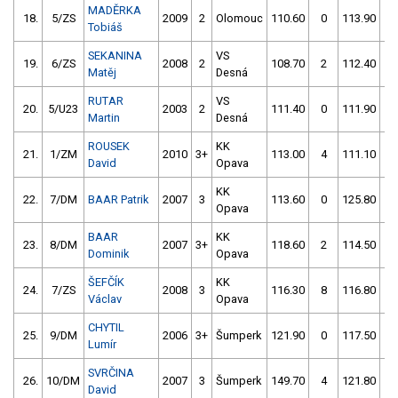
MADĚRKA
18.
5/ZS
2009
2
Olomouc
110.60
0
113.90
0
Tobiáš
SEKANINA
VS
19.
6/ZS
2008
2
108.70
2
112.40
0
Matěj
Desná
RUTAR
VS
20.
5/U23
2003
2
111.40
0
111.90
0
Martin
Desná
ROUSEK
KK
21.
1/ZM
2010
3+
113.00
4
111.10
2
David
Opava
KK
22.
7/DM
BAAR Patrik
2007
3
113.60
0
125.80
6
Opava
BAAR
KK
23.
8/DM
2007
3+
118.60
2
114.50
0
Dominik
Opava
ŠEFČÍK
KK
24.
7/ZS
2008
3
116.30
8
116.80
2
Václav
Opava
CHYTIL
25.
9/DM
2006
3+
Šumperk
121.90
0
117.50
2
Lumír
SVRČINA
26.
10/DM
2007
3
Šumperk
149.70
4
121.80
2
David