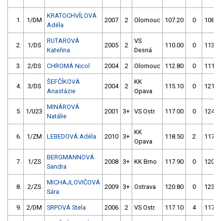
KRATOCHVÍLOVÁ
1.
1/DM
2007
2
Olomouc
107.20
0
108.5
Adéla
RUTAROVÁ
VS
2.
1/DS
2005
2
110.00
0
113.0
Kateřina
Desná
3.
2/DS
CHROMÁ Nicol
2004
2
Olomouc
112.80
0
111.6
ŠEFČÍKOVÁ
KK
4.
3/DS
2004
2
115.10
0
121.4
Anastázie
Opava
MINÁROVÁ
5.
1/U23
2001
3+
VS Ostr.
117.00
0
124.7
Natálie
KK
6.
1/ZM
LEBEDOVÁ Adéla
2010
3+
118.50
2
117.4
Opava
BERGMANNOVÁ
7.
1/ZS
2008
3+
KK Brno
117.90
0
120.6
Sandra
MICHAJLOVIČOVÁ
8.
2/ZS
2009
3+
Ostrava
120.80
0
123.3
Sára
9.
2/DM
SRPOVÁ Stela
2006
2
VS Ostr.
117.10
4
117.5