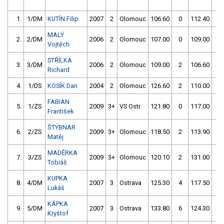
1.
1/DM
KUTÍN Filip
2007
2
Olomouc
106.60
0
112.40
6
MALÝ
2.
2/DM
2006
2
Olomouc
107.00
0
109.00
0
Vojtěch
STŘÍLKA
3.
3/DM
2006
2
Olomouc
109.00
2
106.60
2
Richard
4.
1/DS
KOSÍK Dan
2004
2
Olomouc
126.60
2
110.00
2
FABIAN
5.
1/ZS
2009
3+
VS Ostr.
121.80
0
117.00
0
František
ŠTÝBNAR
6.
2/ZS
2009
3+
Olomouc
118.50
2
113.90
4
Matěj
MADĚRKA
7.
3/ZS
2009
3+
Olomouc
120.10
2
131.00
2
Tobiáš
KUPKA
8.
4/DM
2007
3
Ostrava
125.30
4
117.50
8
Lukáš
KÁPKA
9.
5/DM
2007
3
Ostrava
133.80
6
124.30
2
Kryštof