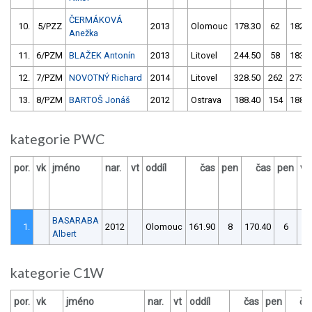
ČERMÁKOVÁ
10.
5/PZZ
2013
Olomouc
178.30
62
182.1
Anežka
11.
6/PZM
BLAŽEK Antonín
2013
Litovel
244.50
58
183.4
12.
7/PZM
NOVOTNÝ Richard
2014
Litovel
328.50
262
273.5
13.
8/PZM
BARTOŠ Jonáš
2012
Ostrava
188.40
154
188.2
kategorie PWC
por.
vk
jméno
nar.
vt
oddíl
čas
pen
čas
pen
vý
BASARABA
1.
2012
Olomouc
161.90
8
170.40
6
Albert
kategorie C1W
por.
vk
jméno
nar.
vt
oddíl
čas
pen
ča