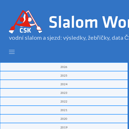
vodní slalom a sjezd: výsledky, žebříčky, data
2026
2025
2024
2023
2022
2021
2020
2019