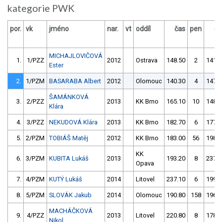
kategorie PWK
por.
vk
jméno
nar.
vt
oddíl
čas
pen
ča
MICHAJLOVIČOVÁ
1.
1/PZZ
2012
Ostrava
148.50
2
141.4
Ester
2.
1/PZM
BASARABA Albert
2012
Olomouc
140.30
4
147.3
ŠAMÁNKOVÁ
3.
2/PZZ
2013
KK Brno
165.10
10
148.9
Klára
4.
3/PZZ
NEKUDOVÁ Klára
2013
KK Brno
182.70
6
177.4
5.
2/PZM
TOBIÁŠ Matěj
2012
KK Brno
183.00
56
198.2
KK
6.
3/PZM
KUBITA Lukáš
2013
193.20
8
237.2
Opava
7.
4/PZM
KUTÝ Lukáš
2014
Litovel
237.10
6
199.7
8.
5/PZM
SLOVÁK Jakub
2014
Olomouc
190.80
158
196.5
MACHÁČKOVÁ
9.
4/PZZ
2013
Litovel
220.80
8
178.6
Nikol