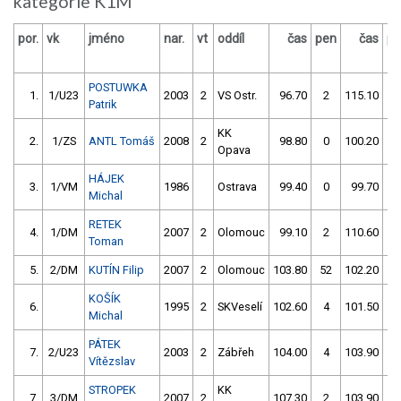
kategorie K1M
por.
vk
jméno
nar.
vt
oddíl
čas
pen
čas
pe
POSTUWKA
1.
1/U23
2003
2
VS Ostr.
96.70
2
115.10
6
Patrik
KK
2.
1/ZS
ANTL Tomáš
2008
2
98.80
0
100.20
0
Opava
HÁJEK
3.
1/VM
1986
Ostrava
99.40
0
99.70
6
Michal
RETEK
4.
1/DM
2007
2
Olomouc
99.10
2
110.60
5
Toman
5.
2/DM
KUTÍN Filip
2007
2
Olomouc
103.80
52
102.20
0
KOŠÍK
6.
1995
2
SKVeselí
102.60
4
101.50
2
Michal
PÁTEK
7.
2/U23
2003
2
Zábřeh
104.00
4
103.90
0
Vítězslav
STROPEK
KK
7.
3/DM
2007
2
107.30
2
103.90
0