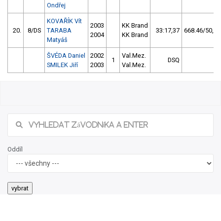
Ondřej
KOVAŘÍK Vít
2003
KK Brand
20.
8/DS
TARABA
33:17,37
668.46/50,3
2004
KK Brand
Matyáš
ŠVÉDA Daniel
2002
Val.Mez.
1
DSQ
SMILEK Jiří
2003
Val.Mez.
Oddíl