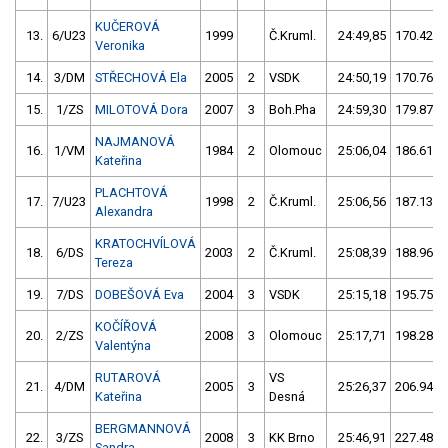
KUČEROVÁ
13.
6/U23
1999
Č.Kruml.
24:49,85
170.42/1
Veronika
14.
3/DM
STŘECHOVÁ Ela
2005
2
VSDK
24:50,19
170.76/1
15.
1/ZS
MILOTOVÁ Dora
2007
3
Boh.Pha
24:59,30
179.87/1
NAJMANOVÁ
16.
1/VM
1984
2
Olomouc
25:06,04
186.61/1
Kateřina
PLACHTOVÁ
17.
7/U23
1998
2
Č.Kruml.
25:06,56
187.13/1
Alexandra
KRATOCHVÍLOVÁ
18.
6/DS
2003
2
Č.Kruml.
25:08,39
188.96/1
Tereza
19.
7/DS
DOBEŠOVÁ Eva
2004
3
VSDK
25:15,18
195.75/1
KOČÍŘOVÁ
20.
2/ZS
2008
3
Olomouc
25:17,71
198.28/1
Valentýna
RUTAROVÁ
VS
21.
4/DM
2005
3
25:26,37
206.94/1
Kateřina
Desná
BERGMANNOVÁ
22.
3/ZS
2008
3
KK Brno
25:46,91
227.48/1
Sandra