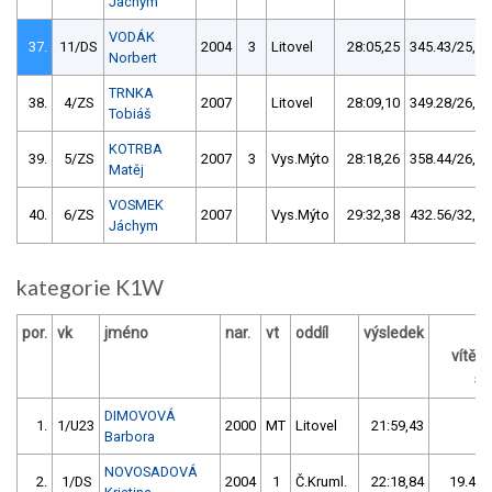
Jáchym
VODÁK
37.
11/DS
2004
3
Litovel
28:05,25
345.43/25,8
Norbert
TRNKA
38.
4/ZS
2007
Litovel
28:09,10
349.28/26,1
Tobiáš
KOTRBA
39.
5/ZS
2007
3
Vys.Mýto
28:18,26
358.44/26,8
Matěj
VOSMEK
40.
6/ZS
2007
Vys.Mýto
29:32,38
432.56/32,3
Jáchym
kategorie K1W
por.
vk
jméno
nar.
vt
oddíl
výsledek
vítěz
s 
DIMOVOVÁ
1.
1/U23
2000
MT
Litovel
21:59,43
Barbora
NOVOSADOVÁ
2.
1/DS
2004
1
Č.Kruml.
22:18,84
19.41/