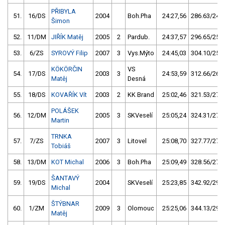
PŘIBYLA
51.
16/DS
2004
Boh.Pha
24:27,56
286.63/24,3
Šimon
52.
11/DM
JIŘÍK Matěj
2005
2
Pardub.
24:37,57
296.65/25,1
53.
6/ZS
SYROVÝ Filip
2007
3
Vys.Mýto
24:45,03
304.10/25,8
KÖKÖRČIN
VS
54.
17/DS
2003
3
24:53,59
312.66/26,5
Matěj
Desná
55.
18/DS
KOVAŘÍK Vít
2003
2
KK Brand
25:02,46
321.53/27,2
POLÁŠEK
56.
12/DM
2005
3
SKVeselí
25:05,24
324.31/27,5
Martin
TRNKA
57.
7/ZS
2007
3
Litovel
25:08,70
327.77/27,8
Tobiáš
58.
13/DM
KOT Michal
2006
3
Boh.Pha
25:09,49
328.56/27,8
ŠANTAVÝ
59.
19/DS
2004
SKVeselí
25:23,85
342.92/29,0
Michal
ŠTÝBNAR
60.
1/ZM
2009
3
Olomouc
25:25,06
344.13/29,1
Matěj