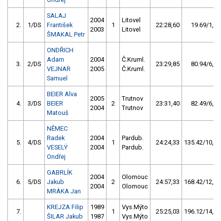
SALAJ
2004
Litovel
2.
1/DS
František
1
22:28,60
19.69/1,5
2003
Litovel
ŠMAKAL Petr
ONDŘICH
Adam
2004
Č.Kruml.
3.
2/DS
23:29,85
80.94/6,1
VEJNAR
2005
Č.Kruml.
Samuel
BEIER Alva
2005
Trutnov
4.
3/DS
BEIER
2
23:31,40
82.49/6,2
2004
Trutnov
Matouš
NĚMEC
Radek
2004
Pardub.
5.
4/DS
1
24:24,33
135.42/10,2
VESELÝ
2004
Pardub.
Ondřej
GABRLÍK
2004
Olomouc
6.
5/DS
Jakub
2
24:57,33
168.42/12,7
2004
Olomouc
MRÁKA Jan
KREJZA Filip
1989
Vys.Mýto
7.
1
25:25,03
196.12/14,8
ŠILAR Jakub
1987
Vys.Mýto