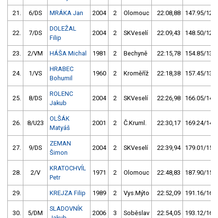
21.
6/DS
MRÁKA Jan
2004
2
Olomouc
22:08,88
147.95/12,5
DOLEŽAL
22.
7/DS
2004
2
SKVeselí
22:09,43
148.50/12,6
Filip
23.
2/VM
HÁŠA Michal
1981
2
Bechyně
22:15,78
154.85/13,1
HRABEC
24.
1/VS
1960
2
Kroměříž
22:18,38
157.45/13,3
Bohumil
ROLENC
25.
8/DS
2004
2
SKVeselí
22:26,98
166.05/14,1
Jakub
OLŠÁK
26.
8/U23
2001
2
Č.Kruml.
22:30,17
169.24/14,3
Matyáš
ZEMAN
27.
9/DS
2004
2
SKVeselí
22:39,94
179.01/15,2
Šimon
KRATOCHVÍL
28.
2/V
1971
2
Olomouc
22:48,83
187.90/15,9
Petr
29.
KREJZA Filip
1989
2
Vys.Mýto
22:52,09
191.16/16,2
SLADOVNÍK
30.
5/DM
2006
3
Soběslav
22:54,05
193.12/16,4
Jakub