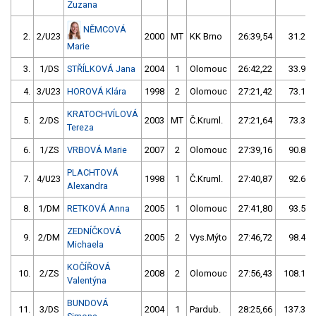
Zuzana
NĚMCOVÁ
2.
2/U23
2000
MT
KK Brno
26:39,54
31.27/
Marie
3.
1/DS
STŘÍLKOVÁ Jana
2004
1
Olomouc
26:42,22
33.95/
4.
3/U23
HOROVÁ Klára
1998
2
Olomouc
27:21,42
73.15/
KRATOCHVÍLOVÁ
5.
2/DS
2003
MT
Č.Kruml.
27:21,64
73.37/
Tereza
6.
1/ZS
VRBOVÁ Marie
2007
2
Olomouc
27:39,16
90.89/
PLACHTOVÁ
7.
4/U23
1998
1
Č.Kruml.
27:40,87
92.60/
Alexandra
8.
1/DM
RETKOVÁ Anna
2005
1
Olomouc
27:41,80
93.53/
ZEDNÍČKOVÁ
9.
2/DM
2005
2
Vys.Mýto
27:46,72
98.45/
Michaela
KOČÍŘOVÁ
10.
2/ZS
2008
2
Olomouc
27:56,43
108.16/
Valentýna
BUNDOVÁ
11.
3/DS
2004
1
Pardub.
28:25,66
137.39/