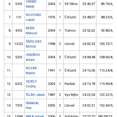
VANĚK
6.
3/DS
2004
1
VS Tábor
23:46,57
86.76/6,5
Matěj
NOVOSAD
7.
1/V
1976
1
Č.Kruml.
23:48,07
88.25/6,6
Lukáš
BEIER
8.
4/DS
2004
1
Trutnov
23:52,62
92.80/6,9
Matouš
ŠMOLDAS
9.
1/U23
1998
2
Litovel
24:03,55
103.73/7,7
Michal
ONDŘICH
10.
5/DS
2004
2
Č.Kruml.
24:08,48
108.66/8,1
Adam
NOVÁK
11.
1991
1
Č.Kruml.
24:13,06
113.24/8,5
Martin
VESELÝ
12.
6/DS
2004
1
Pardub.
24:15,78
115.96/8,7
Ondřej
13.
ŠILAR Jakub
1987
2
Vys.Mýto
24:22,04
122.22/9,1
ŠMAKAL
14.
7/DS
2003
2
Litovel
24:32,51
132.69/9,9
Petr
15.
1/DM
MÍKA Hynek
2006
3
Soběslav
25:20,20
180.38/13,5