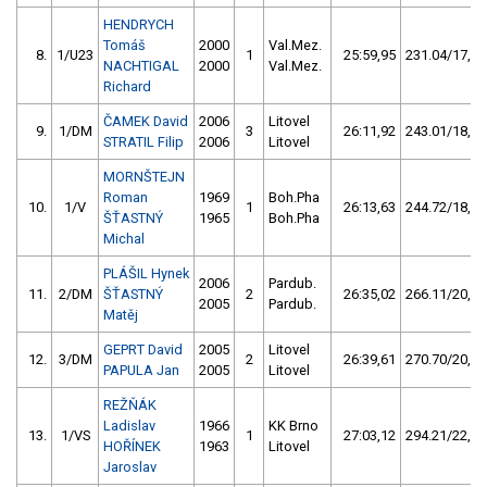
HENDRYCH
Tomáš
2000
Val.Mez.
8.
1/U23
1
25:59,95
231.04/17,4
NACHTIGAL
2000
Val.Mez.
Richard
ČAMEK David
2006
Litovel
9.
1/DM
3
26:11,92
243.01/18,3
STRATIL Filip
2006
Litovel
MORNŠTEJN
Roman
1969
Boh.Pha
10.
1/V
1
26:13,63
244.72/18,4
ŠŤASTNÝ
1965
Boh.Pha
Michal
PLÁŠIL Hynek
2006
Pardub.
11.
2/DM
ŠŤASTNÝ
2
26:35,02
266.11/20,0
2005
Pardub.
Matěj
GEPRT David
2005
Litovel
12.
3/DM
2
26:39,61
270.70/20,4
PAPULA Jan
2005
Litovel
REŽŇÁK
Ladislav
1966
KK Brno
13.
1/VS
1
27:03,12
294.21/22,1
HOŘÍNEK
1963
Litovel
Jaroslav