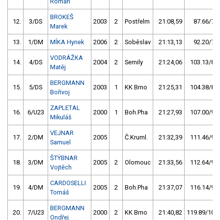
Roman
BROKEŠ
12.
3/DS
2003
2
Postřelm
21:08,59
87.66/7,4
Marek
13.
1/DM
MÍKA Hynek
2006
2
Soběslav
21:13,13
92.20/7,8
VODRÁŽKA
14.
4/DS
2004
2
Semily
21:24,06
103.13/8,7
Matěj
BERGMANN
15.
5/DS
2003
1
KK Brno
21:25,31
104.38/8,8
Bořivoj
ZAPLETAL
16.
6/U23
2000
1
Boh.Pha
21:27,93
107.00/9,1
Mikuláš
VEJNAR
17.
2/DM
2005
Č.Kruml.
21:32,39
111.46/9,4
Samuel
ŠTÝBNAR
18.
3/DM
2005
2
Olomouc
21:33,56
112.64/9,5
Vojtěch
CARDOSELLI
19.
4/DM
2005
2
Boh.Pha
21:37,07
116.14/9,8
Tomáš
BERGMANN
20.
7/U23
2000
2
KK Brno
21:40,82
119.89/10,2
Ondřej