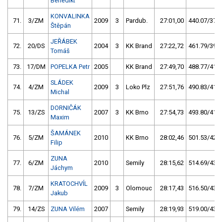
Benedikt
KONVALINKA
71.
3/ZM
2009
3
Pardub.
27:01,00
440.07/37,3
Štěpán
JEŘÁBEK
72.
20/DS
2004
3
KK Brand
27:22,72
461.79/39,1
Tomáš
73.
17/DM
POPELKA Petr
2005
KK Brand
27:49,70
488.77/41,4
SLÁDEK
74.
4/ZM
2009
3
Loko Plz
27:51,76
490.83/41,6
Michal
DORNIČÁK
75.
13/ZS
2007
3
KK Brno
27:54,73
493.80/41,8
Maxim
ŠAMÁNEK
76.
5/ZM
2010
KK Brno
28:02,46
501.53/42,5
Filip
ZUNA
77.
6/ZM
2010
Semily
28:15,62
514.69/43,6
Jáchym
KRATOCHVÍL
78.
7/ZM
2009
3
Olomouc
28:17,43
516.50/43,7
Jakub
79.
14/ZS
ZUNA Vilém
2007
Semily
28:19,93
519.00/43,9