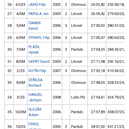
26.
3/U23
JANŮ Filip
2002
2
Olomouc
26:32,82
253.00/18,9
27.
4/DM
PAPULA Jan
2005
2
Litovel
26:59,42
279.60/20,9
ČAMEK
28.
5/DM
2006
3
Litovel
27:00,33
280.51/20,9
David
29.
6/DM
STRATIL Filip
2006
3
Litovel
27:00,47
280.65/20,9
PLÁŠIL
30.
7/DM
2006
3
Pardub.
27:04,35
284.53/21,2
Hynek
31.
8/DM
GEPRT David
2005
2
Litovel
27:11,98
292.16/21,8
32.
2/ZS
KUTÍN Filip
2007
3
Olomouc
27:30,18
310.36/23,2
STŘÍLKA
33.
9/DM
2006
Olomouc
27:48,05
328.23/24,5
Richard
HANZEL
34.
3/ZS
2008
Loko Plz
27:54,61
334.79/25,0
Jáchym
SLEZÁK
35.
10/DM
2006
Pardub.
27:57,89
338.07/25,2
Adam
FENCL
36.
10/DS
2003
2
Pardub.
28:01,03
341.21/25,5