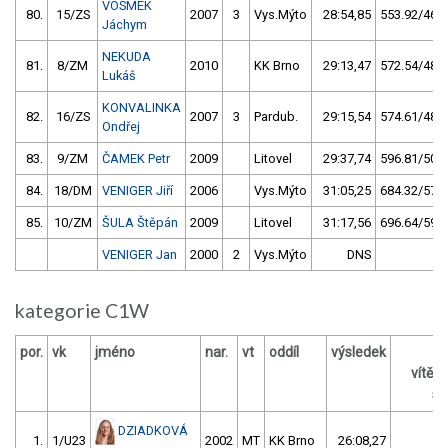
VOSMEK
80.
15/ZS
2007
3
Vys.Mýto
28:54,85
553.92/46,9
Jáchym
NEKUDA
81.
8/ZM
2010
KK Brno
29:13,47
572.54/48,5
Lukáš
KONVALINKA
82.
16/ZS
2007
3
Pardub.
29:15,54
574.61/48,7
Ondřej
83.
9/ZM
ČAMEK Petr
2009
Litovel
29:37,74
596.81/50,5
84.
18/DM
VENIGER Jiří
2006
Vys.Mýto
31:05,25
684.32/57,9
85.
10/ZM
ŠULA Štěpán
2009
Litovel
31:17,56
696.64/59,0
VENIGER Jan
2000
2
Vys.Mýto
DNS
kategorie C1W
por.
vk
jméno
nar.
vt
oddíl
výsledek
vítěz
s 
DZIADKOVÁ
1.
1/U23
2002
MT
KK Brno
26:08,27