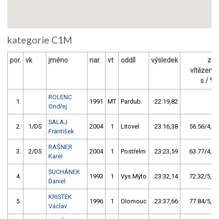
kategorie C1M
por.
vk
jméno
nar.
vt
oddíl
výsledek
za
vítězem
s / %
ROLENC
1.
1991
MT
Pardub.
22:19,82
Ondřej
SALAJ
2.
1/DS
2004
1
Litovel
23:16,38
56.56/4,2
František
RAŠNER
3.
2/DS
2004
1
Postřelm
23:23,59
63.77/4,8
Karel
SUCHÁNEK
4.
1993
1
Vys.Mýto
23:32,14
72.32/5,4
Daniel
KRISTEK
5.
1996
1
Olomouc
23:37,66
77.84/5,8
Václav