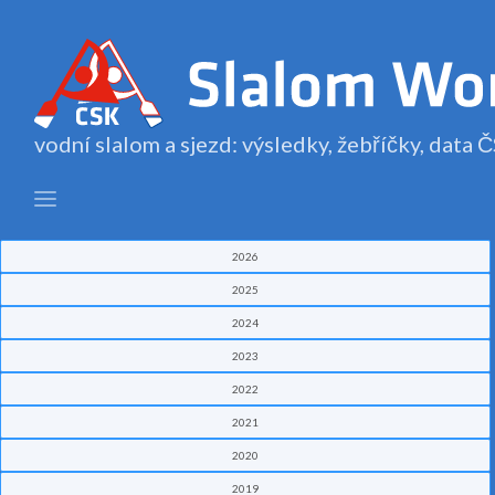
vodní slalom a sjezd: výsledky, žebříčky, data
2026
2025
2024
2023
2022
2021
2020
2019