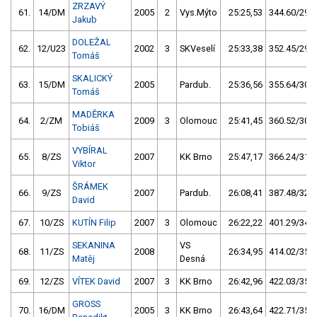
ZRZAVÝ
61.
14/DM
2005
2
Vys.Mýto
25:25,53
344.60/29,2
Jakub
DOLEŽAL
62.
12/U23
2002
3
SKVeselí
25:33,38
352.45/29,8
Tomáš
SKALICKÝ
63.
15/DM
2005
Pardub.
25:36,56
355.64/30,1
Tomáš
MADĚRKA
64.
2/ZM
2009
3
Olomouc
25:41,45
360.52/30,5
Tobiáš
VYBÍRAL
65.
8/ZS
2007
KK Brno
25:47,17
366.24/31,0
Viktor
ŠRÁMEK
66.
9/ZS
2007
Pardub.
26:08,41
387.48/32,8
David
67.
10/ZS
KUTÍN Filip
2007
3
Olomouc
26:22,22
401.29/34,0
SEKANINA
VS
68.
11/ZS
2008
26:34,95
414.02/35,1
Matěj
Desná
69.
12/ZS
VÍTEK David
2007
3
KK Brno
26:42,96
422.03/35,7
GROSS
70.
16/DM
2005
3
KK Brno
26:43,64
422.71/35,8