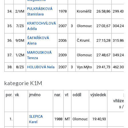
PULKRÁBKOVÁ
34.
2/VM
1978
Kroměříž
26:58,86
299.43/2
Stanislava
KRATOCHVÍLOVÁ
35.
7/ZS
2007
3
Olomouc
27:03,67
304.24/2
Adéla
ŠAFAŘÍKOVÁ
36.
9/DM
2006
Č.Kruml.
27:15,28
315.86/2
Alena
MAROUSKOVÁ
37.
1/ZM
2009
Olomouc
27:48,67
349.24/2
Tereza
38.
8/ZS
HOLUBOVÁ Nela
2007
3
Vys.Mýto
29:41,73
462.30/3
kategorie K1M
por.
vk
jméno
nar.
vt
oddíl
výsledek
za
vítězem
s / %
SLEPICA
1.
1988
MT
Olomouc
19:40,93
Karel