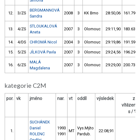
Simona
BERGMANNOVÁ
12.
3/ZS
2008
3
KK Brno
28:50,06
161.79/1
Sandra
STLOUKALOVÁ
13.
4/ZS
2007
3
Olomouc
29:11,90
183.63/1
Aneta
14.
4/DS
CHROMÁ Nicol
2004
3
Olomouc
29:19,86
191.59/1
15.
5/ZS
JÍLKOVÁ Pavla
2007
3
Olomouc
29:24,56
196.29/1
MALÁ
16.
6/ZS
2007
3
Olomouc
29:29,00
200.73/1
Magdalena
kategorie C2M
por.
vk
jméno
nar.
vt
oddíl
výsledek
za
vítězem
s / %
SUCHÁNEK
Daniel
1993
Vys.Mýto
1.
MT
22:08,91
ROLENC
1991
Pardub.
Ondřej