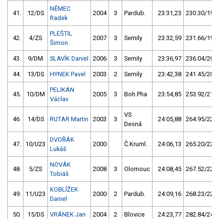
NĚMEC
41.
12/DS
2004
3
Pardub.
23:31,23
230.30/19,5
Radek
PLEŠTIL
42.
4/ZS
2007
3
Semily
23:32,59
231.66/19,6
Šimon
43.
9/DM
SLAVÍK Daniel
2006
3
Semily
23:36,97
236.04/20,0
44.
13/DS
HYNEK Pavel
2003
2
Semily
23:42,38
241.45/20,4
PELIKÁN
45.
10/DM
2005
3
Boh.Pha
23:54,85
253.92/21,5
Václav
VS
46.
14/DS
RUTAR Martin
2003
3
24:05,88
264.95/22,4
Desná
DVOŘÁK
47.
10/U23
2000
Č.Kruml.
24:06,13
265.20/22,5
Lukáš
NOVÁK
48.
5/ZS
2008
3
Olomouc
24:08,45
267.52/22,7
Tobiáš
KOBLÍŽEK
49.
11/U23
2000
2
Pardub.
24:09,16
268.23/22,7
Daniel
50.
15/DS
VRÁNEK Jan
2004
2
Blovice
24:23,77
282.84/24,0