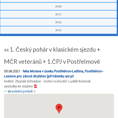
2018
2017
2016
2015
1. Český pohár v klasickém sjezdu +
44
MČR veteránů + 1.ČPJ v Postřelmově
05.06.2021
řeka Morava v úseku Postřelmov-Leština, Postřelmov -
Lesnice pro závod družstev (při tréninku ani př
ředitel: Zbyněk Schreiber vrchní rozhodčí: Luděk Roleček
výsledky ke stažení:
absolutní pořadí
J