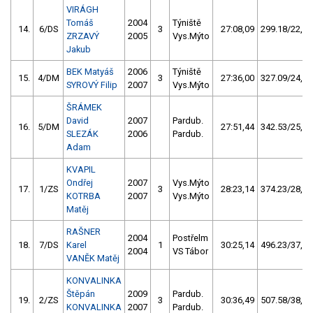
VIRÁGH
Tomáš
2004
Týniště
14.
6/DS
3
27:08,09
299.18/22,5
ZRZAVÝ
2005
Vys.Mýto
Jakub
BEK Matyáš
2006
Týniště
15.
4/DM
3
27:36,00
327.09/24,6
SYROVÝ Filip
2007
Vys.Mýto
ŠRÁMEK
David
2007
Pardub.
16.
5/DM
27:51,44
342.53/25,8
SLEZÁK
2006
Pardub.
Adam
KVAPIL
Ondřej
2007
Vys.Mýto
17.
1/ZS
3
28:23,14
374.23/28,2
KOTRBA
2007
Vys.Mýto
Matěj
RAŠNER
2004
Postřelm
18.
7/DS
Karel
1
30:25,14
496.23/37,3
2004
VS Tábor
VANĚK Matěj
KONVALINKA
Štěpán
2009
Pardub.
19.
2/ZS
3
30:36,49
507.58/38,2
KONVALINKA
2007
Pardub.