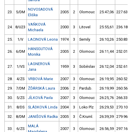
NOVOSADOVÁ
23.
5/DM
2005
2
Olomouc
25:47,06
227.63/1
Eliška
VAŇKOVÁ
24.
8/U23
2000
3
Litovel
25:55,61
236.18/1
Michaela
25.
1/V
LACINOVÁ Leona
1974
3
Semily
26:10,26
250.83/1
HANSGUTOVÁ
26.
6/DM
2005
2
Olomouc
26:11,44
252.01/1
Monika
LAGNEROVÁ
27.
1/VS
1959
3
Soběslav
26:12,04
252.61/1
Jana
28.
4/ZS
VRBOVÁ Marie
2007
3
Olomouc
26:19,95
260.52/1
29.
7/DM
ŽĎÁRSKÁ Laura
2006
2
Pardub.
26:19,99
260.56/1
30.
5/ZS
JÍLKOVÁ Pavla
2007
3
Olomouc
26:25,76
266.33/2
31.
8/DS
SLÁDKOVÁ Linda
2004
3
Loko Plz
26:29,53
270.10/2
32.
8/DM
JANIŠOVÁ Radka
2005
3
Č.Kruml.
26:39,39
279.96/2
MALÁ
33.
6/ZS
2007
3
Olomouc
26:56,59
297.16/2
Magdalena