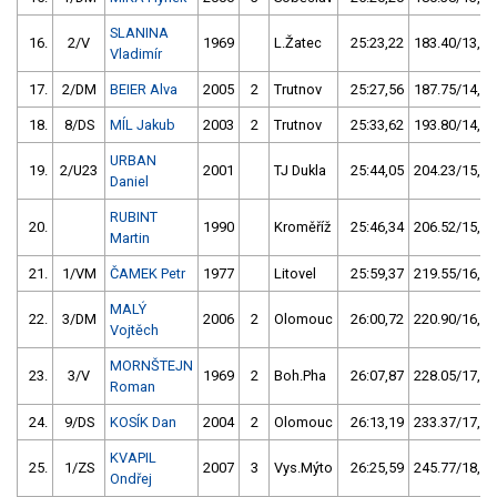
SLANINA
16.
2/V
1969
L.Žatec
25:23,22
183.40/13,7
Vladimír
17.
2/DM
BEIER Alva
2005
2
Trutnov
25:27,56
187.75/14,0
18.
8/DS
MÍL Jakub
2003
2
Trutnov
25:33,62
193.80/14,5
URBAN
19.
2/U23
2001
TJ Dukla
25:44,05
204.23/15,2
Daniel
RUBINT
20.
1990
Kroměříž
25:46,34
206.52/15,4
Martin
21.
1/VM
ČAMEK Petr
1977
Litovel
25:59,37
219.55/16,4
MALÝ
22.
3/DM
2006
2
Olomouc
26:00,72
220.90/16,5
Vojtěch
MORNŠTEJN
23.
3/V
1969
2
Boh.Pha
26:07,87
228.05/17,0
Roman
24.
9/DS
KOSÍK Dan
2004
2
Olomouc
26:13,19
233.37/17,4
KVAPIL
25.
1/ZS
2007
3
Vys.Mýto
26:25,59
245.77/18,3
Ondřej