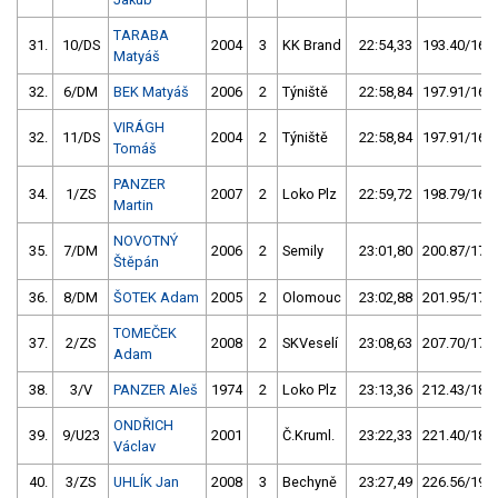
TARABA
31.
10/DS
2004
3
KK Brand
22:54,33
193.40/16,4
Matyáš
32.
6/DM
BEK Matyáš
2006
2
Týniště
22:58,84
197.91/16,8
VIRÁGH
32.
11/DS
2004
2
Týniště
22:58,84
197.91/16,8
Tomáš
PANZER
34.
1/ZS
2007
2
Loko Plz
22:59,72
198.79/16,8
Martin
NOVOTNÝ
35.
7/DM
2006
2
Semily
23:01,80
200.87/17,0
Štěpán
36.
8/DM
ŠOTEK Adam
2005
2
Olomouc
23:02,88
201.95/17,1
TOMEČEK
37.
2/ZS
2008
2
SKVeselí
23:08,63
207.70/17,6
Adam
38.
3/V
PANZER Aleš
1974
2
Loko Plz
23:13,36
212.43/18,0
ONDŘICH
39.
9/U23
2001
Č.Kruml.
23:22,33
221.40/18,7
Václav
40.
3/ZS
UHLÍK Jan
2008
3
Bechyně
23:27,49
226.56/19,2