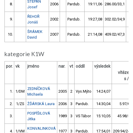
ŠTĚPÁN
8.
2006
Pardub.
19:11,06
286.00/33,1
Josef
ŘEHOŘ
9.
2002
Pardub.
19:27,08
302.02/34,9
Jonáš
ŠRÁMEK
10.
2007
Pardub.
21:14,08
409.02/47,3
David
kategorie K1W
por.
vk
jméno
nar.
vt
oddíl
výsledek
za
vítězem
s / %
ZEDNÍČKOVÁ
1.
1/DM
2005
2
Vys.Mýto
14:24,07
Michaela
2.
1/ZS
ŽĎÁRSKÁ Laura
2006
3
Pardub.
14:30,04
5.97/0,7
POSPÍŠILOVÁ
3.
1989
3
VS Tábor
15:10,05
45.98/5,3
Jitka
KONVALINKOVÁ
4.
1/VM
1977
3
Pardub.
17:54,01
209.94/24,3