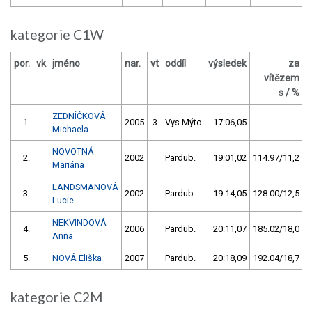
kategorie C1W
por.
vk
jméno
nar.
vt
oddíl
výsledek
za
b
vítězem
s / %
ZEDNÍČKOVÁ
1.
2005
3
Vys.Mýto
17:06,05
Michaela
NOVOTNÁ
2.
2002
Pardub.
19:01,02
114.97/11,2
Mariána
LANDSMANOVÁ
3.
2002
Pardub.
19:14,05
128.00/12,5
Lucie
NEKVINDOVÁ
4.
2006
Pardub.
20:11,07
185.02/18,0
Anna
5.
NOVÁ Eliška
2007
Pardub.
20:18,09
192.04/18,7
kategorie C2M