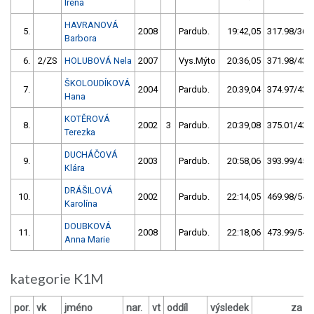
Irena
HAVRANOVÁ
5.
2008
Pardub.
19:42,05
317.98/36,8
Barbora
6.
2/ZS
HOLUBOVÁ Nela
2007
Vys.Mýto
20:36,05
371.98/43,0
ŠKOLOUDÍKOVÁ
7.
2004
Pardub.
20:39,04
374.97/43,4
Hana
KOTĚROVÁ
8.
2002
3
Pardub.
20:39,08
375.01/43,4
Terezka
DUCHÁČOVÁ
9.
2003
Pardub.
20:58,06
393.99/45,6
Klára
DRÁŠILOVÁ
10.
2002
Pardub.
22:14,05
469.98/54,4
Karolína
DOUBKOVÁ
11.
2008
Pardub.
22:18,06
473.99/54,9
Anna Marie
kategorie K1M
por.
vk
jméno
nar.
vt
oddíl
výsledek
za
b