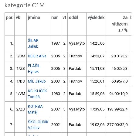
kategorie C1M
por.
vk
jméno
nar.
vt
oddíl
výsledek
za
bo
vítězem
s / %
ŠILAR
1.
1987
2
Vys.Mýto
14:25,06
Jakub
2.
1/DM
BEIER Alva
2005
2
Trutnov
14:53,07
28.01/3,2
PLÁŠIL
3.
1/ZS
2006
3
Pardub.
15:11,08
46.02/5,3
Hynek
4.
1/DS
MÍL Jakub
2003
2
Trutnov
15:26,01
60.95/7,0
KEJKLÍČEK
5.
1/VM
1980
2
Pardub.
15:59,06
94.00/10,9
Tomáš
KOTRBA
6.
2/ZS
2007
3
Vys.Mýto
17:39,05
193.99/22,4
Matěj
ŠKOLOUDÍK
7.
2002
Pardub.
19:02,06
277.00/32,0
Václav