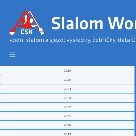
vodní slalom a sjezd: výsledky, žebříčky, data
2026
2025
2024
2023
2022
2021
2020
2019