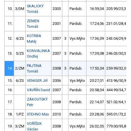
SKALICKÝ
10.
3/DM
2005
Pardub.
16:59,04
205.99/25,3
Tomáš
ZEMEN
11.
2001
Pardub.
17:24,06
231.01/28,4
Tomáš
KOTRBA
12.
4/ZS
2007
3
Vys.Mýto
17:36,09
243.04/29,9
Matěj
KONVALINKA
13.
5/ZS
2007
3
Pardub.
17:39,08
246.03/30,3
Ondřej
PAJTINA
14.
2/ZM
2008
3
Pardub.
17:53,04
259.99/32,0
Tomáš
15.
6/ZS
VENIGER Jiří
2006
Vys.Mýto
20:27,01
413.96/50,9
16.
VAVŘÍN David
2007
Pardub.
20:58,04
444.99/54,7
ZÁKOUTSKÝ
17.
2008
Pardub.
22:14,07
521.02/64,1
Petr
18.
1/PZ
STEHNO Max
2010
Pardub.
23:28,06
595.01/73,2
VOŘÍŠEK
19.
3/ZM
2008
Vys.Mýto
26:32,05
779.00/95,8
Václav