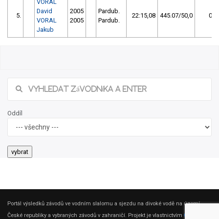
VORAL
David
2005
Pardub.
5.
22:15,08
445.07/50,0
0
VORAL
2005
Pardub.
Jakub
Oddíl
Portál výsledků závodů ve vodním slalomu a sjezdu na divoké vodě na území
České republiky a vybraných závodů v zahraničí. Projekt je vlastnictvím
ČSK DV
.