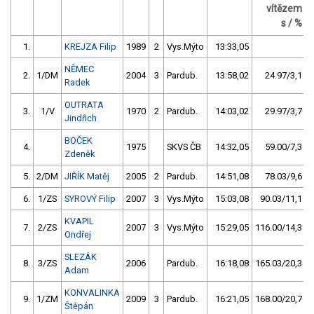
vítězem
s / %
1.
KREJZA Filip
1989
2
Vys.Mýto
13:33,05
NĚMEC
2.
1/DM
2004
3
Pardub.
13:58,02
24.97/3,1
Radek
OUTRATA
3.
1/V
1970
2
Pardub.
14:03,02
29.97/3,7
Jindřich
BOČEK
4.
1975
SKVS ČB
14:32,05
59.00/7,3
Zdeněk
5.
2/DM
JIŘÍK Matěj
2005
2
Pardub.
14:51,08
78.03/9,6
6.
1/ZS
SYROVÝ Filip
2007
3
Vys.Mýto
15:03,08
90.03/11,1
KVAPIL
7.
2/ZS
2007
3
Vys.Mýto
15:29,05
116.00/14,3
Ondřej
SLEZÁK
8.
3/ZS
2006
Pardub.
16:18,08
165.03/20,3
Adam
KONVALINKA
9.
1/ZM
2009
3
Pardub.
16:21,05
168.00/20,7
Štěpán