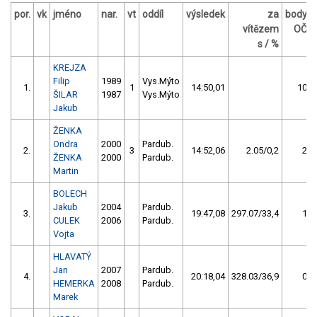
por.
vk
jméno
nar.
vt
oddíl
výsledek
za
body
vítězem
OČ
s / %
KREJZA
Filip
1989
Vys.Mýto
1.
1
14:50,01
10
ŠILAR
1987
Vys.Mýto
Jakub
ŽENKA
Ondra
2000
Pardub.
2.
3
14:52,06
2.05/0,2
2
ŽENKA
2000
Pardub.
Martin
BOLECH
Jakub
2004
Pardub.
3.
19:47,08
297.07/33,4
1
CULEK
2006
Pardub.
Vojta
HLAVATÝ
Jan
2007
Pardub.
4.
20:18,04
328.03/36,9
0
HEMERKA
2008
Pardub.
Marek