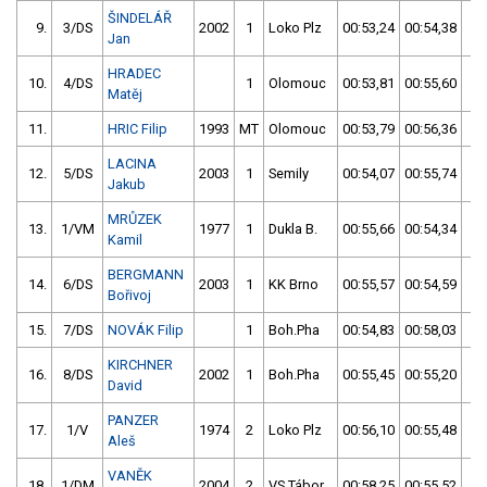
ŠINDELÁŘ
9.
3/DS
2002
1
Loko Plz
00:53,24
00:54,38
00
Jan
HRADEC
10.
4/DS
1
Olomouc
00:53,81
00:55,60
00
Matěj
11.
HRIC Filip
1993
MT
Olomouc
00:53,79
00:56,36
00
LACINA
12.
5/DS
2003
1
Semily
00:54,07
00:55,74
00
Jakub
MRŮZEK
13.
1/VM
1977
1
Dukla B.
00:55,66
00:54,34
00
Kamil
BERGMANN
14.
6/DS
2003
1
KK Brno
00:55,57
00:54,59
00
Bořivoj
15.
7/DS
NOVÁK Filip
1
Boh.Pha
00:54,83
00:58,03
00
KIRCHNER
16.
8/DS
2002
1
Boh.Pha
00:55,45
00:55,20
00
David
PANZER
17.
1/V
1974
2
Loko Plz
00:56,10
00:55,48
00
Aleš
VANĚK
18.
1/DM
2004
2
VS Tábor
00:58,25
00:55,52
00