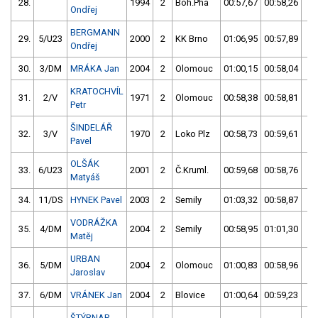
28.
1994
2
Boh.Pha
00:57,67
00:58,26
00
Ondřej
BERGMANN
29.
5/U23
2000
2
KK Brno
01:06,95
00:57,89
00
Ondřej
30.
3/DM
MRÁKA Jan
2004
2
Olomouc
01:00,15
00:58,04
00
KRATOCHVÍL
31.
2/V
1971
2
Olomouc
00:58,38
00:58,81
00
Petr
ŠINDELÁŘ
32.
3/V
1970
2
Loko Plz
00:58,73
00:59,61
00
Pavel
OLŠÁK
33.
6/U23
2001
2
Č.Kruml.
00:59,68
00:58,76
00
Matyáš
34.
11/DS
HYNEK Pavel
2003
2
Semily
01:03,32
00:58,87
00
VODRÁŽKA
35.
4/DM
2004
2
Semily
00:58,95
01:01,30
00
Matěj
URBAN
36.
5/DM
2004
2
Olomouc
01:00,83
00:58,96
00
Jaroslav
37.
6/DM
VRÁNEK Jan
2004
2
Blovice
01:00,64
00:59,23
00
ŠTÝBNAR