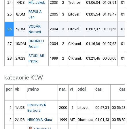
24.
4/DS
MÍL Jakub
2003
2
Trutnov
01:06,04
01:03,91
01:0
PAPULA
25.
8/DM
2005
3
Litovel
01:05,54
01:13,47
01:0
Jan
VODÁK
26.
9/DM
2004
3
Litovel
01:07,37
01:08,53
01:0
Norbert
ONDŘICH
27.
10/DM
2004
2
Č.Kruml.
01:16,36
01:07,62
01:0
Adam
ŠTUDLAR
28.
2/U23
1999
2
Č.Kruml.
01:21,46
00:00,00
01:2
Patrik
kategorie K1W
por.
vk
jméno
nar.
vt
oddíl
čas
čas
DIMOVOVÁ
1.
1/U23
2000
1
Litovel
00:57,31
00:56,23
Barbora
2.
2/U23
HRICOVÁ Klára
1999
MT
Olomouc
01:01,43
00:58,80