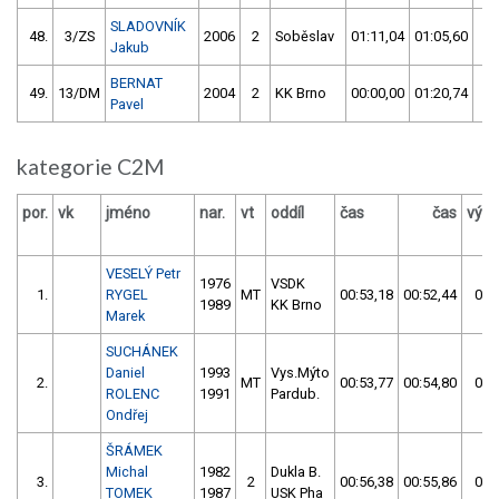
SLADOVNÍK
48.
3/ZS
2006
2
Soběslav
01:11,04
01:05,60
01
Jakub
BERNAT
49.
13/DM
2004
2
KK Brno
00:00,00
01:20,74
01
Pavel
kategorie C2M
por.
vk
jméno
nar.
vt
oddíl
čas
čas
výsl
VESELÝ Petr
1976
VSDK
1.
RYGEL
MT
00:53,18
00:52,44
00:
1989
KK Brno
Marek
SUCHÁNEK
Daniel
1993
Vys.Mýto
2.
MT
00:53,77
00:54,80
00:
ROLENC
1991
Pardub.
Ondřej
ŠRÁMEK
Michal
1982
Dukla B.
3.
2
00:56,38
00:55,86
00:
TOMEK
1987
USK Pha