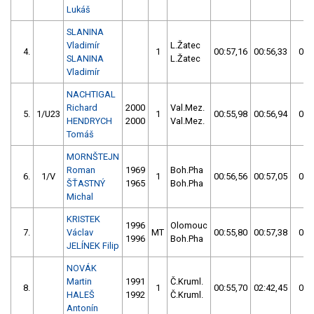
Lukáš
SLANINA
Vladimír
L.Žatec
4.
1
00:57,16
00:56,33
00:
SLANINA
L.Žatec
Vladimír
NACHTIGAL
Richard
2000
Val.Mez.
5.
1/U23
1
00:55,98
00:56,94
00:
HENDRYCH
2000
Val.Mez.
Tomáš
MORNŠTEJN
Roman
1969
Boh.Pha
6.
1/V
1
00:56,56
00:57,05
00:
ŠŤASTNÝ
1965
Boh.Pha
Michal
KRISTEK
1996
Olomouc
7.
Václav
MT
00:55,80
00:57,38
00:
1996
Boh.Pha
JELÍNEK Filip
NOVÁK
Martin
1991
Č.Kruml.
8.
1
00:55,70
02:42,45
02:
HALEŠ
1992
Č.Kruml.
Antonín