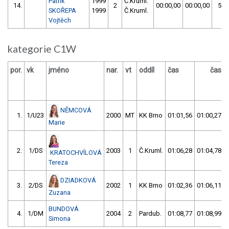
Patrik
1999
Č.Kruml.
14.
2
00:00,00
00:00,00
59:
SKOŘEPA
1999
Č.Kruml.
Vojtěch
kategorie C1W
por.
vk
jméno
nar.
vt
oddíl
čas
čas
NĚMCOVÁ
1.
1/U23
2000
MT
KK Brno
01:01,56
01:00,27
Marie
2.
1/DS
2003
1
Č.Kruml.
01:06,28
01:04,78
KRATOCHVÍLOVÁ
Tereza
DZIADKOVÁ
3.
2/DS
2002
1
KK Brno
01:02,36
01:06,11
Zuzana
BUNDOVÁ
4.
1/DM
2004
2
Pardub.
01:08,77
01:08,99
Simona