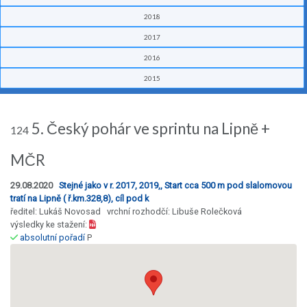
2018
2017
2016
2015
5. Český pohár ve sprintu na Lipně +
124
MČR
29.08.2020
Stejné jako v r. 2017, 2019,, Start cca 500 m pod slalomovou
tratí na Lipně ( ř.km.328,8), cíl pod k
ředitel: Lukáš Novosad vrchní rozhodčí: Libuše Rolečková
výsledky ke stažení:
absolutní pořadí
P