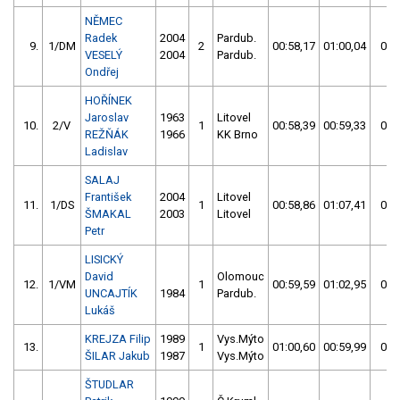
NĚMEC
Radek
2004
Pardub.
9.
1/DM
2
00:58,17
01:00,04
00:
VESELÝ
2004
Pardub.
Ondřej
HOŘÍNEK
Jaroslav
1963
Litovel
10.
2/V
1
00:58,39
00:59,33
00:
REŽŇÁK
1966
KK Brno
Ladislav
SALAJ
František
2004
Litovel
11.
1/DS
1
00:58,86
01:07,41
00:
ŠMAKAL
2003
Litovel
Petr
LISICKÝ
David
Olomouc
12.
1/VM
1
00:59,59
01:02,95
00:
UNCAJTÍK
1984
Pardub.
Lukáš
KREJZA Filip
1989
Vys.Mýto
13.
1
01:00,60
00:59,99
00:
ŠILAR Jakub
1987
Vys.Mýto
ŠTUDLAR