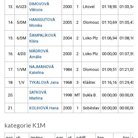
DIMOVOVÁ
13.
6/U23
2000
1
Litovel
01:18,93
01:03,54
Viktorie
HANSGUTOVÁ
14.
5/DM
2005
2
Olomouc
01:10,69
01:05,47
Monika
ŠAMPALÍKOVÁ
15.
6/DM
2004
2
Loko Plz
01:06,94
01:08,16
Klára
MÁDROVÁ
16.
4/DS
2003
2
Loko Plz
00:00,00
01:07,59
Amálie
NAJMANOVÁ
17.
1/VM
1984
2
Olomouc
01:09,51
01:21,05
Kateřina
18.
1/V
TYKALOVÁ Jana
1968
3
Klášter.
01:16,16
01:29,45
SATKOVÁ
20.
1998
MT
Dukla B.
00:00,00
00:00,00
Martina
21.
KOLIHOVÁ Hana
2003
1
Soběslav
00:00,00
00:00,00
kategorie K1M