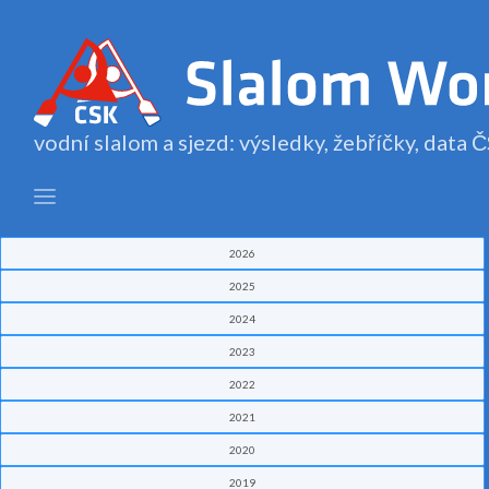
vodní slalom a sjezd: výsledky, žebříčky, data
2026
2025
2024
2023
2022
2021
2020
2019