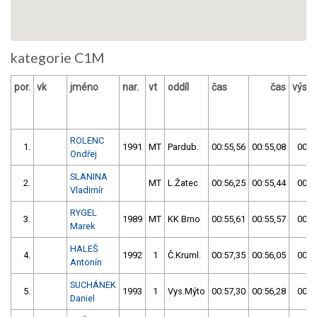
kategorie C1M
por.
vk
jméno
nar.
vt
oddíl
čas
čas
výsle
ROLENC
1.
1991
MT
Pardub.
00:55,56
00:55,08
00:5
Ondřej
SLANINA
2.
MT
L.Žatec
00:56,25
00:55,44
00:5
Vladimír
RYGEL
3.
1989
MT
KK Brno
00:55,61
00:55,57
00:5
Marek
HALEŠ
4.
1992
1
Č.Kruml.
00:57,35
00:56,05
00:5
Antonín
SUCHÁNEK
5.
1993
1
Vys.Mýto
00:57,30
00:56,28
00:5
Daniel