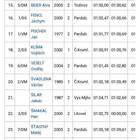
15.
5/DM
BEIER Alva
2005
2
Trutnov
01:03,00
01:00,62
01:0
FENCL
16.
1/DS
2003
2
Pardub.
01:03,47
01:00,66
01:0
Jáchym
PISCHEK
17.
1/VM
1977
2
Pardub.
01:01,77
01:00,69
01:0
Jan
KLÍMA
18.
2/DS
2002
1
Č.Kruml.
01:00,91
01:00,76
01:0
Vojtěch
VESELÝ
19.
6/DM
2004
2
Pardub.
01:01,43
01:02,82
01:0
Ondřej
ŠVADLENA
20.
2/VM
1985
1
Č.Kruml.
01:02,18
01:03,49
01:0
Václav
ŠILAR
21.
1987
2
Vys.Mýto
01:04,71
01:02,69
01:0
Jakub
ŠMAKAL
22.
3/DS
2003
2
Litovel
01:02,73
00:00,00
01:0
Petr
ŠŤASTNÝ
23.
7/DM
2005
2
Pardub.
01:03,18
01:09,61
01:0
Matěj