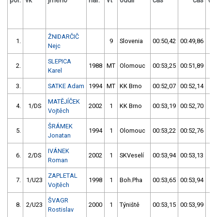
por.
vk
jméno
nar.
vt
oddíl
čas
čas
vý
ŽNIDARČIČ
1.
9
Slovenia
00:50,42
00:49,86
00
Nejc
SLEPICA
2.
1988
MT
Olomouc
00:53,25
00:51,89
00
Karel
3.
SATKE Adam
1994
MT
KK Brno
00:52,07
00:52,14
00
MATĚJÍČEK
4.
1/DS
2002
1
KK Brno
00:53,19
00:52,70
00
Vojtěch
ŠRÁMEK
5.
1994
1
Olomouc
00:53,22
00:52,76
00
Jonatan
IVÁNEK
6.
2/DS
2002
1
SKVeselí
00:53,94
00:53,13
00
Roman
ZAPLETAL
7.
1/U23
1998
1
Boh.Pha
00:53,65
00:53,94
00
Vojtěch
ŠVAGR
8.
2/U23
2000
1
Týniště
00:53,15
00:53,99
00
Rostislav