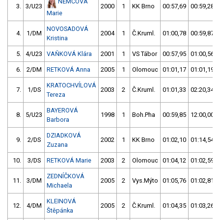
NĚMCOVÁ
3.
3/U23
2000
1
KK Brno
00:57,69
00:59,28
Marie
NOVOSADOVÁ
4.
1/DM
2004
1
Č.Kruml.
01:00,78
00:59,87
Kristina
5.
4/U23
VAŇKOVÁ Klára
2001
1
VS Tábor
00:57,95
01:00,56
6.
2/DM
RETKOVÁ Anna
2005
1
Olomouc
01:01,17
01:01,19
KRATOCHVÍLOVÁ
7.
1/DS
2003
2
Č.Kruml.
01:01,33
02:20,34
Tereza
BAYEROVÁ
8.
5/U23
1998
1
Boh.Pha
00:59,85
12:00,00
Barbora
DZIADKOVÁ
9.
2/DS
2002
1
KK Brno
01:02,10
01:14,54
Zuzana
10.
3/DS
RETKOVÁ Marie
2003
2
Olomouc
01:04,12
01:02,59
ZEDNÍČKOVÁ
11.
3/DM
2005
2
Vys.Mýto
01:05,76
01:02,81
Michaela
KLEINOVÁ
12.
4/DM
2005
2
Č.Kruml.
01:04,35
01:03,26
Štěpánka