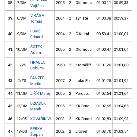
38.
7/DM
2005
2
Olomouc
01:00,11
00:59,33
00
Vojtěch
VIRÁGH
39.
8/DM
2004
2
Týniště
01:00,38
00:59,37
00
Tomáš
FURIŠ
40.
9/DM
2004
2
Č.Kruml.
00:59,41
01:00,01
00
Eduard
ŠOTEK
41.
10/DM
2005
2
Olomouc
01:00,47
01:01,04
01
Adam
HRABEC
42.
1/VS
1960
2
Kroměříž
01:01,20
01:01,00
01
Bohumil
PANZER
43.
2/ZS
2007
2
Loko Plz
01:01,25
01:01,94
01
Martin
44.
11/DM
JIŘÍK Matěj
2005
2
Pardub.
01:02,54
01:21,64
01
DZIADEK
45.
12/DM
2005
2
KK Brno
01:02,65
01:04,65
01
Marek
46.
12/DS
KOVAŘÍK Vít
2003
2
KK Brand
01:02,83
01:09,93
01
BERKA
47.
13/DS
2002
2
Litovel
01:03,70
01:03,54
01
Štěpán