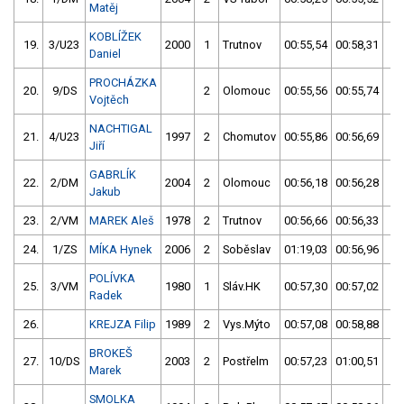
Matěj
KOBLÍŽEK
19.
3/U23
2000
1
Trutnov
00:55,54
00:58,31
00
Daniel
PROCHÁZKA
20.
9/DS
2
Olomouc
00:55,56
00:55,74
00
Vojtěch
NACHTIGAL
21.
4/U23
1997
2
Chomutov
00:55,86
00:56,69
00
Jiří
GABRLÍK
22.
2/DM
2004
2
Olomouc
00:56,18
00:56,28
00
Jakub
23.
2/VM
MAREK Aleš
1978
2
Trutnov
00:56,66
00:56,33
00
24.
1/ZS
MÍKA Hynek
2006
2
Soběslav
01:19,03
00:56,96
00
POLÍVKA
25.
3/VM
1980
1
Sláv.HK
00:57,30
00:57,02
00
Radek
26.
KREJZA Filip
1989
2
Vys.Mýto
00:57,08
00:58,88
00
BROKEŠ
27.
10/DS
2003
2
Postřelm
00:57,23
01:00,51
00
Marek
SMOLKA