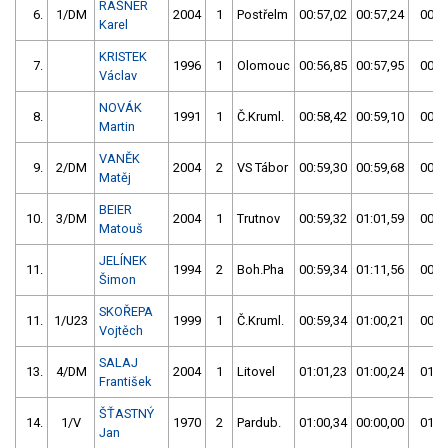
RAŠNER
6.
1/DM
2004
1
Postřelm
00:57,02
00:57,24
00:5
Karel
KRISTEK
7.
1996
1
Olomouc
00:56,85
00:57,95
00:5
Václav
NOVÁK
8.
1991
1
Č.Kruml.
00:58,42
00:59,10
00:5
Martin
VANĚK
9.
2/DM
2004
2
VS Tábor
00:59,30
00:59,68
00:5
Matěj
BEIER
10.
3/DM
2004
1
Trutnov
00:59,32
01:01,59
00:5
Matouš
JELÍNEK
11.
1994
2
Boh.Pha
00:59,34
01:11,56
00:5
Šimon
SKOŘEPA
11.
1/U23
1999
1
Č.Kruml.
00:59,34
01:00,21
00:5
Vojtěch
SALAJ
13.
4/DM
2004
1
Litovel
01:01,23
01:00,24
01:0
František
ŠŤASTNÝ
14.
1/V
1970
2
Pardub.
01:00,34
00:00,00
01:0
Jan