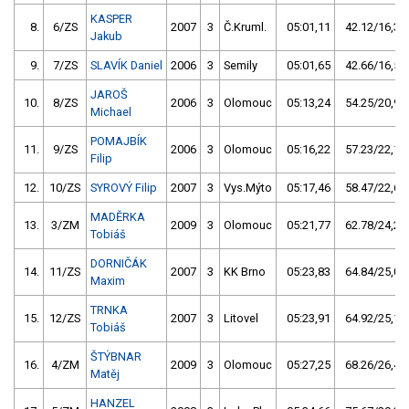
KASPER
8.
6/ZS
2007
3
Č.Kruml.
05:01,11
42.12/16,3
Jakub
9.
7/ZS
SLAVÍK Daniel
2006
3
Semily
05:01,65
42.66/16,5
JAROŠ
10.
8/ZS
2006
3
Olomouc
05:13,24
54.25/20,9
Michael
POMAJBÍK
11.
9/ZS
2006
3
Olomouc
05:16,22
57.23/22,1
Filip
12.
10/ZS
SYROVÝ Filip
2007
3
Vys.Mýto
05:17,46
58.47/22,6
MADĚRKA
13.
3/ZM
2009
3
Olomouc
05:21,77
62.78/24,2
Tobiáš
DORNIČÁK
14.
11/ZS
2007
3
KK Brno
05:23,83
64.84/25,0
Maxim
TRNKA
15.
12/ZS
2007
3
Litovel
05:23,91
64.92/25,1
Tobiáš
ŠTÝBNAR
16.
4/ZM
2009
3
Olomouc
05:27,25
68.26/26,4
Matěj
HANZEL