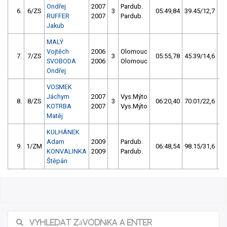
Ondřej
2007
Pardub.
6.
6/ZS
3
05:49,84
39.45/12,7
RUFFER
2007
Pardub.
Jakub
MALÝ
Vojtěch
2006
Olomouc
7.
7/ZS
3
05:55,78
45.39/14,6
SVOBODA
2006
Olomouc
Ondřej
VOSMEK
Jáchym
2007
Vys.Mýto
8.
8/ZS
3
06:20,40
70.01/22,6
KOTRBA
2007
Vys.Mýto
Matěj
KULHÁNEK
Adam
2009
Pardub.
9.
1/ZM
06:48,54
98.15/31,6
KONVALINKA
2009
Pardub.
Štěpán