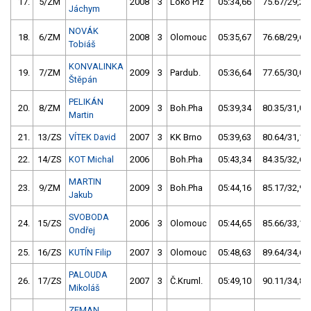
17.
5/ZM
2008
3
Loko Plz
05:34,66
75.67/29,2
Jáchym
NOVÁK
18.
6/ZM
2008
3
Olomouc
05:35,67
76.68/29,6
Tobiáš
KONVALINKA
19.
7/ZM
2009
3
Pardub.
05:36,64
77.65/30,0
Štěpán
PELIKÁN
20.
8/ZM
2009
3
Boh.Pha
05:39,34
80.35/31,0
Martin
21.
13/ZS
VÍTEK David
2007
3
KK Brno
05:39,63
80.64/31,1
22.
14/ZS
KOT Michal
2006
Boh.Pha
05:43,34
84.35/32,6
MARTIN
23.
9/ZM
2009
3
Boh.Pha
05:44,16
85.17/32,9
Jakub
SVOBODA
24.
15/ZS
2006
3
Olomouc
05:44,65
85.66/33,1
Ondřej
25.
16/ZS
KUTÍN Filip
2007
3
Olomouc
05:48,63
89.64/34,6
PALOUDA
26.
17/ZS
2007
3
Č.Kruml.
05:49,10
90.11/34,8
Mikoláš
ZEMAN