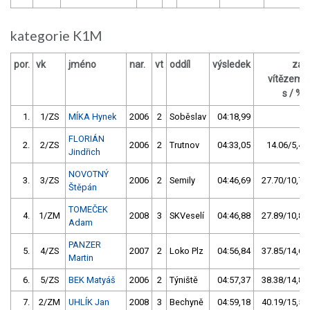
kategorie K1M
por.
vk
jméno
nar.
vt
oddíl
výsledek
za
vítězem
s / %
1.
1/ZS
MÍKA Hynek
2006
2
Soběslav
04:18,99
FLORIÁN
2.
2/ZS
2006
2
Trutnov
04:33,05
14.06/5,4
Jindřich
NOVOTNÝ
3.
3/ZS
2006
2
Semily
04:46,69
27.70/10,7
Štěpán
TOMEČEK
4.
1/ZM
2008
3
SKVeselí
04:46,88
27.89/10,8
Adam
PANZER
5.
4/ZS
2007
2
Loko Plz
04:56,84
37.85/14,6
Martin
6.
5/ZS
BEK Matyáš
2006
2
Týniště
04:57,37
38.38/14,8
7.
2/ZM
UHLÍK Jan
2008
3
Bechyně
04:59,18
40.19/15,5