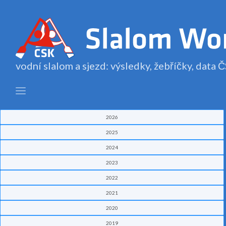
vodní slalom a sjezd: výsledky, žebříčky, data
2026
2025
2024
2023
2022
2021
2020
2019