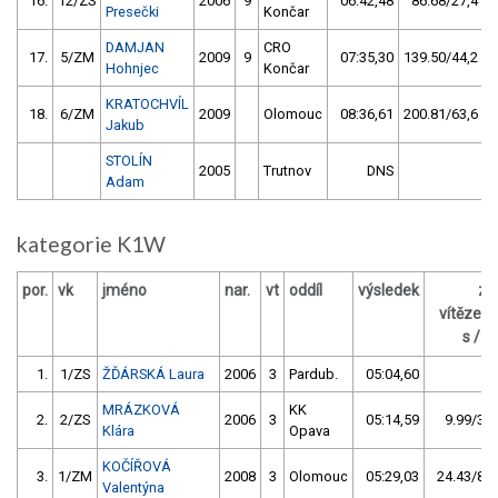
16.
12/ZS
2006
9
06:42,48
86.68/27,4
Presečki
Končar
DAMJAN
CRO
17.
5/ZM
2009
9
07:35,30
139.50/44,2
Hohnjec
Končar
KRATOCHVÍL
18.
6/ZM
2009
Olomouc
08:36,61
200.81/63,6
Jakub
STOLÍN
2005
Trutnov
DNS
Adam
kategorie K1W
por.
vk
jméno
nar.
vt
oddíl
výsledek
za
vítězem
s / %
1.
1/ZS
ŽĎÁRSKÁ Laura
2006
3
Pardub.
05:04,60
MRÁZKOVÁ
KK
2.
2/ZS
2006
3
05:14,59
9.99/3,3
Klára
Opava
KOČÍŘOVÁ
3.
1/ZM
2008
3
Olomouc
05:29,03
24.43/8,0
Valentýna