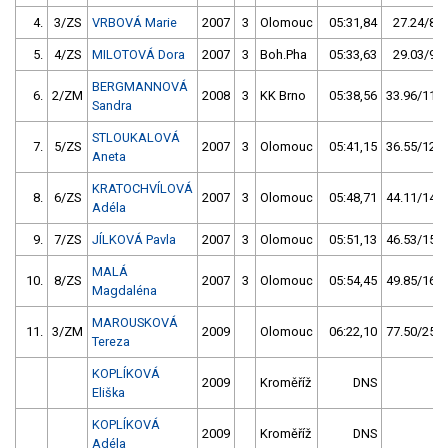
4.
3/ZS
VRBOVÁ Marie
2007
3
Olomouc
05:31,84
27.24/8,9
5.
4/ZS
MILOTOVÁ Dora
2007
3
Boh.Pha
05:33,63
29.03/9,5
BERGMANNOVÁ
6.
2/ZM
2008
3
KK Brno
05:38,56
33.96/11,1
Sandra
STLOUKALOVÁ
7.
5/ZS
2007
3
Olomouc
05:41,15
36.55/12,0
Aneta
KRATOCHVÍLOVÁ
8.
6/ZS
2007
3
Olomouc
05:48,71
44.11/14,5
Adéla
9.
7/ZS
JÍLKOVÁ Pavla
2007
3
Olomouc
05:51,13
46.53/15,3
MALÁ
10.
8/ZS
2007
3
Olomouc
05:54,45
49.85/16,4
Magdaléna
MAROUSKOVÁ
11.
3/ZM
2009
Olomouc
06:22,10
77.50/25,4
Tereza
KOPLÍKOVÁ
2009
Kroměříž
DNS
Eliška
KOPLÍKOVÁ
2009
Kroměříž
DNS
Adéla