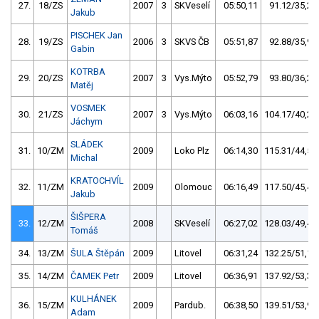
27.
18/ZS
2007
3
SKVeselí
05:50,11
91.12/35,2
Jakub
PISCHEK Jan
28.
19/ZS
2006
3
SKVS ČB
05:51,87
92.88/35,9
Gabin
KOTRBA
29.
20/ZS
2007
3
Vys.Mýto
05:52,79
93.80/36,2
Matěj
VOSMEK
30.
21/ZS
2007
3
Vys.Mýto
06:03,16
104.17/40,2
Jáchym
SLÁDEK
31.
10/ZM
2009
Loko Plz
06:14,30
115.31/44,5
Michal
KRATOCHVÍL
32.
11/ZM
2009
Olomouc
06:16,49
117.50/45,4
Jakub
ŠIŠPERA
33.
12/ZM
2008
SKVeselí
06:27,02
128.03/49,4
Tomáš
34.
13/ZM
ŠULA Štěpán
2009
Litovel
06:31,24
132.25/51,1
35.
14/ZM
ČAMEK Petr
2009
Litovel
06:36,91
137.92/53,3
KULHÁNEK
36.
15/ZM
2009
Pardub.
06:38,50
139.51/53,9
Adam