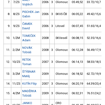
7.
7/ZS
2006
3
Olomouc
05:49,52
33.72/10,7
Vojtěch
PISCHEK Jan
8.
8/ZS
2006
3
SKVS ČB
06:05,22
49.42/15,6
Gabin
ČAMEK
9.
9/ZS
2006
3
Litovel
06:07,45
51.65/16,4
David
TOMEČEK
10.
1/ZM
2008
SKVeselí
06:08,15
52.35/16,6
Adam
NOVÁK
11.
2/ZM
2008
3
Olomouc
06:12,28
56.49/17,9
Tobiáš
RETEK
12.
10/ZS
2007
3
Olomouc
06:14,13
58.33/18,5
Toman
ŠTÝBNAR
13.
3/ZM
2009
Olomouc
06:18,52
62.72/19,9
Matěj
14.
11/ZS
KUTÍN Filip
2007
3
Olomouc
06:20,19
64.39/20,4
MADĚRKA
15.
4/ZM
2009
3
Olomouc
06:32,31
76.51/24,2
Tobiáš
JANKO
CRO