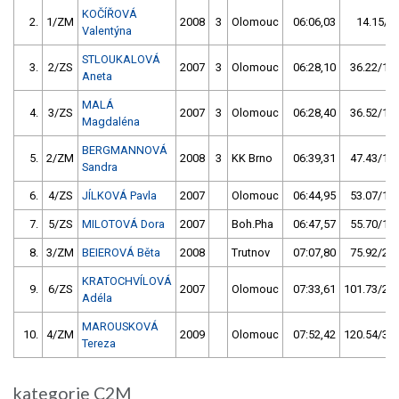
KOČÍŘOVÁ
2.
1/ZM
2008
3
Olomouc
06:06,03
14.15/4,
Valentýna
STLOUKALOVÁ
3.
2/ZS
2007
3
Olomouc
06:28,10
36.22/10,
Aneta
MALÁ
4.
3/ZS
2007
3
Olomouc
06:28,40
36.52/10,
Magdaléna
BERGMANNOVÁ
5.
2/ZM
2008
3
KK Brno
06:39,31
47.43/13,
Sandra
6.
4/ZS
JÍLKOVÁ Pavla
2007
Olomouc
06:44,95
53.07/15,
7.
5/ZS
MILOTOVÁ Dora
2007
Boh.Pha
06:47,57
55.70/15,
8.
3/ZM
BEIEROVÁ Běta
2008
Trutnov
07:07,80
75.92/21,
KRATOCHVÍLOVÁ
9.
6/ZS
2007
Olomouc
07:33,61
101.73/28,
Adéla
MAROUSKOVÁ
10.
4/ZM
2009
Olomouc
07:52,42
120.54/34,
Tereza
kategorie C2M