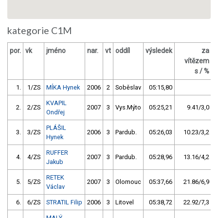
kategorie C1M
por.
vk
jméno
nar.
vt
oddíl
výsledek
za
vítězem
s / %
1.
1/ZS
MÍKA Hynek
2006
2
Soběslav
05:15,80
KVAPIL
2.
2/ZS
2007
3
Vys.Mýto
05:25,21
9.41/3,0
Ondřej
PLÁŠIL
3.
3/ZS
2006
3
Pardub.
05:26,03
10.23/3,2
Hynek
RUFFER
4.
4/ZS
2007
3
Pardub.
05:28,96
13.16/4,2
Jakub
RETEK
5.
5/ZS
2007
3
Olomouc
05:37,66
21.86/6,9
Václav
6.
6/ZS
STRATIL Filip
2006
3
Litovel
05:38,72
22.92/7,3
MALÝ