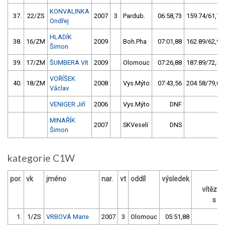
KONVALINKA
37.
22/ZS
2007
3
Pardub.
06:58,73
159.74/61,7
Ondřej
HLADÍK
38.
16/ZM
2009
Boh.Pha
07:01,88
162.89/62,9
Šimon
39.
17/ZM
ŠUMBERA Vít
2009
Olomouc
07:26,88
187.89/72,5
VOŘÍŠEK
40.
18/ZM
2008
Vys.Mýto
07:43,56
204.58/79,0
Václav
VENIGER Jiří
2006
Vys.Mýto
DNF
MINAŘÍK
2007
SKVeselí
DNS
Šimon
kategorie C1W
por.
vk
jméno
nar.
vt
oddíl
výsledek
z
vítěze
s / 
1.
1/ZS
VRBOVÁ Marie
2007
3
Olomouc
05:51,88