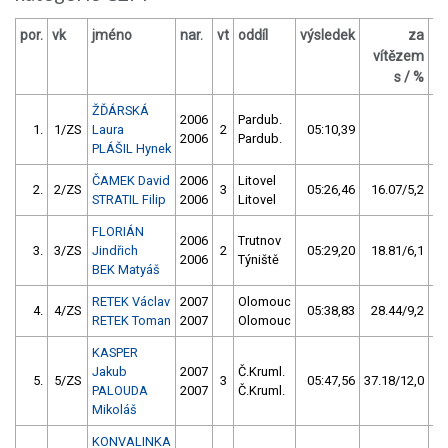
por.
vk
jméno
nar.
vt
oddíl
výsledek
za
vítězem
O
s / %
ŽĎÁRSKÁ
2006
Pardub.
1.
1/ZS
Laura
2
05:10,39
2006
Pardub.
PLÁŠIL Hynek
ČAMEK David
2006
Litovel
2.
2/ZS
3
05:26,46
16.07/5,2
STRATIL Filip
2006
Litovel
FLORIÁN
2006
Trutnov
3.
3/ZS
Jindřich
2
05:29,20
18.81/6,1
2006
Týniště
BEK Matyáš
RETEK Václav
2007
Olomouc
4.
4/ZS
05:38,83
28.44/9,2
RETEK Toman
2007
Olomouc
KASPER
Jakub
2007
Č.Kruml.
5.
5/ZS
3
05:47,56
37.18/12,0
PALOUDA
2007
Č.Kruml.
Mikoláš
KONVALINKA