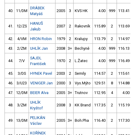
DRÁBEK
40.
11/DM
2005
3
KVS HK
4.00
999
113.41
Matyáš
HANUŠ
41.
12/ZS
2007
2
Rakovník
115.89
2
113.69
Jakub
42.
4/VM
HRON Robin
1979
2
Kralupy
113.79
2
114.97
43.
2/ZM
UHLÍK Jan
2008
3+
Bechyně
4.00
999
116.13
SAJDL
44.
7/V
1970
2
L.Žatec
4.00
999
116.49
František
45.
3/DS
HYNEK Pavel
2003
2
Semily
114.57
2
115.61
46.
3/U23
VENIGER Jan
2000
3
Vys.Mýto
129.51
8
114.88
47.
12/DM
BEIER Alva
2005
3+
Trutnov
112.95
4
4.00
9
UHLÍK
48.
3/ZM
2008
3
KK Brand
117.35
2
115.19
Kryštof
PELIKÁN
49.
13/DM
2005
3+
Boh.Pha
116.40
2
117.30
Václav
KOŘÍNEK