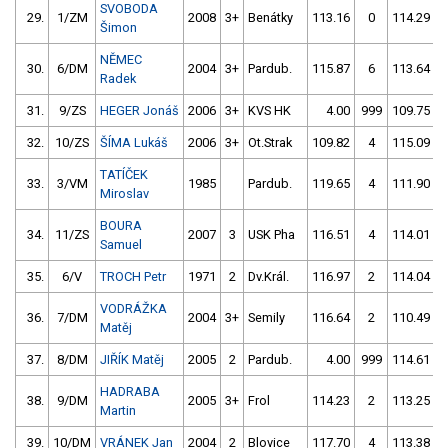
SVOBODA
29.
1/ZM
2008
3+
Benátky
113.16
0
114.29
Šimon
NĚMEC
30.
6/DM
2004
3+
Pardub.
115.87
6
113.64
Radek
31.
9/ZS
HEGER Jonáš
2006
3+
KVS HK
4.00
999
109.75
32.
10/ZS
ŠÍMA Lukáš
2006
3+
Ot.Strak
109.82
4
115.09
TATÍČEK
33.
3/VM
1985
Pardub.
119.65
4
111.90
Miroslav
BOURA
34.
11/ZS
2007
3
USK Pha
116.51
4
114.01
Samuel
35.
6/V
TROCH Petr
1971
2
Dv.Král.
116.97
2
114.04
VODRÁŽKA
36.
7/DM
2004
3+
Semily
116.64
2
110.49
Matěj
37.
8/DM
JIŘÍK Matěj
2005
2
Pardub.
4.00
999
114.61
HADRABA
38.
9/DM
2005
3+
Frol
114.23
2
113.25
Martin
39.
10/DM
VRÁNEK Jan
2004
2
Blovice
117.70
4
113.38