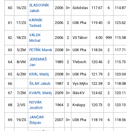
SLADOVNÍK
60.
16/ZS
2006
3+
Soběslav
117.67
6
114.87
Jakub
KÁRNÍK
61.
17/ZS
2006
2
USK Pha
119.40
0
125.62
Tadeáš
VÁLEK
62.
18/ZS
2006
2
VS Tábor
4.00
999
115.58
Michal
63.
5/ZM
PETŘÍK Marek
2008
3+
USK Pha
118.36
2
117.71
JEREMIAŠ
64.
8/VM
1985
2
Třebech.
120.46
2
115.73
Jan
65.
6/ZM
KRÁL Matěj
2008
3+
USK Pha
121.79
2
120.04
66.
ŠILAR Jakub
1987
3
Vys.Mýto
122.38
0
118.08
67.
7/ZM
KVAPIL Matěj
2009
3+
Sláv.KV
124.62
2
120.11
NOVÁK
68.
2/VS
1964
2
Kralupy
120.73
0
120.13
Jindřich
JANČAR
69.
19/ZS
2007
3+
USK Pha
118.19
6
118.56
Štěpán