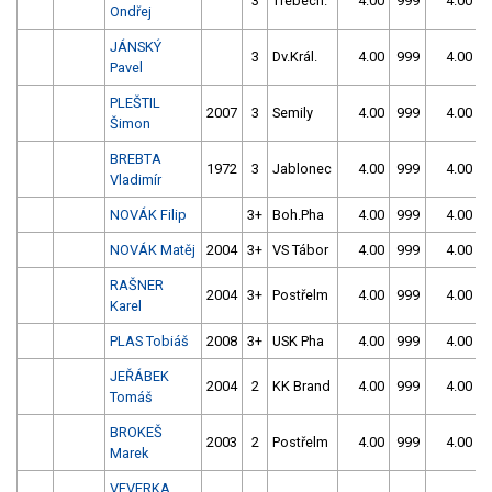
3
Třebech.
4.00
999
4.00
9
Ondřej
JÁNSKÝ
3
Dv.Král.
4.00
999
4.00
9
Pavel
PLEŠTIL
2007
3
Semily
4.00
999
4.00
9
Šimon
BREBTA
1972
3
Jablonec
4.00
999
4.00
9
Vladimír
NOVÁK Filip
3+
Boh.Pha
4.00
999
4.00
9
NOVÁK Matěj
2004
3+
VS Tábor
4.00
999
4.00
9
RAŠNER
2004
3+
Postřelm
4.00
999
4.00
9
Karel
PLAS Tobiáš
2008
3+
USK Pha
4.00
999
4.00
9
JEŘÁBEK
2004
2
KK Brand
4.00
999
4.00
9
Tomáš
BROKEŠ
2003
2
Postřelm
4.00
999
4.00
9
Marek
VEVERKA