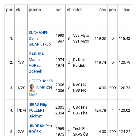
por.
vk
jméno
nar.
vt
oddíl
čas
pen
čas
p
SUCHÁNEK
1993
Vys.Mýto
1.
Daniel
3
119.03
0
118.42
1987
Vys.Mýto
ŠILAR Jakub
ZÁRUBA
Martin
1974
Dv.Král.
2.
1/V
2
119.74
0
123.79
VOREL
1974
Pardub.
Zdeněk
HEGER Jonáš
2006
KVS HK
INDRUCH
3.
1/ZS
2
4.00
999
120.73
2006
KVS HK
Matěj
JIRAS Filip
2005
USK Pha
4.
1/DM
POLLERT
2
124.78
4
123.02
2004
USK Pha
Jáchym
JINDRÁK Petr
1969
Tech.Pha
5.
2/V
BOČEK
2
4.00
999
124.24
1975
SKVS ČB