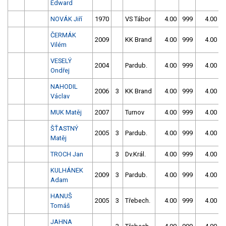
Edward
NOVÁK Jiří
1970
VS Tábor
4.00
999
4.00
9
ČERMÁK
2009
KK Brand
4.00
999
4.00
9
Vilém
VESELÝ
2004
Pardub.
4.00
999
4.00
9
Ondřej
NAHODIL
2006
3
KK Brand
4.00
999
4.00
9
Václav
MUK Matěj
2007
Turnov
4.00
999
4.00
9
ŠŤASTNÝ
2005
3
Pardub.
4.00
999
4.00
9
Matěj
TROCH Jan
3
Dv.Král.
4.00
999
4.00
9
KULHÁNEK
2009
3
Pardub.
4.00
999
4.00
9
Adam
HANUŠ
2005
3
Třebech.
4.00
999
4.00
9
Tomáš
JAHNA