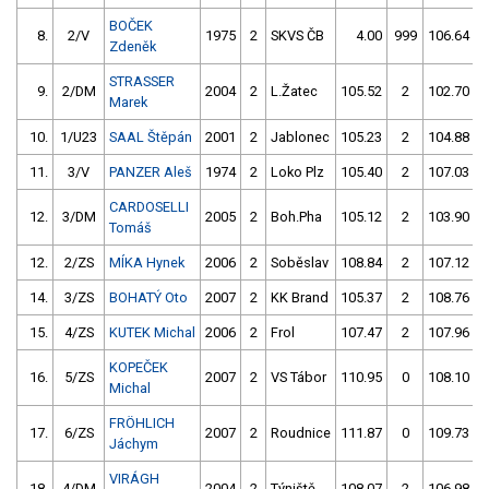
BOČEK
8.
2/V
1975
2
SKVS ČB
4.00
999
106.64
Zdeněk
STRASSER
9.
2/DM
2004
2
L.Žatec
105.52
2
102.70
Marek
10.
1/U23
SAAL Štěpán
2001
2
Jablonec
105.23
2
104.88
11.
3/V
PANZER Aleš
1974
2
Loko Plz
105.40
2
107.03
CARDOSELLI
12.
3/DM
2005
2
Boh.Pha
105.12
2
103.90
Tomáš
12.
2/ZS
MÍKA Hynek
2006
2
Soběslav
108.84
2
107.12
14.
3/ZS
BOHATÝ Oto
2007
2
KK Brand
105.37
2
108.76
15.
4/ZS
KUTEK Michal
2006
2
Frol
107.47
2
107.96
KOPEČEK
16.
5/ZS
2007
2
VS Tábor
110.95
0
108.10
Michal
FRÖHLICH
17.
6/ZS
2007
2
Roudnice
111.87
0
109.73
Jáchym
VIRÁGH
18.
4/DM
2004
2
Týniště
108.07
2
106.98