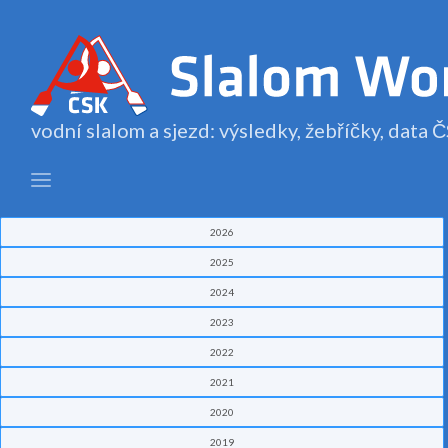
vodní slalom a sjezd: výsledky, žebříčky, data
2026
2025
2024
2023
2022
2021
2020
2019