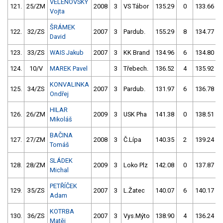
VELENOVSKÝ
121.
25/ZM
2008
3
VS Tábor
135.29
0
133.66
Vojta
ŠRÁMEK
122.
32/ZS
2007
3
Pardub.
155.29
8
134.77
David
123.
33/ZS
WAIS Jakub
2007
3
KK Brand
134.96
6
134.80
124.
10/V
MAREK Pavel
3
Třebech.
136.52
4
135.92
KONVALINKA
125.
34/ZS
2007
3
Pardub.
131.97
6
136.78
Ondřej
HILAR
126.
26/ZM
2009
3
USK Pha
141.38
0
138.51
Mikoláš
BAČINA
127.
27/ZM
2008
3
Č.Lípa
140.35
2
139.24
Tomáš
SLÁDEK
128.
28/ZM
2009
3
Loko Plz
142.08
0
137.87
Michal
PETŘÍČEK
129.
35/ZS
2007
3
L.Žatec
140.07
6
140.17
Adam
KOTRBA
130.
36/ZS
2007
3
Vys.Mýto
138.90
4
136.24
Matěj