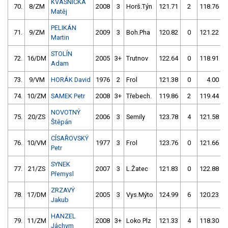
KVASNIČKA
70.
8/ZM
2008
3
Horš.Týn
121.71
2
118.76
Matěj
PELIKÁN
71.
9/ZM
2009
3
Boh.Pha
120.82
0
121.22
Martin
STOLÍN
72.
16/DM
2005
3+
Trutnov
122.64
0
118.91
Adam
73.
9/VM
HORÁK David
1976
2
Frol
121.38
0
4.00
9
74.
10/ZM
SAMEK Petr
2008
3+
Třebech.
119.86
2
119.44
NOVOTNÝ
75.
20/ZS
2006
3
Semily
123.78
4
121.58
Štěpán
CÍSAŘOVSKÝ
76.
10/VM
1977
3
Frol
123.76
0
121.66
Petr
SYNEK
77.
21/ZS
2007
3
L.Žatec
121.83
0
122.88
Přemysl
ZRZAVÝ
78.
17/DM
2005
3
Vys.Mýto
124.99
6
120.23
Jakub
HANZEL
79.
11/ZM
2008
3+
Loko Plz
121.33
4
118.30
Jáchym