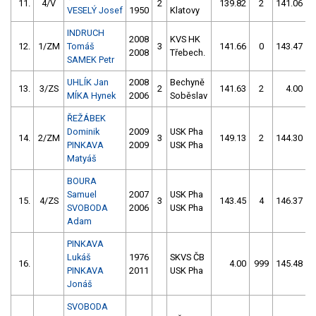
11.
4/V
2
139.82
2
141.06
VESELÝ Josef
1950
Klatovy
INDRUCH
2008
KVS HK
12.
1/ZM
Tomáš
3
141.66
0
143.47
2008
Třebech.
SAMEK Petr
UHLÍK Jan
2008
Bechyně
13.
3/ZS
2
141.63
2
4.00
9
MÍKA Hynek
2006
Soběslav
ŘEŽÁBEK
Dominik
2009
USK Pha
14.
2/ZM
3
149.13
2
144.30
PINKAVA
2009
USK Pha
Matyáš
BOURA
Samuel
2007
USK Pha
15.
4/ZS
3
143.45
4
146.37
SVOBODA
2006
USK Pha
Adam
PINKAVA
Lukáš
1976
SKVS ČB
16.
4.00
999
145.48
PINKAVA
2011
USK Pha
Jonáš
SVOBODA