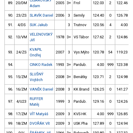
CÍSAŘOVSKÝ
89.
20/DM
2005
3+
Frol
122.03
2
122.46
Adam
90.
23/ZS
SLAVÍK Daniel
2006
3
Semily
124.40
0
126.78
91.
4/DS
SUK Jakub
3
Trutnov
120.56
4
4.00
9
VELENOVSKÝ
92.
13/VM
1978
3+
VS Tábor
127.62
2
124.86
Jiří
KVAPIL
93.
24/ZS
2007
3
Vys.Mýto
120.78
54
119.23
Ondřej
94.
CINKO Radek
1993
3+
Pardub.
4.00
999
123.38
SLUŠNÝ
95.
15/ZM
2008
3+
Benátky
123.71
2
124.98
Vojtěch
96.
16/ZM
VANĚK Daniel
2008
3
KK Brand
126.25
0
141.27
RUFFER
97.
4/U23
1999
3
Pardub.
129.16
0
124.26
Matěj
98.
17/ZM
VÍT Matyáš
2009
3
KVS HK
4.00
999
126.85
99.
18/ZM
DVOŘÁK Vít
2009
3
USK Pha
127.89
0
124.94
100.
9/V
ŠRÁMEK Jiří
1966
3+
Rakovník
130.80
2
127.32