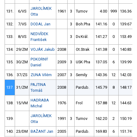
JAROLÍMEK
131.
6/VS
1961
3
Turnov
4.00
999
136.36
Otta
132.
7/VS
DODAL Jan
3
Boh.Pha
141.16
0
139.67
NEDVÍDEK
133.
8/VS
3
Dv.Král.
141.27
0
153.49
1
František
134.
29/ZM
VOJÁK Jakub
2008
Ot.Strak
141.38
0
140.83
POKORNÝ
135.
30/ZM
2009
3
USK Pha
137.05
6
139.99
Daniel
136.
37/ZS
ZUNA Vilém
2007
3
Semily
143.36
12
142.03
PAJTINA
137.
31/ZM
2008
Pardub.
145.79
8
148.17
Tomáš
HADRABA
138.
15/VM
1976
Frol
157.88
12
144.63
Michal
JAROLÍMEK
139.
1991
3
Turnov
162.20
2
150.19
Otta
140.
23/DM
BAŽANT Jan
2005
Pardub.
169.83
6
151.74