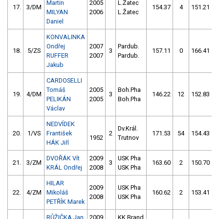
Martin
2005
L.Žatec
17.
3/DM
154.37
4
151.21
MILYAN
2006
L.Žatec
Daniel
KONVALINKA
Ondřej
2007
Pardub.
18.
5/ZS
3
157.11
0
166.41
RUFFER
2007
Pardub.
Jakub
CARDOSELLI
Tomáš
2005
Boh.Pha
19.
4/DM
3
146.22
12
152.83
PELIKÁN
2005
Boh.Pha
Václav
NEDVÍDEK
Dv.Král.
20.
1/VS
František
2
171.53
54
154.43
1952
Trutnov
HÁK Jiří
DVOŘÁK Vít
2009
USK Pha
21.
3/ZM
3
163.60
2
150.70
KRÁL Ondřej
2008
USK Pha
HILAR
2009
USK Pha
22.
4/ZM
Mikoláš
160.62
2
153.41
2008
USK Pha
PETŘÍK Marek
RŮŽIČKA Jan
2009
KK Brand