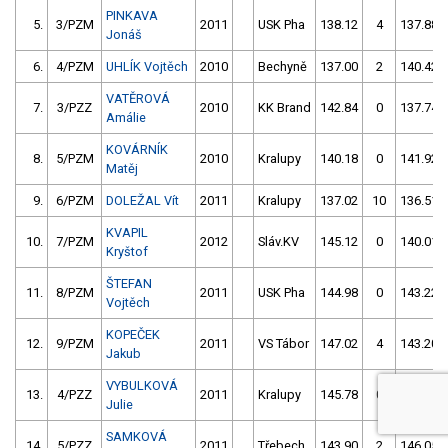
PINKAVA
5.
3/PZM
2011
USK Pha
138.12
4
137.88
Jonáš
6.
4/PZM
UHLÍK Vojtěch
2010
Bechyně
137.00
2
140.42
VATĚROVÁ
7.
3/PZZ
2010
KK Brand
142.84
0
137.74
Amálie
KOVÁRNÍK
8.
5/PZM
2010
Kralupy
140.18
0
141.92
Matěj
9.
6/PZM
DOLEŽAL Vít
2011
Kralupy
137.02
10
136.51
KVAPIL
10.
7/PZM
2012
Sláv.KV
145.12
0
140.01
Kryštof
ŠTEFAN
11.
8/PZM
2011
USK Pha
144.98
0
143.22
Vojtěch
KOPEČEK
12.
9/PZM
2011
VS Tábor
147.02
4
143.20
Jakub
VYBULKOVÁ
13.
4/PZZ
2011
Kralupy
145.78
0
149.30
Julie
SAMKOVÁ
14.
5/PZZ
2011
Třebech.
143.90
2
146.05