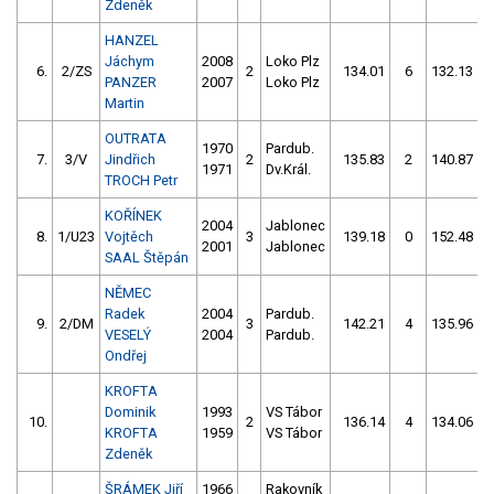
Zdeněk
HANZEL
Jáchym
2008
Loko Plz
6.
2/ZS
2
134.01
6
132.13
PANZER
2007
Loko Plz
Martin
OUTRATA
1970
Pardub.
7.
3/V
Jindřich
2
135.83
2
140.87
1971
Dv.Král.
TROCH Petr
KOŘÍNEK
2004
Jablonec
8.
1/U23
Vojtěch
3
139.18
0
152.48
2001
Jablonec
SAAL Štěpán
NĚMEC
Radek
2004
Pardub.
9.
2/DM
3
142.21
4
135.96
VESELÝ
2004
Pardub.
Ondřej
KROFTA
Dominik
1993
VS Tábor
10.
2
136.14
4
134.06
KROFTA
1959
VS Tábor
Zdeněk
ŠRÁMEK Jiří
1966
Rakovník