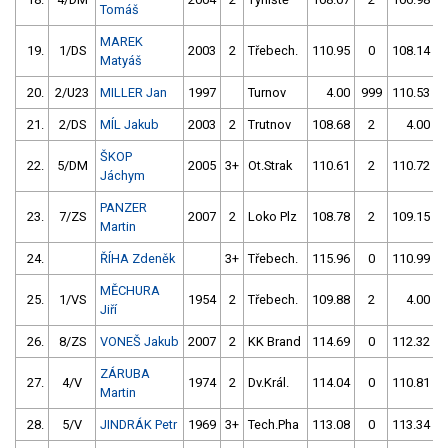
Tomáš
MAREK
19.
1/DS
2003
2
Třebech.
110.95
0
108.14
Matyáš
20.
2/U23
MILLER Jan
1997
Turnov
4.00
999
110.53
21.
2/DS
MÍL Jakub
2003
2
Trutnov
108.68
2
4.00
9
ŠKOP
22.
5/DM
2005
3+
Ot.Strak
110.61
2
110.72
Jáchym
PANZER
23.
7/ZS
2007
2
Loko Plz
108.78
2
109.15
Martin
24.
ŘÍHA Zdeněk
3+
Třebech.
115.96
0
110.99
MĚCHURA
25.
1/VS
1954
2
Třebech.
109.88
2
4.00
9
Jiří
26.
8/ZS
VONEŠ Jakub
2007
2
KK Brand
114.69
0
112.32
ZÁRUBA
27.
4/V
1974
2
Dv.Král.
114.04
0
110.81
Martin
28.
5/V
JINDRÁK Petr
1969
3+
Tech.Pha
113.08
0
113.34