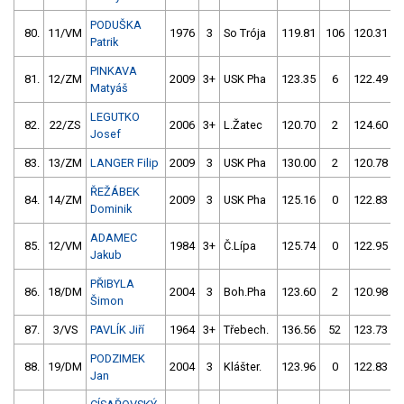
PODUŠKA
80.
11/VM
1976
3
So Trója
119.81
106
120.31
Patrik
PINKAVA
81.
12/ZM
2009
3+
USK Pha
123.35
6
122.49
Matyáš
LEGUTKO
82.
22/ZS
2006
3+
L.Žatec
120.70
2
124.60
Josef
83.
13/ZM
LANGER Filip
2009
3
USK Pha
130.00
2
120.78
ŘEŽÁBEK
84.
14/ZM
2009
3
USK Pha
125.16
0
122.83
Dominik
ADAMEC
85.
12/VM
1984
3+
Č.Lípa
125.74
0
122.95
Jakub
PŘIBYLA
86.
18/DM
2004
3
Boh.Pha
123.60
2
120.98
Šimon
87.
3/VS
PAVLÍK Jiří
1964
3+
Třebech.
136.56
52
123.73
PODZIMEK
88.
19/DM
2004
3
Klášter.
123.96
0
122.83
Jan