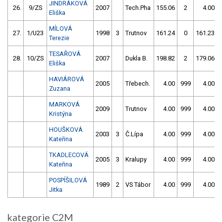
JINDRÁKOVÁ
26.
9/ZS
2007
Tech.Pha
155.06
2
4.00
Eliška
MÍLOVÁ
27.
1/U23
1998
3
Trutnov
161.24
0
161.23
Terezie
TESAŘOVÁ
28.
10/ZS
2007
Dukla B.
198.82
2
179.06
Eliška
HAVIÁROVÁ
2005
Třebech.
4.00
999
4.00
Zuzana
MARKOVÁ
2009
Trutnov
4.00
999
4.00
Kristýna
HOUŠKOVÁ
2003
3
Č.Lípa
4.00
999
4.00
Kateřina
TKADLECOVÁ
2005
3
Kralupy
4.00
999
4.00
Kateřina
POSPÍŠILOVÁ
1989
2
VS Tábor
4.00
999
4.00
Jitka
kategorie C2M