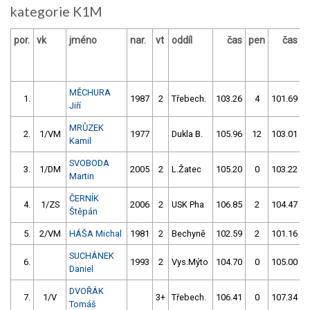
kategorie K1M
por.
vk
jméno
nar.
vt
oddíl
čas
pen
čas
p
MĚCHURA
1.
1987
2
Třebech.
103.26
4
101.69
Jiří
MRŮZEK
2.
1/VM
1977
Dukla B.
105.96
12
103.01
Kamil
SVOBODA
3.
1/DM
2005
2
L.Žatec
105.20
0
103.22
Martin
ČERNÍK
4.
1/ZS
2006
2
USK Pha
106.85
2
104.47
Štěpán
5.
2/VM
HÁŠA Michal
1981
2
Bechyně
102.59
2
101.16
SUCHÁNEK
6.
1993
2
Vys.Mýto
104.70
0
105.00
Daniel
DVOŘÁK
7.
1/V
3+
Třebech.
106.41
0
107.34
Tomáš