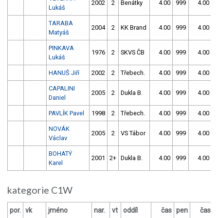
2002
2
Benátky
4.00
999
4.00
9
Lukáš
TARABA
2004
2
KK Brand
4.00
999
4.00
9
Matyáš
PINKAVA
1976
2
SKVS ČB
4.00
999
4.00
9
Lukáš
HANUŠ Jiří
2002
2
Třebech.
4.00
999
4.00
9
CAPALINI
2005
2
Dukla B.
4.00
999
4.00
9
Daniel
PAVLÍK Pavel
1998
2
Třebech.
4.00
999
4.00
9
NOVÁK
2005
2
VS Tábor
4.00
999
4.00
9
Václav
BOHATÝ
2001
2+
Dukla B.
4.00
999
4.00
9
Karel
kategorie C1W
por.
vk
jméno
nar.
vt
oddíl
čas
pen
čas