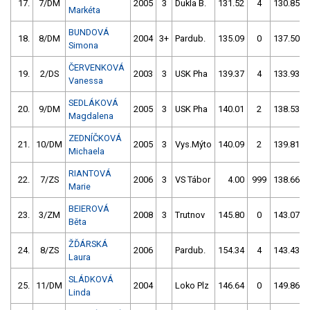
17.
7/DM
2005
3
Dukla B.
131.52
4
130.85
Markéta
BUNDOVÁ
18.
8/DM
2004
3+
Pardub.
135.09
0
137.50
Simona
ČERVENKOVÁ
19.
2/DS
2003
3
USK Pha
139.37
4
133.93
Vanessa
SEDLÁKOVÁ
20.
9/DM
2005
3
USK Pha
140.01
2
138.53
Magdalena
ZEDNÍČKOVÁ
21.
10/DM
2005
3
Vys.Mýto
140.09
2
139.81
Michaela
RIANTOVÁ
22.
7/ZS
2006
3
VS Tábor
4.00
999
138.66
Marie
BEIEROVÁ
23.
3/ZM
2008
3
Trutnov
145.80
0
143.07
Běta
ŽĎÁRSKÁ
24.
8/ZS
2006
Pardub.
154.34
4
143.43
Laura
SLÁDKOVÁ
25.
11/DM
2004
Loko Plz
146.64
0
149.86
Linda