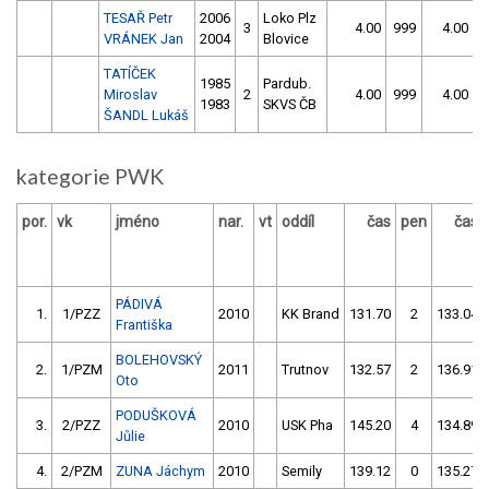
TESAŘ Petr
2006
Loko Plz
3
4.00
999
4.00
9
VRÁNEK Jan
2004
Blovice
TATÍČEK
1985
Pardub.
Miroslav
2
4.00
999
4.00
9
1983
SKVS ČB
ŠANDL Lukáš
kategorie PWK
por.
vk
jméno
nar.
vt
oddíl
čas
pen
čas
PÁDIVÁ
1.
1/PZZ
2010
KK Brand
131.70
2
133.04
Františka
BOLEHOVSKÝ
2.
1/PZM
2011
Trutnov
132.57
2
136.91
Oto
PODUŠKOVÁ
3.
2/PZZ
2010
USK Pha
145.20
4
134.89
Jůlie
4.
2/PZM
ZUNA Jáchym
2010
Semily
139.12
0
135.27