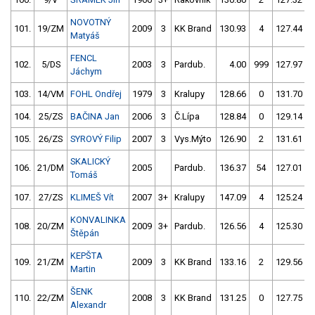
NOVOTNÝ
101.
19/ZM
2009
3
KK Brand
130.93
4
127.44
Matyáš
FENCL
102.
5/DS
2003
3
Pardub.
4.00
999
127.97
Jáchym
103.
14/VM
FOHL Ondřej
1979
3
Kralupy
128.66
0
131.70
104.
25/ZS
BAČINA Jan
2006
3
Č.Lípa
128.84
0
129.14
105.
26/ZS
SYROVÝ Filip
2007
3
Vys.Mýto
126.90
2
131.61
SKALICKÝ
106.
21/DM
2005
Pardub.
136.37
54
127.01
Tomáš
107.
27/ZS
KLIMEŠ Vít
2007
3+
Kralupy
147.09
4
125.24
KONVALINKA
108.
20/ZM
2009
3+
Pardub.
126.56
4
125.30
Štěpán
KEPŠTA
109.
21/ZM
2009
3
KK Brand
133.16
2
129.56
Martin
ŠENK
110.
22/ZM
2008
3
KK Brand
131.25
0
127.75
Alexandr