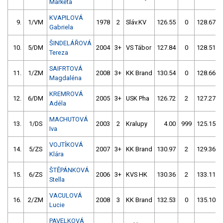
Markéta
KVAPILOVÁ
9.
1/VM
1978
2
Sláv.KV
126.55
0
128.67
Gabriela
ŠINDELÁŘOVÁ
10.
5/DM
2004
3+
VS Tábor
127.84
0
128.51
Tereza
SAIFRTOVÁ
11.
1/ZM
2008
3+
KK Brand
130.54
0
128.66
Magdaléna
KREMROVÁ
12.
6/DM
2005
3+
USK Pha
126.72
2
127.27
Adéla
MACHUTOVÁ
13.
1/DS
2003
2
Kralupy
4.00
999
125.15
Iva
VOJTÍKOVÁ
14.
5/ZS
2007
3+
KK Brand
130.97
2
129.36
Klára
ŠTĚPÁNKOVÁ
15.
6/ZS
2006
3+
KVS HK
130.36
2
133.11
Stella
VACULOVÁ
16.
2/ZM
2008
3
KK Brand
132.53
0
135.10
Lucie
PAVELKOVÁ