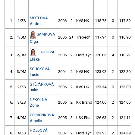
MOTLOVÁ
1.
1/ZS
2006
2
KVS HK
118.78
0
117.89
Andrea
SAMKOVÁ
2.
1/DM
2005
2+
Třebech.
117.94
0
116.90
Olga
HOJDOVÁ
3.
2/DM
2005
2
Horš.Týn
120.86
4
118.72
Eliška
SOUČKOVÁ
4.
3/DM
2004
2
KVS HK
123.92
2
122.20
Lucie
ŠTĚPÁNKOVÁ
5.
2/ZS
2006
2
KVS HK
123.34
0
123.09
Julie
NEKOLNÁ
6.
3/ZS
2006
2
KK Brand
124.06
2
124.05
Žofie
ČERVENKOVÁ
7.
4/DM
2005
3
USK Pha
126.63
2
124.11
Amélie
HOJDOVÁ
8.
4/ZS
2007
2
Horš.Týn
123.95
2
134.39