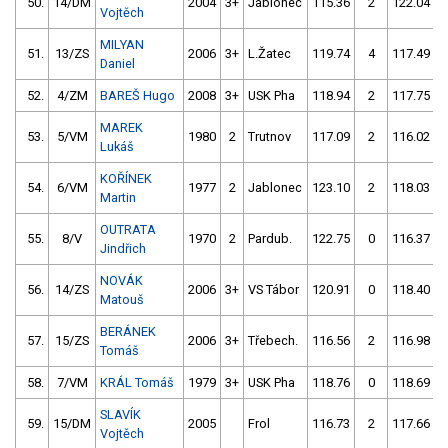
50.
14/DM
2004
3+
Jablonec
115.36
2
122.04
Vojtěch
MILYAN
51.
13/ZS
2006
3+
L.Žatec
119.74
4
117.49
Daniel
52.
4/ZM
BAREŠ Hugo
2008
3+
USK Pha
118.94
2
117.75
MAREK
53.
5/VM
1980
2
Trutnov
117.09
2
116.02
Lukáš
KOŘÍNEK
54.
6/VM
1977
2
Jablonec
123.10
2
118.03
Martin
OUTRATA
55.
8/V
1970
2
Pardub.
122.75
0
116.37
Jindřich
NOVÁK
56.
14/ZS
2006
3+
VS Tábor
120.91
0
118.40
Matouš
BERÁNEK
57.
15/ZS
2006
3+
Třebech.
116.56
2
116.98
Tomáš
58.
7/VM
KRÁL Tomáš
1979
3+
USK Pha
118.76
0
118.69
SLAVÍK
59.
15/DM
2005
Frol
116.73
2
117.66
Vojtěch