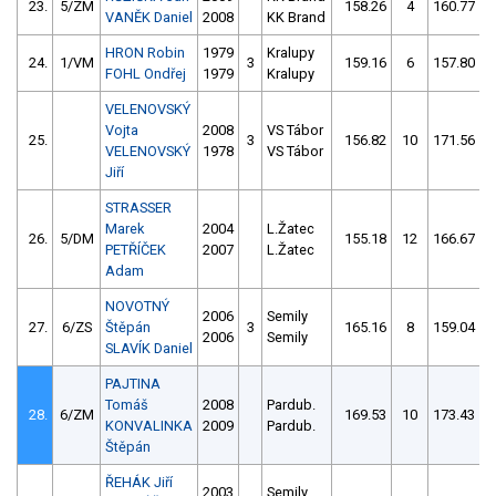
23.
5/ZM
158.26
4
160.77
VANĚK Daniel
2008
KK Brand
HRON Robin
1979
Kralupy
24.
1/VM
3
159.16
6
157.80
FOHL Ondřej
1979
Kralupy
VELENOVSKÝ
Vojta
2008
VS Tábor
25.
3
156.82
10
171.56
VELENOVSKÝ
1978
VS Tábor
Jiří
STRASSER
Marek
2004
L.Žatec
26.
5/DM
155.18
12
166.67
PETŘÍČEK
2007
L.Žatec
Adam
NOVOTNÝ
2006
Semily
27.
6/ZS
Štěpán
3
165.16
8
159.04
2006
Semily
SLAVÍK Daniel
PAJTINA
Tomáš
2008
Pardub.
28.
6/ZM
169.53
10
173.43
KONVALINKA
2009
Pardub.
Štěpán
ŘEHÁK Jiří
2003
Semily