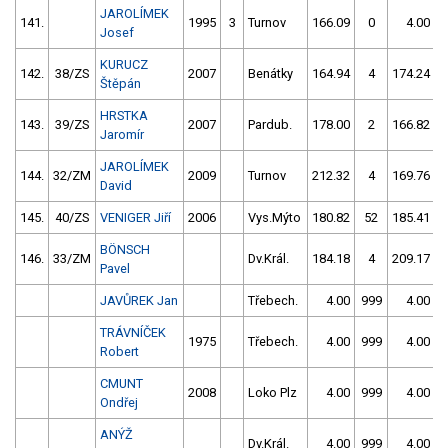
JAROLÍMEK
141.
1995
3
Turnov
166.09
0
4.00
9
Josef
KURUCZ
142.
38/ZS
2007
Benátky
164.94
4
174.24
Štěpán
HRSTKA
143.
39/ZS
2007
Pardub.
178.00
2
166.82
Jaromír
JAROLÍMEK
144.
32/ZM
2009
Turnov
212.32
4
169.76
David
145.
40/ZS
VENIGER Jiří
2006
Vys.Mýto
180.82
52
185.41
BÖNSCH
146.
33/ZM
Dv.Král.
184.18
4
209.17
Pavel
JAVŮREK Jan
Třebech.
4.00
999
4.00
9
TRÁVNÍČEK
1975
Třebech.
4.00
999
4.00
9
Robert
CMUNT
2008
Loko Plz
4.00
999
4.00
9
Ondřej
ANÝŽ
Dv.Král.
4.00
999
4.00
9