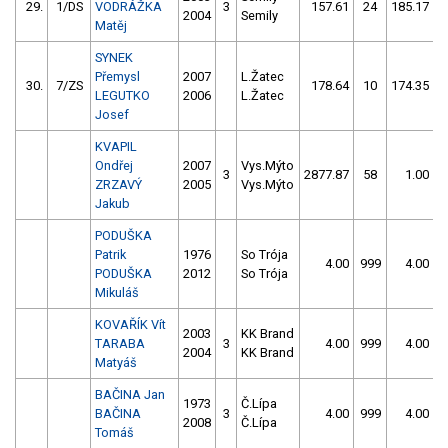
29.
1/DS
VODRÁŽKA
3
157.61
24
185.17
2004
Semily
Matěj
SYNEK
Přemysl
2007
L.Žatec
30.
7/ZS
178.64
10
174.35
LEGUTKO
2006
L.Žatec
Josef
KVAPIL
Ondřej
2007
Vys.Mýto
3
2877.87
58
1.00
9
ZRZAVÝ
2005
Vys.Mýto
Jakub
PODUŠKA
Patrik
1976
So Trója
4.00
999
4.00
9
PODUŠKA
2012
So Trója
Mikuláš
KOVAŘÍK Vít
2003
KK Brand
TARABA
3
4.00
999
4.00
9
2004
KK Brand
Matyáš
BAČINA Jan
1973
Č.Lípa
BAČINA
3
4.00
999
4.00
9
2008
Č.Lípa
Tomáš