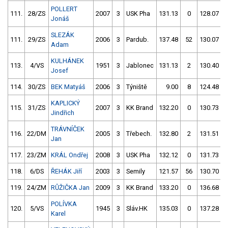
POLLERT
111.
28/ZS
2007
3
USK Pha
131.13
0
128.07
Jonáš
SLEZÁK
111.
29/ZS
2006
3
Pardub.
137.48
52
130.07
Adam
KULHÁNEK
113.
4/VS
1951
3
Jablonec
131.13
2
130.40
Josef
114.
30/ZS
BEK Matyáš
2006
3
Týniště
9.00
8
124.48
KAPLICKÝ
115.
31/ZS
2007
3
KK Brand
132.20
0
130.73
Jindřich
TRÁVNÍČEK
116.
22/DM
2005
3
Třebech.
132.80
2
131.51
Jan
117.
23/ZM
KRÁL Ondřej
2008
3
USK Pha
132.12
0
131.73
118.
6/DS
ŘEHÁK Jiří
2003
3
Semily
121.57
56
130.70
119.
24/ZM
RŮŽIČKA Jan
2009
3
KK Brand
133.20
0
136.68
POLÍVKA
120.
5/VS
1945
3
Sláv.HK
135.03
0
137.28
Karel