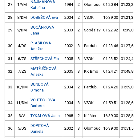
NAJMANOVÁ
27.
1/VM
1984
2
Olomouc
01:20,84
01:23,24
Kateřina
28.
8/DM
DOBEŠOVÁ Eva
2004
2
VSDK
16:39,00
01:21,38
BOČÁNKOVÁ
29.
9/DM
2003
2
Soběslav
01:22,92
16:39,00
Jana
PLÁŠILOVÁ
30.
4/DS
2002
3
Pardub.
01:23,46
01:27,60
Anežka
31.
6/ZS
STŘECHOVÁ Ela
2005
3
VSDK
01:23,52
01:24,49
MATĚJÍČKOVÁ
32.
7/ZS
2005
3
KK Brno
01:24,21
01:48,86
Anežka
BUNDOVÁ
33.
10/DM
2004
2
Pardub.
01:24,26
01:59,06
Simona
VOJTĚCHOVÁ
34.
11/DM
2004
3
VSDK
01:59,51
01:28,60
Barbora
35.
3/V
TYKALOVÁ Jana
1968
2
Klášter.
16:39,00
01:28,81
DOPITOVÁ
36.
5/DS
2002
3
Olomouc
16:39,00
01:51,56
Daniela