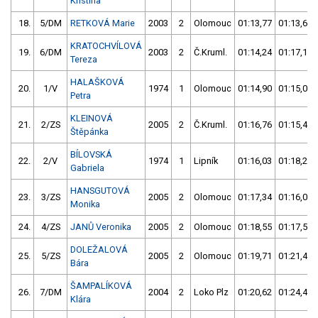
Kristina
18.
5/DM
RETKOVÁ Marie
2003
2
Olomouc
01:13,77
01:13,63
KRATOCHVÍLOVÁ
19.
6/DM
2003
2
Č.Kruml.
01:14,24
01:17,16
Tereza
HALAŠKOVÁ
20.
1/V
1974
1
Olomouc
01:14,90
01:15,04
Petra
KLEINOVÁ
21.
2/ZS
2005
2
Č.Kruml.
01:16,76
01:15,45
Štěpánka
BÍLOVSKÁ
22.
2/V
1974
1
Lipník
01:16,03
01:18,22
Gabriela
HANSGUTOVÁ
23.
3/ZS
2005
2
Olomouc
01:17,34
01:16,09
Monika
24.
4/ZS
JANŮ Veronika
2005
2
Olomouc
01:18,55
01:17,56
DOLEŽALOVÁ
25.
5/ZS
2005
2
Olomouc
01:19,71
01:21,44
Bára
ŠAMPALÍKOVÁ
26.
7/DM
2004
2
Loko Plz
01:20,62
01:24,42
Klára