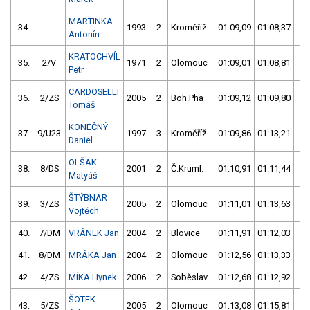
MARTINKA
34.
1993
2
Kroměříž
01:09,09
01:08,37
01
Antonín
KRATOCHVÍL
35.
2/V
1971
2
Olomouc
01:09,01
01:08,81
01
Petr
CARDOSELLI
36.
2/ZS
2005
2
Boh.Pha
01:09,12
01:09,80
01
Tomáš
KONEČNÝ
37.
9/U23
1997
3
Kroměříž
01:09,86
01:13,21
01
Daniel
OLŠÁK
38.
8/DS
2001
2
Č.Kruml.
01:10,91
01:11,44
01
Matyáš
ŠTÝBNAR
39.
3/ZS
2005
2
Olomouc
01:11,01
01:13,63
01
Vojtěch
40.
7/DM
VRÁNEK Jan
2004
2
Blovice
01:11,91
01:12,03
01
41.
8/DM
MRÁKA Jan
2004
2
Olomouc
01:12,56
01:13,33
01
42.
4/ZS
MÍKA Hynek
2006
2
Soběslav
01:12,68
01:12,92
01
ŠOTEK
43.
5/ZS
2005
2
Olomouc
01:13,08
01:15,81
01