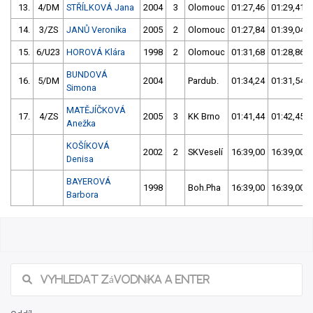
13.
4/DM
STŘÍLKOVÁ Jana
2004
3
Olomouc
01:27,46
01:29,41
14.
3/ZS
JANŮ Veronika
2005
2
Olomouc
01:27,84
01:39,04
15.
6/U23
HOROVÁ Klára
1998
2
Olomouc
01:31,68
01:28,86
BUNDOVÁ
16.
5/DM
2004
Pardub.
01:34,24
01:31,54
Simona
MATĚJÍČKOVÁ
17.
4/ZS
2005
3
KK Brno
01:41,44
01:42,45
Anežka
KOŠÍKOVÁ
2002
2
SKVeselí
16:39,00
16:39,00
Denisa
BAYEROVÁ
1998
Boh.Pha
16:39,00
16:39,00
Barbora