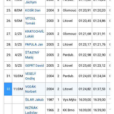
Jáchym
25.
8/DM
KOSÍK Dan
2004
3
Olomouc
01:20,91
01:20,20
01:
VITOUL
26.
9/DM
2003
3
Litovel
01:20,45
01:24,86
01:
Tomáš
KRATOCHVÍL
27.
2/ZS
2005
2
Olomouc
01:21,68
01:31,91
01:
Lukáš
28.
3/ZS
PAPULA Jan
2005
2
Litovel
01:23,17
01:21,76
01:
ŠŤASTNÝ
29.
4/ZS
2005
2
Pardub.
01:22,98
01:22,90
01:
Matěj
30.
5/ZS
GEPRT David
2005
2
Litovel
01:25,60
01:23,12
01:
VESELÝ
31.
10/DM
2004
2
Pardub.
01:24,65
01:24,04
01:
Ondřej
VODÁK
32.
11/DM
2004
2
Litovel
01:24,82
01:37,53
01:
Norbert
ŠILAR Jakub
1987
1
Vys.Mýto
16:39,00
16:39,00
16:
REŽŇÁK
1966
2
KK Brno
16:39,00
16:39,00
16:
Ladislav