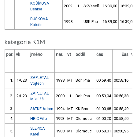
KOŠÍKOVÁ
2002
1
SKVeselí
16:39,00
16:39,00
Denisa
DUŠKOVÁ
1998
USK Pha
16:39,00
16:39,00
Kateřina
kategorie K1M
por.
vk
jméno
nar.
vt
oddíl
čas
čas
vý
ZAPLETAL
1.
1/U23
1998
MT
Boh.Pha
00:59,40
00:58,16
00
Vojtěch
ZAPLETAL
2.
2/U23
2000
1
Boh.Pha
00:59,04
00:58,38
00
Mikuláš
3.
SATKE Adam
1994
MT
KK Brno
01:00,68
00:58,49
00
4.
HRIC Filip
1993
MT
Olomouc
01:00,20
00:58,50
00
SLEPICA
5.
1988
MT
Olomouc
00:58,01
00:58,95
00
Karel