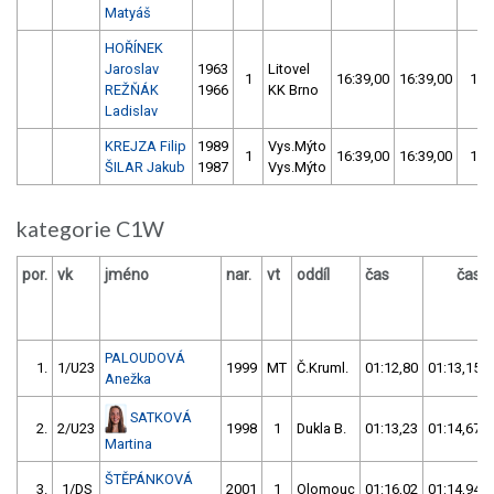
Matyáš
HOŘÍNEK
Jaroslav
1963
Litovel
1
16:39,00
16:39,00
16:
REŽŇÁK
1966
KK Brno
Ladislav
KREJZA Filip
1989
Vys.Mýto
1
16:39,00
16:39,00
16:
ŠILAR Jakub
1987
Vys.Mýto
kategorie C1W
por.
vk
jméno
nar.
vt
oddíl
čas
čas
PALOUDOVÁ
1.
1/U23
1999
MT
Č.Kruml.
01:12,80
01:13,15
Anežka
SATKOVÁ
2.
2/U23
1998
1
Dukla B.
01:13,23
01:14,67
Martina
ŠTĚPÁNKOVÁ
3.
1/DS
2001
1
Olomouc
01:16,02
01:14,94