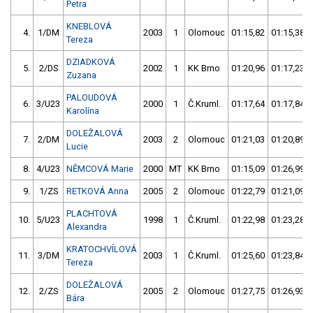
Petra
KNEBLOVÁ
4.
1/DM
2003
1
Olomouc
01:15,82
01:15,38
Tereza
DZIADKOVÁ
5.
2/DS
2002
1
KK Brno
01:20,96
01:17,23
Zuzana
PALOUDOVÁ
6.
3/U23
2000
1
Č.Kruml.
01:17,64
01:17,84
Karolína
DOLEŽALOVÁ
7.
2/DM
2003
2
Olomouc
01:21,03
01:20,89
Lucie
8.
4/U23
NĚMCOVÁ Marie
2000
MT
KK Brno
01:15,09
01:26,99
9.
1/ZS
RETKOVÁ Anna
2005
2
Olomouc
01:22,79
01:21,09
PLACHTOVÁ
10.
5/U23
1998
1
Č.Kruml.
01:22,98
01:23,28
Alexandra
KRATOCHVÍLOVÁ
11.
3/DM
2003
1
Č.Kruml.
01:25,60
01:23,84
Tereza
DOLEŽALOVÁ
12.
2/ZS
2005
2
Olomouc
01:27,75
01:26,93
Bára