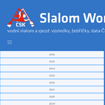
vodní slalom a sjezd: výsledky, žebříčky, data
2026
2025
2024
2023
2022
2021
2020
2019