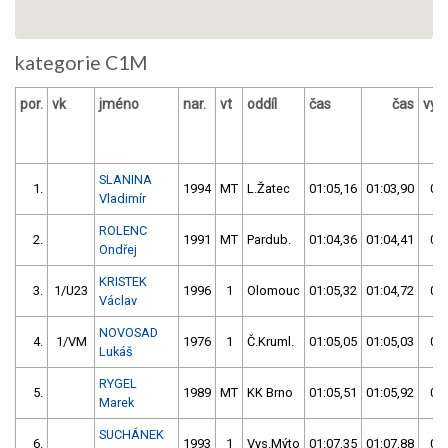
kategorie C1M
por.
vk
jméno
nar.
vt
oddíl
čas
čas
výs
SLANINA
1.
1994
MT
L.Žatec
01:05,16
01:03,90
01:
Vladimír
ROLENC
2.
1991
MT
Pardub.
01:04,36
01:04,41
01:
Ondřej
KRISTEK
3.
1/U23
1996
1
Olomouc
01:05,32
01:04,72
01:
Václav
NOVOSAD
4.
1/VM
1976
1
Č.Kruml.
01:05,05
01:05,03
01:
Lukáš
RYGEL
5.
1989
MT
KK Brno
01:05,51
01:05,92
01:
Marek
SUCHÁNEK
6.
1993
1
Vys.Mýto
01:07,35
01:07,88
01: