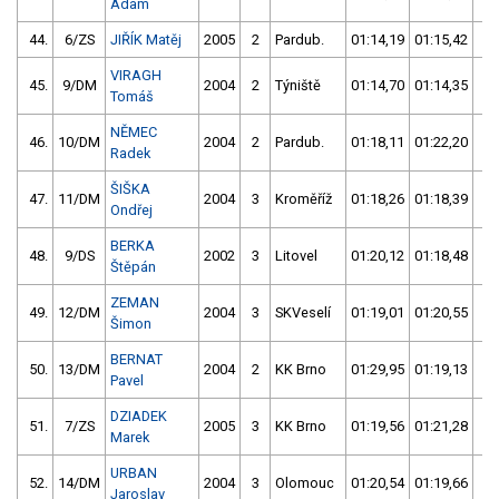
Adam
44.
6/ZS
JIŘÍK Matěj
2005
2
Pardub.
01:14,19
01:15,42
01
VIRAGH
45.
9/DM
2004
2
Týniště
01:14,70
01:14,35
01
Tomáš
NĚMEC
46.
10/DM
2004
2
Pardub.
01:18,11
01:22,20
01
Radek
ŠIŠKA
47.
11/DM
2004
3
Kroměříž
01:18,26
01:18,39
01
Ondřej
BERKA
48.
9/DS
2002
3
Litovel
01:20,12
01:18,48
01
Štěpán
ZEMAN
49.
12/DM
2004
3
SKVeselí
01:19,01
01:20,55
01
Šimon
BERNAT
50.
13/DM
2004
2
KK Brno
01:29,95
01:19,13
01
Pavel
DZIADEK
51.
7/ZS
2005
3
KK Brno
01:19,56
01:21,28
01
Marek
URBAN
52.
14/DM
2004
3
Olomouc
01:20,54
01:19,66
01
Jaroslav