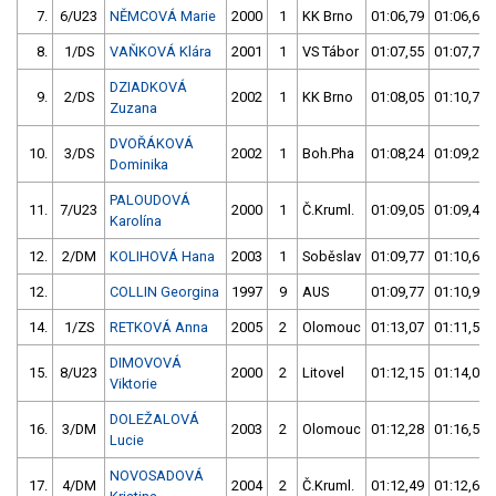
7.
6/U23
NĚMCOVÁ Marie
2000
1
KK Brno
01:06,79
01:06,69
8.
1/DS
VAŇKOVÁ Klára
2001
1
VS Tábor
01:07,55
01:07,75
DZIADKOVÁ
9.
2/DS
2002
1
KK Brno
01:08,05
01:10,75
Zuzana
DVOŘÁKOVÁ
10.
3/DS
2002
1
Boh.Pha
01:08,24
01:09,28
Dominika
PALOUDOVÁ
11.
7/U23
2000
1
Č.Kruml.
01:09,05
01:09,47
Karolína
12.
2/DM
KOLIHOVÁ Hana
2003
1
Soběslav
01:09,77
01:10,66
12.
COLLIN Georgina
1997
9
AUS
01:09,77
01:10,99
14.
1/ZS
RETKOVÁ Anna
2005
2
Olomouc
01:13,07
01:11,55
DIMOVOVÁ
15.
8/U23
2000
2
Litovel
01:12,15
01:14,03
Viktorie
DOLEŽALOVÁ
16.
3/DM
2003
2
Olomouc
01:12,28
01:16,57
Lucie
NOVOSADOVÁ
17.
4/DM
2004
2
Č.Kruml.
01:12,49
01:12,62