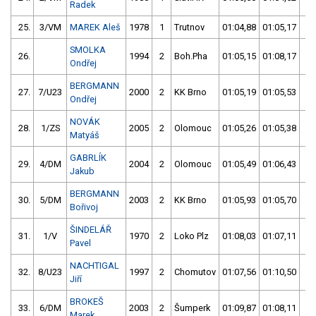
Radek
25.
3/VM
MAREK Aleš
1978
1
Trutnov
01:04,88
01:05,17
01
SMOLKA
26.
1994
2
Boh.Pha
01:05,15
01:08,17
01
Ondřej
BERGMANN
27.
7/U23
2000
2
KK Brno
01:05,19
01:05,53
01
Ondřej
NOVÁK
28.
1/ZS
2005
2
Olomouc
01:05,26
01:05,38
01
Matyáš
GABRLÍK
29.
4/DM
2004
2
Olomouc
01:05,49
01:06,43
01
Jakub
BERGMANN
30.
5/DM
2003
2
KK Brno
01:05,93
01:05,70
01
Bořivoj
ŠINDELÁŘ
31.
1/V
1970
2
Loko Plz
01:08,03
01:07,11
01
Pavel
NACHTIGAL
32.
8/U23
1997
2
Chomutov
01:07,56
01:10,50
01
Jiří
BROKEŠ
33.
6/DM
2003
2
Šumperk
01:09,87
01:08,11
01
Marek