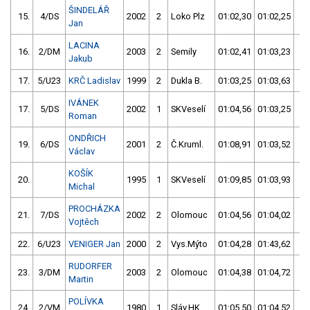
ŠINDELÁŘ
15.
4/DS
2002
2
Loko Plz
01:02,30
01:02,25
01
Jan
LACINA
16.
2/DM
2003
2
Semily
01:02,41
01:03,23
01
Jakub
17.
5/U23
KRČ Ladislav
1999
2
Dukla B.
01:03,25
01:03,63
01
IVÁNEK
17.
5/DS
2002
1
SKVeselí
01:04,56
01:03,25
01
Roman
ONDŘICH
19.
6/DS
2001
2
Č.Kruml.
01:08,91
01:03,52
01
Václav
KOŠÍK
20.
1995
1
SKVeselí
01:09,85
01:03,93
01
Michal
PROCHÁZKA
21.
7/DS
2002
2
Olomouc
01:04,56
01:04,02
01
Vojtěch
22.
6/U23
VENIGER Jan
2000
2
Vys.Mýto
01:04,28
01:43,62
01
RUDORFER
23.
3/DM
2003
2
Olomouc
01:04,38
01:04,72
01
Martin
POLÍVKA
24.
2/VM
1980
1
Sláv.HK
01:05,50
01:04,52
01