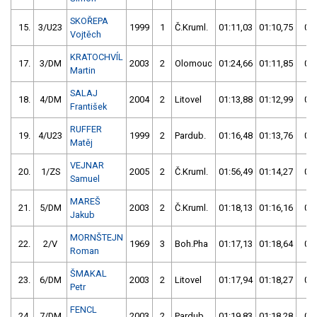
SKOŘEPA
15.
3/U23
1999
1
Č.Kruml.
01:11,03
01:10,75
01:
Vojtěch
KRATOCHVÍL
17.
3/DM
2003
2
Olomouc
01:24,66
01:11,85
01:
Martin
SALAJ
18.
4/DM
2004
2
Litovel
01:13,88
01:12,99
01:
František
RUFFER
19.
4/U23
1999
2
Pardub.
01:16,48
01:13,76
01:
Matěj
VEJNAR
20.
1/ZS
2005
2
Č.Kruml.
01:56,49
01:14,27
01:
Samuel
MAREŠ
21.
5/DM
2003
2
Č.Kruml.
01:18,13
01:16,16
01:
Jakub
MORNŠTEJN
22.
2/V
1969
3
Boh.Pha
01:17,13
01:18,64
01:
Roman
ŠMAKAL
23.
6/DM
2003
2
Litovel
01:17,94
01:18,27
01:
Petr
FENCL
24.
7/DM
2003
2
Pardub.
01:19,83
01:18,28
01: