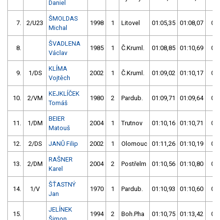
Daniel
ŠMOLDAS
7.
2/U23
1998
1
Litovel
01:05,35
01:08,07
01:
Michal
ŠVADLENA
8.
1985
1
Č.Kruml.
01:08,85
01:10,69
01:
Václav
KLÍMA
9.
1/DS
2002
1
Č.Kruml.
01:09,02
01:10,17
01:
Vojtěch
KEJKLÍČEK
10.
2/VM
1980
2
Pardub.
01:09,71
01:09,64
01:
Tomáš
BEIER
11.
1/DM
2004
1
Trutnov
01:10,16
01:10,71
01:
Matouš
12.
2/DS
JANŮ Filip
2002
1
Olomouc
01:11,26
01:10,19
01:
RAŠNER
13.
2/DM
2004
2
Postřelm
01:10,56
01:10,80
01:
Karel
ŠŤASTNÝ
14.
1/V
1970
1
Pardub.
01:10,93
01:10,60
01:
Jan
JELÍNEK
15.
1994
2
Boh.Pha
01:10,75
01:13,42
01:
Šimon