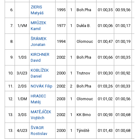
ZIERIS
6.
1995
1
Boh.Pha
01:00,35
00:59,56
00
Matyáš
MRŮZEK
7.
1/VM
1977
1
Dukla B.
01:00,06
01:00,17
01
Kamil
ŠRÁMEK
8.
1994
Olomouc
01:00,47
01:00,19
01
Jonatan
KIRCHNER
9.
1/DS
2002
1
Boh.Pha
01:00,66
01:00,35
01
David
KOBLÍŽEK
10.
3/U23
2000
1
Trutnov
01:00,30
01:00,92
01
Daniel
11.
2/DS
NOVÁK Filip
2002
2
Boh.Pha
01:03,26
01:00,33
01
HRADEC
12.
1/DM
2003
1
Olomouc
01:01,02
01:00,56
01
Matěj
MATĚJÍČEK
13.
3/DS
2002
1
KK Brno
01:00,93
01:00,68
01
Vojtěch
ŠVAGR
13.
4/U23
2000
1
Týniště
01:01,43
01:00,68
01
Rostislav