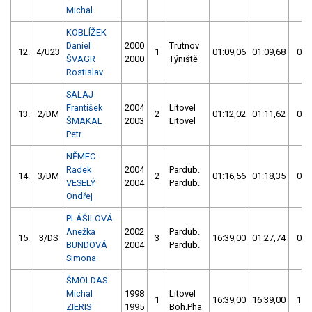
Michal
KOBLÍŽEK
Daniel
2000
Trutnov
12.
4/U23
1
01:09,06
01:09,68
01:
ŠVAGR
2000
Týniště
Rostislav
SALAJ
František
2004
Litovel
13.
2/DM
2
01:12,02
01:11,62
01:
ŠMAKAL
2003
Litovel
Petr
NĚMEC
Radek
2004
Pardub.
14.
3/DM
2
01:16,56
01:18,35
01:
VESELÝ
2004
Pardub.
Ondřej
PLÁŠILOVÁ
Anežka
2002
Pardub.
15.
3/DS
3
16:39,00
01:27,74
01:
BUNDOVÁ
2004
Pardub.
Simona
ŠMOLDAS
Michal
1998
Litovel
1
16:39,00
16:39,00
16:
ZIERIS
1995
Boh.Pha