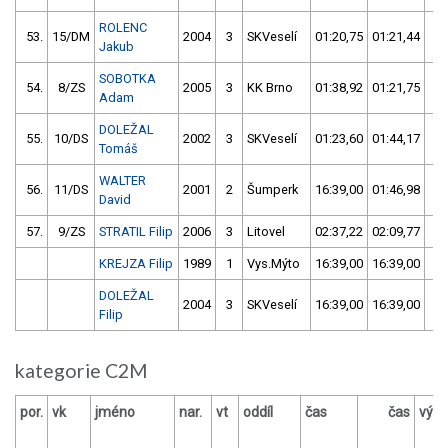
ROLENC
53.
15/DM
2004
3
SKVeselí
01:20,75
01:21,44
01
Jakub
SOBOTKA
54.
8/ZS
2005
3
KK Brno
01:38,92
01:21,75
01
Adam
DOLEŽAL
55.
10/DS
2002
3
SKVeselí
01:23,60
01:44,17
01
Tomáš
WALTER
56.
11/DS
2001
2
Šumperk
16:39,00
01:46,98
01
David
57.
9/ZS
STRATIL Filip
2006
3
Litovel
02:37,22
02:09,77
02
KREJZA Filip
1989
1
Vys.Mýto
16:39,00
16:39,00
16
DOLEŽAL
2004
3
SKVeselí
16:39,00
16:39,00
16
Filip
kategorie C2M
por.
vk
jméno
nar.
vt
oddíl
čas
čas
výsl