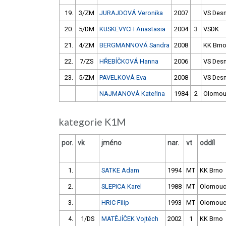
19.
3/ZM
JURAJDOVÁ Veronika
2007
VS Des
20.
5/DM
KUSKEVYCH Anastasia
2004
3
VSDK
21.
4/ZM
BERGMANNOVÁ Sandra
2008
KK Brn
22.
7/ZS
HŘEBÍČKOVÁ Hanna
2006
VS Des
23.
5/ZM
PAVELKOVÁ Eva
2008
VS Des
NAJMANOVÁ Kateřina
1984
2
Olomo
kategorie K1M
por.
vk
jméno
nar.
vt
oddíl
1.
SATKE Adam
1994
MT
KK Brno
2.
SLEPICA Karel
1988
MT
Olomou
3.
HRIC Filip
1993
MT
Olomou
4.
1/DS
MATĚJÍČEK Vojtěch
2002
1
KK Brno