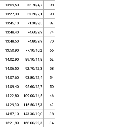
13:09,50
35.70/4,7
98
c
13:27,00
53.20/7,1
90
13:45,10
71.30/9,5
82
c
13:48,40
74.60/9,9
74
13:48,60
74.80/9,9
70
c
13:50,90
77.10/10,2
66
14:02,90
89.10/11,8
62
c
14:06,50
92.70/12,3
58
o
14:07,60
93.80/12,4
54
14:09,40
95.60/12,7
50
c
14:22,80
109.00/14,5
46
c
14:29,30
115.50/15,3
42
c
14:57,10
143.30/19,0
38
c
15:21,80
168.00/22,3
34