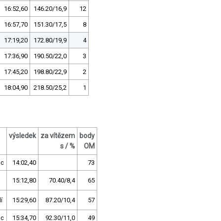
16:52,60
146.20/16,9
12
16:57,70
151.30/17,5
8
17:19,20
172.80/19,9
4
17:36,90
190.50/22,0
3
17:45,20
198.80/22,9
2
18:04,90
218.50/25,2
1
výsledek
za vítězem
body
s / %
OM
uc
14:02,40
73
o
15:12,80
70.40/8,4
65
í
15:29,60
87.20/10,4
57
uc
15:34,70
92.30/11,0
49