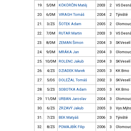
19.
5/DM
KÖKÖRČIN Matěj
2003
2
VS Desn
20.
6/DM
VIRAGH Tomáš
2004
2
Týniště
21.
3/ZS
ŠOTEK Adam
2005
2
Olomou
22.
7/DM
RUTAR Martin
2003
3
VS Desn
23.
8/DM
ZEMAN Šimon
2004
3
SKVeselí
24.
9/DM
MRÁKA Jan
2004
3
Olomou
25.
10/DM
ROLENC Jakub
2004
3
SKVeselí
26.
4/ZS
DZIADEK Marek
2005
3
KK Brno
27.
5/DS
DOLEŽAL Tomáš
2002
3
SKVeselí
28.
5/ZS
SOBOTKA Adam
2005
3
KK Brno
29.
11/DM
URBAN Jaroslav
2004
3
Olomou
30.
6/ZS
ZRZAVÝ Jakub
2005
3
Vys.Mýt
31.
7/ZS
BEK Matyáš
2006
3
Týniště
32.
8/ZS
POMAJBÍK Filip
2006
3
Olomou