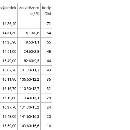
výsledek
za vítězem
body
s / %
OM
14:26,40
72
14:31,50
5.10/0,6
64
14:35,90
9.50/1,1
56
14:51,00
24.60/2,8
48
15:49,00
82.60/9,5
44
16:07,70
101.30/11,7
40
16:11,90
105.50/12,2
36
16:16,70
110.30/12,7
32
16:19,80
113.40/13,1
28
16:37,70
131.30/15,2
24
16:48,00
141.60/16,3
20
16:50,00
143.60/16,6
16