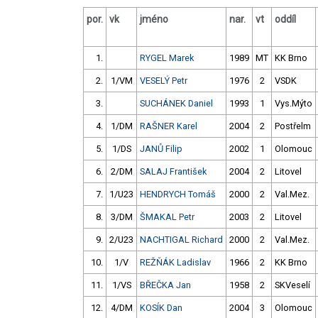
por.
vk
jméno
nar.
vt
oddíl
1.
RYGEL Marek
1989
MT
KK Brno
2.
1/VM
VESELÝ Petr
1976
2
VSDK
3.
SUCHÁNEK Daniel
1993
1
Vys.Mýto
4.
1/DM
RAŠNER Karel
2004
2
Postřelm
5.
1/DS
JANŮ Filip
2002
1
Olomouc
6.
2/DM
SALAJ František
2004
2
Litovel
7.
1/U23
HENDRYCH Tomáš
2000
2
Val.Mez.
8.
3/DM
ŠMAKAL Petr
2003
2
Litovel
9.
2/U23
NACHTIGAL Richard
2000
2
Val.Mez.
10.
1/V
REŽŇÁK Ladislav
1966
2
KK Brno
11.
1/VS
BŘEČKA Jan
1958
2
SKVeselí
12.
4/DM
KOSÍK Dan
2004
3
Olomouc