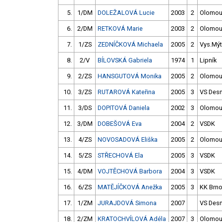
5.
1/DM
DOLEŽALOVÁ Lucie
2003
2
Olomo
6.
2/DM
RETKOVÁ Marie
2003
2
Olomo
7.
1/ZS
ZEDNÍČKOVÁ Michaela
2005
2
Vys.Mý
8.
2/V
BÍLOVSKÁ Gabriela
1974
1
Lipník
9.
2/ZS
HANSGUTOVÁ Monika
2005
2
Olomo
10.
3/ZS
RUTAROVÁ Kateřina
2005
3
VS Des
11.
3/DS
DOPITOVÁ Daniela
2002
3
Olomo
12.
3/DM
DOBEŠOVÁ Eva
2004
2
VSDK
13.
4/ZS
NOVOSADOVÁ Eliška
2005
2
Olomo
14.
5/ZS
STŘECHOVÁ Ela
2005
3
VSDK
15.
4/DM
VOJTĚCHOVÁ Barbora
2004
3
VSDK
16.
6/ZS
MATĚJÍČKOVÁ Anežka
2005
3
KK Brn
17.
1/ZM
JURAJDOVÁ Simona
2007
VS Des
18.
2/ZM
KRATOCHVÍLOVÁ Adéla
2007
3
Olomo