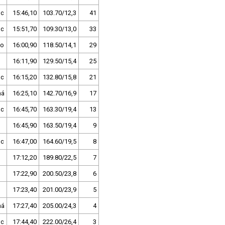
uc
15:46,10
103.70/12,3
41
uc
15:51,70
109.30/13,0
33
to
16:00,90
118.50/14,1
29
16:11,90
129.50/15,4
25
uc
16:15,20
132.80/15,8
21
ná
16:25,10
142.70/16,9
17
uc
16:45,70
163.30/19,4
13
16:45,90
163.50/19,4
9
uc
16:47,00
164.60/19,5
8
17:12,20
189.80/22,5
7
17:22,90
200.50/23,8
6
o
17:23,40
201.00/23,9
5
ná
17:27,40
205.00/24,3
4
uc
17:44,40
222.00/26,4
3