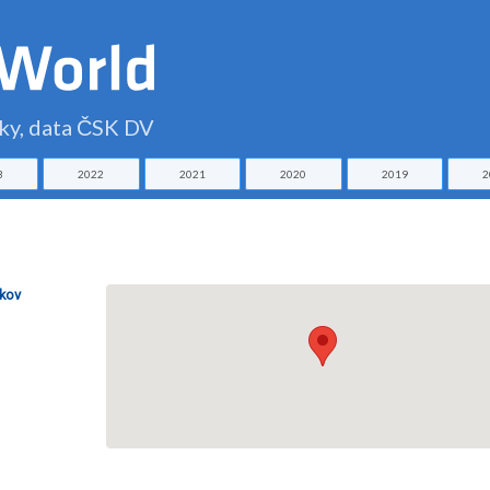
čky, data ČSK DV
3
2022
2021
2020
2019
2
íkov