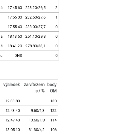
ná
17:45,60
223.20/26,5
2
17:55,00
232.60/27,6
1
o
17:55,40
233.00/27,7
0
ná
18:13,50
251.10/29,8
0
ná
18:41,20
278.80/33,1
0
uc
DNS
0
výsledek
za vítězem
body
s / %
OM
12:33,80
130
c
12:43,40
9.60/1,3
122
c
12:47,40
13.60/1,8
114
13:05,10
31.30/4,2
106