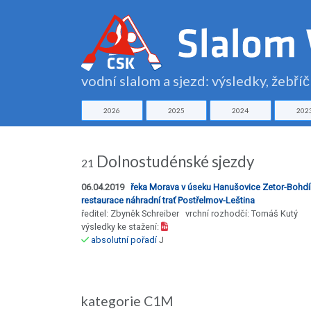
vodní slalom a sjezd: výsledky, žebří
2026
2025
2024
202
Dolnostudénské sjezdy
21
06.04.2019
řeka Morava v úseku Hanušovice Zetor-Bohd
restaurace náhradní trať Postřelmov-Leština
ředitel: Zbyněk Schreiber vrchní rozhodčí: Tomáš Kutý
výsledky ke stažení:
absolutní pořadí
J
kategorie C1M