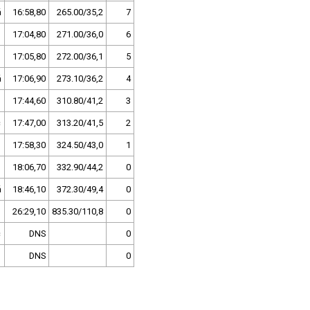
á
16:58,80
265.00/35,2
7
17:04,80
271.00/36,0
6
17:05,80
272.00/36,1
5
á
17:06,90
273.10/36,2
4
17:44,60
310.80/41,2
3
c
17:47,00
313.20/41,5
2
17:58,30
324.50/43,0
1
o
18:06,70
332.90/44,2
0
á
18:46,10
372.30/49,4
0
o
26:29,10
835.30/110,8
0
c
DNS
0
DNS
0