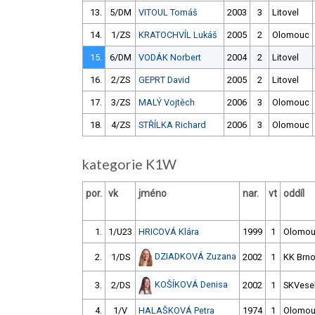
13.
5/DM
VITOUL Tomáš
2003
3
Litovel
14.
1/ZS
KRATOCHVÍL Lukáš
2005
2
Olomouc
15.
6/DM
VODÁK Norbert
2004
2
Litovel
16.
2/ZS
GEPRT David
2005
2
Litovel
17.
3/ZS
MALÝ Vojtěch
2006
3
Olomouc
18.
4/ZS
STŘÍLKA Richard
2006
3
Olomouc
kategorie K1W
por.
vk
jméno
nar.
vt
oddíl
1.
1/U23
HRICOVÁ Klára
1999
1
Olomo
DZIADKOVÁ Zuzana
2.
1/DS
2002
1
KK Brn
KOŠÍKOVÁ Denisa
3.
2/DS
2002
1
SKVesel
4.
1/V
HALAŠKOVÁ Petra
1974
1
Olomo