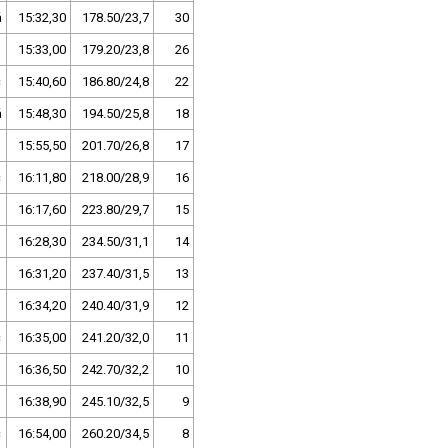
á
15:32,30
178.50/23,7
30
15:33,00
179.20/23,8
26
c
15:40,60
186.80/24,8
22
á
15:48,30
194.50/25,8
18
15:55,50
201.70/26,8
17
c
16:11,80
218.00/28,9
16
16:17,60
223.80/29,7
15
16:28,30
234.50/31,1
14
16:31,20
237.40/31,5
13
16:34,20
240.40/31,9
12
c
16:35,00
241.20/32,0
11
o
16:36,50
242.70/32,2
10
16:38,90
245.10/32,5
9
c
16:54,00
260.20/34,5
8