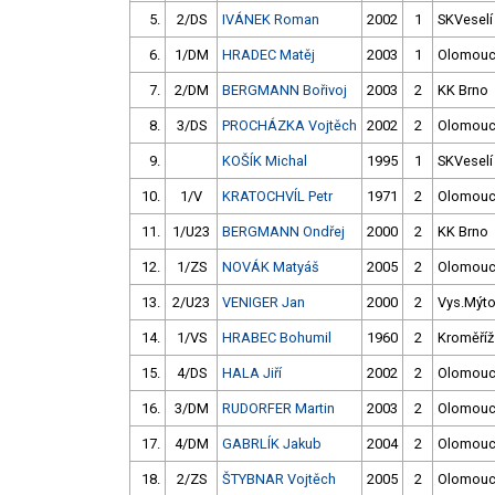
5.
2/DS
IVÁNEK Roman
2002
1
SKVeselí
6.
1/DM
HRADEC Matěj
2003
1
Olomou
7.
2/DM
BERGMANN Bořivoj
2003
2
KK Brno
8.
3/DS
PROCHÁZKA Vojtěch
2002
2
Olomou
9.
KOŠÍK Michal
1995
1
SKVeselí
10.
1/V
KRATOCHVÍL Petr
1971
2
Olomou
11.
1/U23
BERGMANN Ondřej
2000
2
KK Brno
12.
1/ZS
NOVÁK Matyáš
2005
2
Olomou
13.
2/U23
VENIGER Jan
2000
2
Vys.Mýt
14.
1/VS
HRABEC Bohumil
1960
2
Kroměříž
15.
4/DS
HALA Jiří
2002
2
Olomou
16.
3/DM
RUDORFER Martin
2003
2
Olomou
17.
4/DM
GABRLÍK Jakub
2004
2
Olomou
18.
2/ZS
ŠTYBNAR Vojtěch
2005
2
Olomou