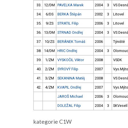
33.
12/DM
PAVELKA Marek
2004
3
VS Desn
34.
6/DS
BERKA Štěpán
2002
3
Litovel
35.
9/ZS
STRATIL Filip
2006
3
Litovel
36.
13/DM
STRNAD Ondřej
2004
3
VS Desn
37.
10/ZS
BERÁNEK Tomáš
2006
Týniště
38.
14/DM
HRIC Ondřej
2004
3
Olomou
39.
1/ZM
VYSKOČIL Viktor
2008
VSDK
40.
2/ZM
SYROVÝ Filip
2007
Vys.Mýt
41.
3/ZM
SEKANINA Matěj
2008
VS Desn
42.
4/ZM
KVAPIL Ondřej
2007
Vys.Mýt
JAROŠ Michael
2006
3
Olomou
DOLEŽAL Filip
2004
3
SKVeselí
kategorie C1W