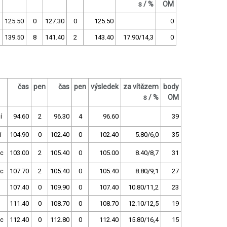
s / %
OM
125.50
0
127.30
0
125.50
0
139.50
8
141.40
2
143.40
17.90/14,3
0
čas
pen
čas
pen
výsledek
za vítězem
body
s / %
OM
í
94.60
2
96.30
4
96.60
39
i
104.90
0
102.40
0
102.40
5.80/6,0
35
c
103.00
2
105.40
0
105.00
8.40/8,7
31
c
107.70
2
105.40
0
105.40
8.80/9,1
27
107.40
0
109.90
0
107.40
10.80/11,2
23
111.40
0
108.70
0
108.70
12.10/12,5
19
c
112.40
0
112.80
0
112.40
15.80/16,4
15