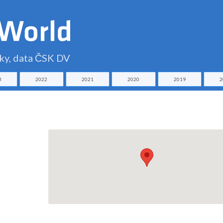
čky, data ČSK DV
3
2022
2021
2020
2019
2