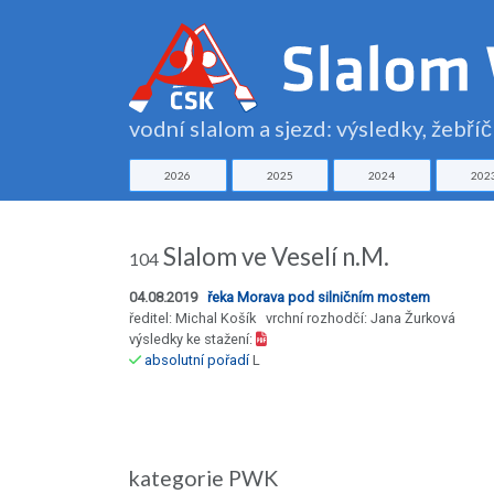
vodní slalom a sjezd: výsledky, žebří
2026
2025
2024
202
Slalom ve Veselí n.M.
104
04.08.2019
řeka Morava pod silničním mostem
ředitel: Michal Košík vrchní rozhodčí: Jana Žurková
výsledky ke stažení:
absolutní pořadí
L
kategorie PWK