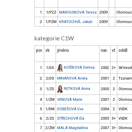
1.
1/PZZ
MAROUSKOVÁ Tereza
2009
Olomouc
2.
1/PZM
KRATOCHVÍL Jakub
2009
Olomouc
kategorie C1W
por.
vk
jméno
nar.
vt
oddíl
KOŠÍKOVÁ Denisa
1.
1/DS
2002
2+
SKVesel
2.
2/DS
MINÁROVÁ Aneta
2001
2
Tzunam
RETKOVÁ Anna
3.
1/ZS
2005
2
Olomou
4.
1/ZM
VRBOVÁ Marie
2007
2
Olomou
5.
1/DM
DOBEŠOVÁ Eva
2004
2
VSDK
6.
2/ZS
STŘECHOVÁ Ela
2005
3+
VSDK
7.
2/ZM
MALÁ Magdaléna
2007
3+
Olomou