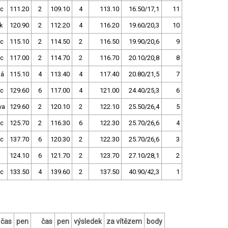
c
111.20
2
109.10
4
113.10
16.50/17,1
11
k
120.90
2
112.20
4
116.20
19.60/20,3
10
c
115.10
2
114.50
2
116.50
19.90/20,6
9
c
117.00
2
114.70
2
116.70
20.10/20,8
8
ná
115.10
4
113.40
4
117.40
20.80/21,5
7
c
129.60
6
117.00
4
121.00
24.40/25,3
6
va
129.60
2
120.10
2
122.10
25.50/26,4
5
c
125.70
2
116.30
6
122.30
25.70/26,6
4
c
137.70
6
120.30
2
122.30
25.70/26,6
3
124.10
6
121.70
2
123.70
27.10/28,1
2
c
133.50
4
139.60
2
137.50
40.90/42,3
1
čas
pen
čas
pen
výsledek
za vítězem
body