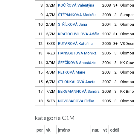
8.
3/ZM
KOČÍŘOVÁ Valentýna
2008
3+
Olomou
9.
4/ZM
ŠTĚPÁNKOVÁ Markéta
2008
3
Šumper
10.
2/DM
STŘÍLKOVÁ Jana
2004
2
Olomou
11.
5/ZM
KRATOCHVÍLOVÁ Adéla
2007
3+
Olomou
12.
3/ZS
RUTAROVÁ Kateřina
2005
3+
VS Des
13.
4/ZS
HANSGUTOVÁ Monika
2005
3
Olomou
14.
3/DM
ŠEFČÍKOVÁ Anastázie
2004
3
KK Opa
15.
4/DM
RETKOVÁ Marie
2003
2
Olomou
15.
6/ZM
STLOUKALOVÁ Aneta
2007
3
Olomou
17.
7/ZM
BERGMANNOVÁ Sandra
2008
3
KK Brno
18.
5/ZS
NOVOSADOVÁ Eliška
2005
3
Olomou
kategorie C1M
por.
vk
jméno
nar.
vt
oddíl