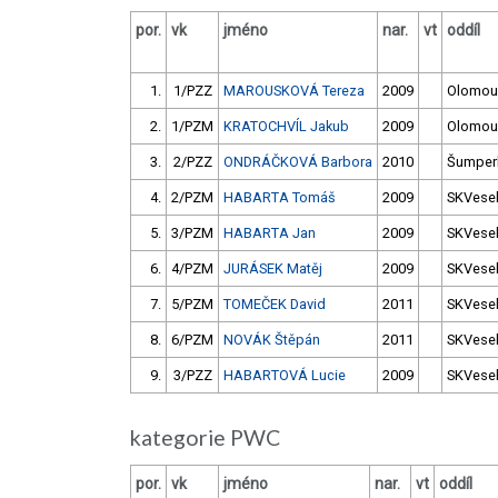
por.
vk
jméno
nar.
vt
oddíl
1.
1/PZZ
MAROUSKOVÁ Tereza
2009
Olomou
2.
1/PZM
KRATOCHVÍL Jakub
2009
Olomou
3.
2/PZZ
ONDRÁČKOVÁ Barbora
2010
Šumper
4.
2/PZM
HABARTA Tomáš
2009
SKVesel
5.
3/PZM
HABARTA Jan
2009
SKVesel
6.
4/PZM
JURÁSEK Matěj
2009
SKVesel
7.
5/PZM
TOMEČEK David
2011
SKVesel
8.
6/PZM
NOVÁK Štěpán
2011
SKVesel
9.
3/PZZ
HABARTOVÁ Lucie
2009
SKVesel
kategorie PWC
por.
vk
jméno
nar.
vt
oddíl