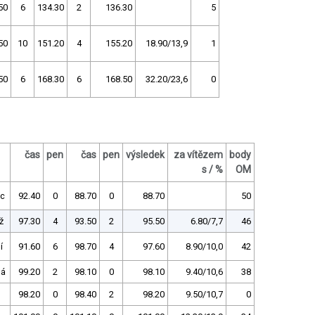
50
6
134.30
2
136.30
5
50
10
151.20
4
155.20
18.90/13,9
1
50
6
168.30
6
168.50
32.20/23,6
0
čas
pen
čas
pen
výsledek
za vítězem
body
s / %
OM
c
92.40
0
88.70
0
88.70
50
ž
97.30
4
93.50
2
95.50
6.80/7,7
46
í
91.60
6
98.70
4
97.60
8.90/10,0
42
ná
99.20
2
98.10
0
98.10
9.40/10,6
38
98.20
0
98.40
2
98.20
9.50/10,7
0