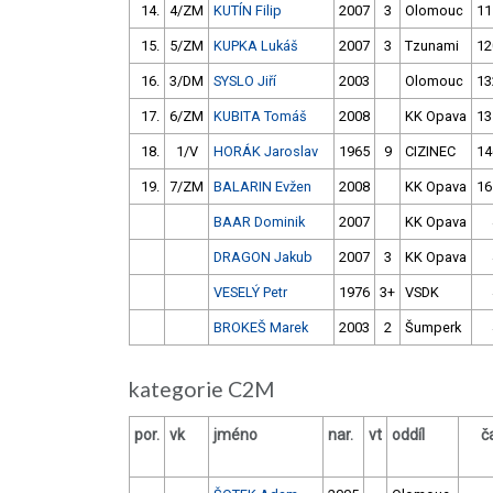
14.
4/ZM
KUTÍN Filip
2007
3
Olomouc
11
15.
5/ZM
KUPKA Lukáš
2007
3
Tzunami
12
16.
3/DM
SYSLO Jiří
2003
Olomouc
13
17.
6/ZM
KUBITA Tomáš
2008
KK Opava
13
18.
1/V
HORÁK Jaroslav
1965
9
CIZINEC
14
19.
7/ZM
BALARIN Evžen
2008
KK Opava
16
BAAR Dominik
2007
KK Opava
DRAGON Jakub
2007
3
KK Opava
VESELÝ Petr
1976
3+
VSDK
BROKEŠ Marek
2003
2
Šumperk
kategorie C2M
por.
vk
jméno
nar.
vt
oddíl
č