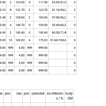
5.90
2
124.00
0
117.90
34.30/41,0
3
0.10
8
122.70
2
124.70
41.10/49,2
2
2.40
2
128.60
2
130.60
47.00/56,2
1
5.00
4
146.70
0
139.00
55.40/66,3
0
6.40
2
143.60
0
143.60
60.00/71,8
0
5.30
10
169.20
6
175.20
91.60/109,6
0
4.00
999
4.00
999
999.00
0
4.00
999
4.00
999
999.00
0
4.00
999
4.00
999
999.00
0
4.00
999
4.00
999
999.00
0
as
pen
čas
pen
výsledek
za vítězem
body
s / %
OM