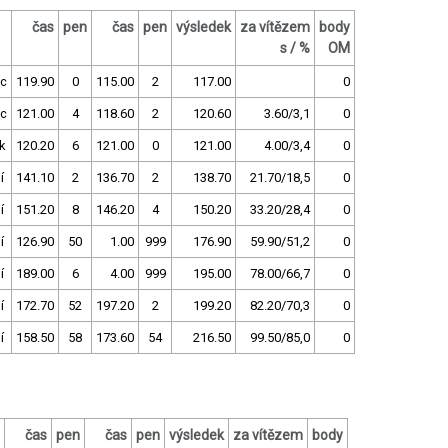
čas
pen
čas
pen
výsledek
za vítězem
body
s / %
OM
c
119.90
0
115.00
2
117.00
0
c
121.00
4
118.60
2
120.60
3.60/3,1
0
k
120.20
6
121.00
0
121.00
4.00/3,4
0
í
141.10
2
136.70
2
138.70
21.70/18,5
0
í
151.20
8
146.20
4
150.20
33.20/28,4
0
í
126.90
50
1.00
999
176.90
59.90/51,2
0
í
189.00
6
4.00
999
195.00
78.00/66,7
0
í
172.70
52
197.20
2
199.20
82.20/70,3
0
í
158.50
58
173.60
54
216.50
99.50/85,0
0
čas
pen
čas
pen
výsledek
za vítězem
body