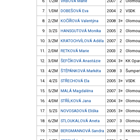
6.
1/ZM
VRBOVÁ Marie
2007
2
Olomou
7.
1/DM
DOBEŠOVÁ Eva
2004
2
VSDK
8.
2/ZM
KOČÍŘOVÁ Valentýna
2008
3+
Olomou
9.
3/ZS
HANSGUTOVÁ Monika
2005
2
Olomou
10.
3/ZM
KRATOCHVÍLOVÁ Adéla
2007
2
Olomou
11.
2/DM
RETKOVÁ Marie
2003
2
Olomou
12.
3/DM
ŠEFČÍKOVÁ Anastázie
2004
3+
KK Opa
13.
4/ZM
ŠTĚPÁNKOVÁ Markéta
2008
3
Šumper
14.
4/ZS
STŘECHOVÁ Ela
2005
3+
VSDK
15.
5/ZM
MALÁ Magdaléna
2007
3+
Olomou
16.
4/DM
STŘÍLKOVÁ Jana
2004
3+
Olomou
17.
5/ZS
NOVOSADOVÁ Eliška
2005
3+
Olomou
18.
6/ZM
STLOUKALOVÁ Aneta
2007
3
Olomou
19.
7/ZM
BERGMANNOVÁ Sandra
2008
3
KK Brno