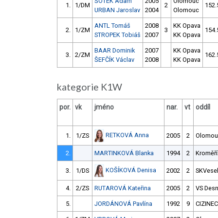
ŠOTEK Adam
2005
Olomouc
1.
1/DM
2
152.
URBAN Jaroslav
2004
Olomouc
ANTL Tomáš
2008
KK Opava
2.
1/ZM
3
154.
STROPEK Tobiáš
2007
KK Opava
BAAR Dominik
2007
KK Opava
3.
2/ZM
162.
ŠEFČÍK Václav
2008
KK Opava
kategorie K1W
por.
vk
jméno
nar.
vt
oddíl
RETKOVÁ Anna
1.
1/ZS
2005
2
Olomou
2.
MARTINKOVÁ Blanka
1994
2
Kroměří
KOŠÍKOVÁ Denisa
3.
1/DS
2002
2
SKVesel
4.
2/ZS
RUTAROVÁ Kateřina
2005
2
VS Des
5.
JORDÁNOVÁ Pavlína
1992
9
CIZINEC