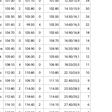
c
101.00
0
101.10
0
101.00
12.30/13,9
34
105.90
2
102.80
0
102.80
14.10/15,9
30
c
103.50
50
103.00
0
103.00
14.30/16,1
26
c
101.60
2
99.30
4
103.30
14.60/16,5
22
c
104.70
0
103.60
0
103.60
14.90/16,8
18
c
104.70
0
102.80
2
104.70
16.00/18,0
14
va
105.40
0
104.90
0
104.90
16.20/18,3
13
k
105.60
0
106.00
2
105.60
16.90/19,1
12
108.10
4
106.90
0
106.90
18.20/20,5
11
c
112.00
2
110.80
0
110.80
22.10/24,9
10
c
109.10
2
109.70
2
111.10
22.40/25,3
9
c
113.80
2
114.00
0
114.00
25.30/28,5
8
c
112.60
2
118.60
0
114.60
25.90/29,2
7
116.10
0
116.40
2
116.10
27.40/30,9
6