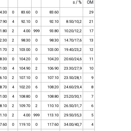
s / %
OM
4.30
0
83.60
0
83.60
29
7.90
4
92.10
0
92.10
8.50/10,2
21
1.80
2
4.00
999
93.80
10.20/12,2
17
2.30
2
98.30
0
98.30
14.70/17,6
13
1.70
2
103.00
0
103.00
19.40/23,2
12
8.30
0
104.20
0
104.20
20.60/24,6
11
1.00
4
104.90
2
106.90
23.30/27,9
10
6.10
2
107.10
0
107.10
23.50/28,1
9
8.70
4
102.20
6
108.20
24.60/29,4
8
1.00
4
108.80
0
108.80
25.20/30,1
7
8.10
2
109.70
2
110.10
26.50/31,7
6
1.10
2
4.00
999
113.10
29.50/35,3
5
7.60
0
119.10
0
117.60
34.00/40,7
4