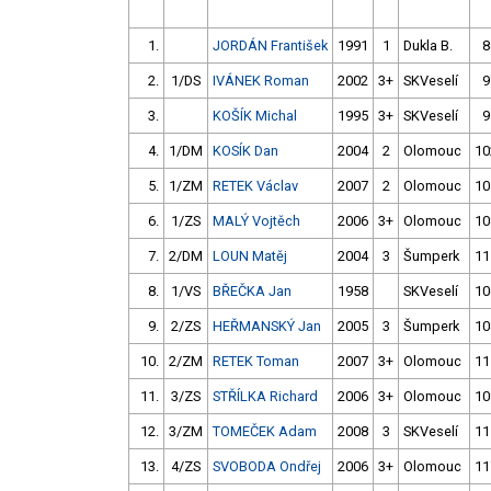
1.
JORDÁN František
1991
1
Dukla B.
8
2.
1/DS
IVÁNEK Roman
2002
3+
SKVeselí
9
3.
KOŠÍK Michal
1995
3+
SKVeselí
9
4.
1/DM
KOSÍK Dan
2004
2
Olomouc
10
5.
1/ZM
RETEK Václav
2007
2
Olomouc
10
6.
1/ZS
MALÝ Vojtěch
2006
3+
Olomouc
10
7.
2/DM
LOUN Matěj
2004
3
Šumperk
11
8.
1/VS
BŘEČKA Jan
1958
SKVeselí
10
9.
2/ZS
HEŘMANSKÝ Jan
2005
3
Šumperk
10
10.
2/ZM
RETEK Toman
2007
3+
Olomouc
11
11.
3/ZS
STŘÍLKA Richard
2006
3+
Olomouc
10
12.
3/ZM
TOMEČEK Adam
2008
3
SKVeselí
11
13.
4/ZS
SVOBODA Ondřej
2006
3+
Olomouc
11