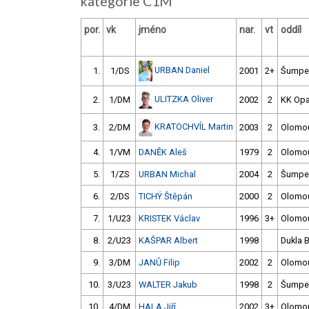
kategorie C1M
por.
vk
jméno
nar.
vt
oddíl
URBAN Daniel
1.
1/DS
2001
2+
Šumpe
ULITZKA Oliver
2.
1/DM
2002
2
KK Op
KRATOCHVÍL Martin
3.
2/DM
2003
2
Olomo
4.
1/VM
DANĚK Aleš
1979
2
Olomo
5.
1/ZS
URBAN Michal
2004
2
Šumpe
6.
2/DS
TICHÝ Štěpán
2000
2
Olomo
7.
1/U23
KRISTEK Václav
1996
3+
Olomo
8.
2/U23
KAŠPAR Albert
1998
Dukla B
9.
3/DM
JANŮ Filip
2002
2
Olomo
10.
3/U23
WALTER Jakub
1998
2
Šumpe
10.
4/DM
HALA Jiří
2002
3+
Olomo