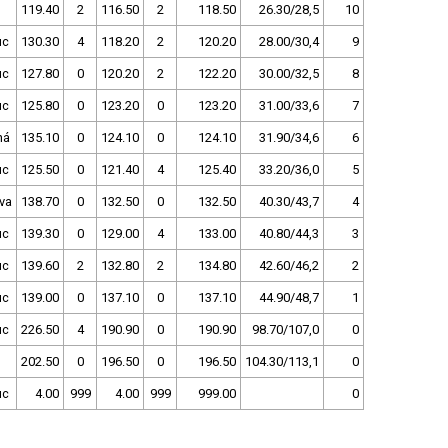
119.40
2
116.50
2
118.50
26.30/28,5
10
uc
130.30
4
118.20
2
120.20
28.00/30,4
9
uc
127.80
0
120.20
2
122.20
30.00/32,5
8
uc
125.80
0
123.20
0
123.20
31.00/33,6
7
ná
135.10
0
124.10
0
124.10
31.90/34,6
6
uc
125.50
0
121.40
4
125.40
33.20/36,0
5
va
138.70
0
132.50
0
132.50
40.30/43,7
4
uc
139.30
0
129.00
4
133.00
40.80/44,3
3
uc
139.60
2
132.80
2
134.80
42.60/46,2
2
uc
139.00
0
137.10
0
137.10
44.90/48,7
1
uc
226.50
4
190.90
0
190.90
98.70/107,0
0
202.50
0
196.50
0
196.50
104.30/113,1
0
uc
4.00
999
4.00
999
999.00
0