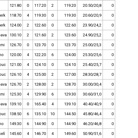
121.80
0
117.20
2
119.20
20.50/20,8
0
erk
118.70
4
119.30
0
119.30
20.60/20,9
0
erk
124.00
2
122.60
0
122.60
23.90/24,2
0
pava
130.10
2
121.60
2
123.60
24.90/25,2
0
ami
126.70
0
123.70
0
123.70
25.00/25,3
0
no
120.00
4
122.20
6
124.00
25.30/25,6
0
ouc
121.00
4
124.10
0
124.10
25.40/25,7
0
ouc
126.10
4
125.00
2
127.00
28.30/28,7
0
pava
126.70
2
128.00
2
128.70
30.00/30,4
0
ami
125.30
4
129.90
6
129.30
30.60/31,0
0
pava
139.10
0
165.40
4
139.10
40.40/40,9
0
ouc
138.50
6
135.10
10
144.50
45.80/46,4
0
no
149.30
6
144.90
0
144.90
46.20/46,8
0
elí
145.60
4
146.70
4
149.60
50.90/51,6
0