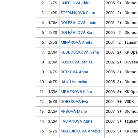
2.
1/ZS
KNEBLOVÁ Klára
2005
2+
Olomo
3.
1/DS
ŠTĚPÁNKOVÁ Petra
2001
2+
Olomo
4.
1/DM
DOLEŽALOVÁ Lucie
2003
2+
Olomo
5.
2/ZS
DOLEŽALOVÁ Bára
2005
2
Olomo
6.
2/DS
MINÁROVÁ Aneta
2001
2
Tzunam
7.
2/DM
KLOBOUČKOVÁ Ivana
2003
2+
KK Opa
8.
3/DM
KOŠÍKOVÁ Denisa
2002
2+
SKVesel
9.
3/ZS
RETKOVÁ Anna
2005
3+
Olomo
10.
4/ZS
JANŮ Veronika
2005
3+
Olomo
11.
1/ZM
MRÁZKOVÁ Klára
2006
3+
KK Opa
12.
5/ZS
DOBEŠOVÁ Eva
2004
3+
VSDK
13.
2/ZM
VRBOVÁ Marie
2007
3+
Olomo
14.
3/ZM
FABIANOVÁ Anna
2007
3+
Tzunam
15.
6/ZS
MATĚJÍČKOVÁ Anežka
2005
3+
KK Brn