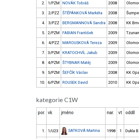
2.
1/PZM
NOVÁK Tobiáš
2008
Olomo
3.
2/PZZ
ŠTĚPÁNKOVÁ Markéta
2008
Šumpe
4.
3/PZZ
BERGMANNOVÁ Sandra
2008
KK Brn
5.
2/PZM
FABIAN František
2009
Tzuna
6.
4/PZZ
MAROUSKOVÁ Tereza
2009
Olomo
7.
3/PZM
KRATOCHVÍL Jakub
2009
Olomo
8.
4/PZM
ŠTYBNAR Matěj
2009
Olomo
9.
5/PZM
ŠEFČÍK Václav
2008
KK Op
10.
6/PZM
ROUSEK David
2010
KK Op
kategorie C1W
por.
vk
jméno
nar.
vt
oddíl
SATKOVÁ Martina
1.
1/U23
1998
1
Dukla B