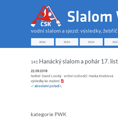
vodní slalom a sjezd: výsledky, žebří
2026
2025
2024
202
Hanácký slalom a pohár 17. li
141
22.09.2018
ředitel: David Lisický vrchní rozhodčí: Hanka Kneblová
výsledky ke stažení:
absolutní pořadí
L
kategorie PWK