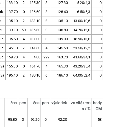
uc
133.10
2
125.30
2
127.30
5.20/4,3
0
rk
137.70
0
126.60
2
128.60
6.50/5,3
0
o
135.10
2
133.10
2
135.10
13.00/10,6
0
mi
139.10
50
136.80
0
136.80
14.70/12,0
0
uc
135.60
4
131.00
8
139.00
16.90/13,8
0
uc
146.30
2
141.60
4
145.60
23.50/19,2
0
uc
159.70
4
4.00
999
163.70
41.60/34,1
0
ava
165.30
0
161.70
4
165.30
43.20/35,4
0
ava
196.10
2
180.10
6
186.10
64.00/52,4
0
čas
pen
čas
pen
výsledek
za vítězem
body
s / %
OM
.
95.80
0
92.20
0
92.20
53