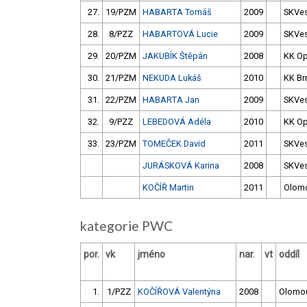
27.
19/PZM
HABARTA Tomáš
2009
SKVes
28.
8/PZZ
HABARTOVÁ Lucie
2009
SKVes
29.
20/PZM
JAKUBÍK Štěpán
2008
KK O
30.
21/PZM
NEKUDA Lukáš
2010
KK Br
31.
22/PZM
HABARTA Jan
2009
SKVes
32.
9/PZZ
LEBEDOVÁ Adéla
2010
KK O
33.
23/PZM
TOMEČEK David
2011
SKVes
JURÁSKOVÁ Karina
2008
SKVes
KOČÍŘ Martin
2011
Olom
kategorie PWC
por.
vk
jméno
nar.
vt
oddíl
1.
1/PZZ
KOČÍŘOVÁ Valentýna
2008
Olomo