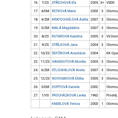
16.
7/ZS
STŘECHOVÁ Ela
2005
3+
VSDK
17.
4/DM
RETKOVÁ Marie
2003
3
Olomo
18.
4/ZM
KRATOCHVÍLOVÁ Adéla
2007
3
Olomo
19.
5/ZM
MALÁ Magdaléna
2007
3
Olomo
20.
8/ZS
RUTAROVÁ Kateřina
2005
3
VS Des
21.
9/ZS
STŘÍLKOVÁ Jana
2004
3
Olomo
22.
10/ZS
ŠEFČÍKOVÁ Anastázie
2004
KK Opa
23.
11/ZS
HANSGUTOVÁ Monika
2005
3
Olomo
24.
6/ZM
STLOUKALOVÁ Aneta
2007
3
Olomo
25.
12/ZS
NOVOSADOVÁ Eliška
2005
3
Olomo
26.
5/DM
DOPITOVÁ Daniela
2002
Olomo
27.
1/VS
PROCHÁZKOVÁ Lenka
1962
Prostěj.
KNEBLOVÁ Tereza
2003
1
Olomo