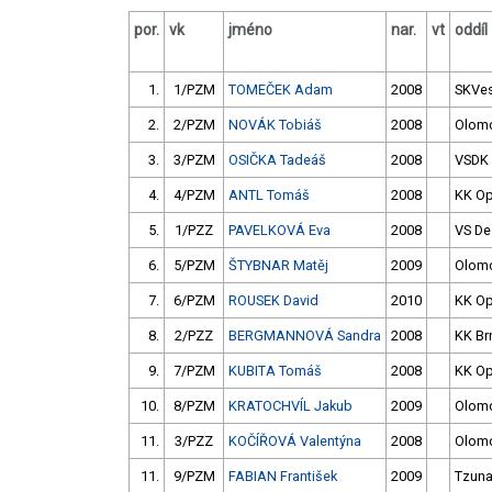
por.
vk
jméno
nar.
vt
oddíl
1.
1/PZM
TOMEČEK Adam
2008
SKVes
2.
2/PZM
NOVÁK Tobiáš
2008
Olom
3.
3/PZM
OSIČKA Tadeáš
2008
VSDK
4.
4/PZM
ANTL Tomáš
2008
KK O
5.
1/PZZ
PAVELKOVÁ Eva
2008
VS De
6.
5/PZM
ŠTYBNAR Matěj
2009
Olom
7.
6/PZM
ROUSEK David
2010
KK O
8.
2/PZZ
BERGMANNOVÁ Sandra
2008
KK Br
9.
7/PZM
KUBITA Tomáš
2008
KK O
10.
8/PZM
KRATOCHVÍL Jakub
2009
Olom
11.
3/PZZ
KOČÍŘOVÁ Valentýna
2008
Olom
11.
9/PZM
FABIAN František
2009
Tzun