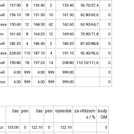
elí
157.90
8
153.40
2
155.40
56.70/57,4
0
elí
156.10
18
151.50
10
161.50
62.80/63,6
0
pava
150.60
12
168.50
62
162.60
63.90/64,7
0
no
161.60
8
164.20
12
169.60
70.90/71,8
0
elí
182.30
4
186.40
2
186.30
87.60/88,8
0
pava
228.60
110
187.10
4
191.10
92.40/93,6
0
elí
190.80
18
197.20
14
208.80
110.10/111,6
0
elí
4.00
999
4.00
999
999.00
0
ouc
4.00
999
4.00
999
999.00
0
čas
pen
čas
pen
výsledek
za vítězem
body
s / %
OM
uc
135.00
0
122.10
0
122.10
0