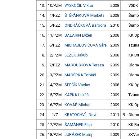
13.
10/PZM
VYSKOČIL Viktor
2008
VSDK
14.
4/PZZ
ŠTĚPÁNKOVÁ Markéta
2008
Šump
15.
5/PZZ
ONDRÁČKOVÁ Barbora
2010
Šump
16.
11/PZM
BALARIN Evžen
2008
KK O
17.
6/PZZ
MICHAJLOVIČOVÁ Sára
2009
Tzun
18.
12/PZM
JEŽEK Jakub
2008
KK Br
19.
7/PZZ
MAROUSKOVÁ Tereza
2009
Olom
20.
13/PZM
MADĚRKA Tobiáš
2009
Olom
21.
14/PZM
ŠEFČÍK Václav
2008
KK O
22.
15/PZM
KÁPKA Lukáš
2009
Tzun
23.
16/PZM
KOVÁŘ Michal
2009
KK O
24.
1/Z
KRATOCHVÍL Devi
2011
9
Olom
25.
17/PZM
ŠAMÁNEK Filip
2010
KK Br
26.
18/PZM
JURÁSEK Matěj
2009
SKVes