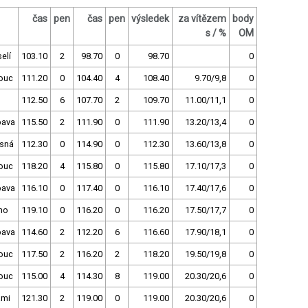
čas
pen
čas
pen
výsledek
za vítězem
body
s / %
OM
elí
103.10
2
98.70
0
98.70
0
ouc
111.20
0
104.40
4
108.40
9.70/9,8
0
112.50
6
107.70
2
109.70
11.00/11,1
0
pava
115.50
2
111.90
0
111.90
13.20/13,4
0
sná
112.30
0
114.90
0
112.30
13.60/13,8
0
ouc
118.20
4
115.80
0
115.80
17.10/17,3
0
pava
116.10
0
117.40
0
116.10
17.40/17,6
0
no
119.10
0
116.20
0
116.20
17.50/17,7
0
pava
114.60
2
112.20
6
116.60
17.90/18,1
0
ouc
117.50
2
116.20
2
118.20
19.50/19,8
0
ouc
115.00
4
114.30
8
119.00
20.30/20,6
0
ami
121.30
2
119.00
0
119.00
20.30/20,6
0