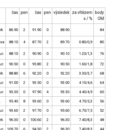
čas
pen
čas
pen
výsledek
za vítězem
body
s / %
OM
rk
86.90
2
91.90
0
88.90
84
ava
88.10
4
87.70
2
89.70
0.80/0,9
80
uc
88.10
2
90.90
0
90.10
1.20/1,3
76
uc
90.50
0
95.80
2
90.50
1.60/1,8
72
rk
88.80
6
92.20
0
92.20
3.30/3,7
68
uc
91.00
2
93.50
0
93.00
4.10/4,6
64
uc
93.30
0
97.90
4
93.30
4.40/4,9
60
.
95.40
8
93.60
0
93.60
4.70/5,3
56
uc
93.60
2
97.70
0
95.60
6.70/7,5
52
rk
96.30
0
100.60
2
96.30
7.40/8,3
48
uc
109.70
6
94.30
2
96.30
7.40/8,3
44