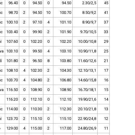
uc
96.40
0
94.50
0
94.50
2.30/2,5
45
uc
98.70
2
94.50
10
100.70
8.50/9,2
41
uc
100.10
2
97.10
4
101.10
8.90/9,7
37
uc
103.40
0
99.90
2
101.90
9.70/10,5
33
i
107.60
0
102.20
0
102.20
10.00/10,8
29
va
103.10
0
99.50
4
103.10
10.90/11,8
25
í
101.80
2
96.50
8
103.80
11.60/12,6
21
uc
108.10
4
102.30
2
104.30
12.10/13,1
17
uc
103.70
4
104.80
2
106.80
14.60/15,8
16
va
116.50
0
108.90
0
108.90
16.70/18,1
15
116.20
0
112.10
0
112.10
19.90/21,6
14
uc
114.00
0
110.30
2
112.30
20.10/21,8
13
i
123.70
2
115.10
0
115.10
22.90/24,8
12
o
129.00
4
115.00
2
117.00
24.80/26,9
11