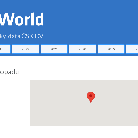
čky, data ČSK DV
3
2022
2021
2020
2019
2
stopadu