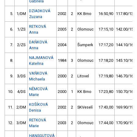
Gabriela
DZIADKOVÁ
5.
1/DM
2002
2
KK Brno
16:50,90
117.80/13,2
Zuzana
RETKOVÁ
6.
1/ZS
2005
2
Olomouc
17:15,10
142.00/15,9
Anna
DAŇKOVÁ
7.
2/ZS
2004
Šumperk
17:17,20
144.10/16,1
Anna
NAJMANOVÁ
8.
1984
3
Olomouc
17:18,20
145.10/16,2
Kateřina
VAŇKOVÁ
9.
3/DS
2000
2
Litovel
17:19,80
146.70/16,4
Michaela
NĚMCOVÁ
10.
4/DS
2000
1
KK Brno
17:23,80
150.70/16,9
Marie
KOŠÍKOVÁ
11.
2/DM
2002
2
SKVeselí
17:43,00
169.90/19,0
Denisa
RETKOVÁ
12.
3/DM
2003
2
Olomouc
17:44,00
170.90/19,1
Marie
HANSGUTOVÁ