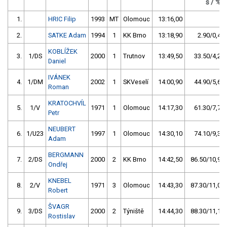
s / %
1.
HRIC Filip
1993
MT
Olomouc
13:16,00
2.
SATKE Adam
1994
1
KK Brno
13:18,90
2.90/0,4
KOBLÍŽEK
3.
1/DS
2000
1
Trutnov
13:49,50
33.50/4,2
Daniel
IVÁNEK
4.
1/DM
2002
1
SKVeselí
14:00,90
44.90/5,6
Roman
KRATOCHVÍL
5.
1/V
1971
1
Olomouc
14:17,30
61.30/7,7
Petr
NEUBERT
6.
1/U23
1997
1
Olomouc
14:30,10
74.10/9,3
Adam
BERGMANN
7.
2/DS
2000
2
KK Brno
14:42,50
86.50/10,9
Ondřej
KNEBEL
8.
2/V
1971
3
Olomouc
14:43,30
87.30/11,0
Robert
ŠVAGR
9.
3/DS
2000
2
Týniště
14:44,30
88.30/11,1
Rostislav