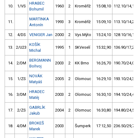
HRABEC
10.
1/VS
1960
2
Kroměříž
15:08,10
112.10/14,1
Bohumil
MARTINKA
11.
1993
3
Kroměříž
15:09,10
113.10/14,2
Antonín
12.
4/DS
VENIGER Jan
2000
2
Vys.Mýto
15:24,10
128.10/16,1
KOŠÍK
13.
2/U23
1995
1
SKVeselí
15:32,90
136.90/17,2
Michal
BERGMANN
14.
2/DM
2003
2
KK Brno
16:26,70
190.70/24,0
Bořivoj
NOVÁK
15.
1/ZS
2005
2
Olomouc
16:29,10
193.10/24,3
Matyáš
HRADEC
16.
3/DM
2003
2
Olomouc
16:30,10
194.10/24,4
Matěj
GABRLÍK
17.
2/ZS
2004
2
Olomouc
16:30,80
194.80/24,5
Jakub
BROKEŠ
18.
4/DM
2003
Šumperk
17:12,50
236.50/29,7
Marek