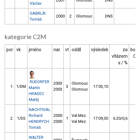
2007
Olomouc
DNS
Václav
GABRLÍK
2000
2
Olomouc
DNS
Tomáš
kategorie C2M
por.
vk
jméno
nar.
vt
oddíl
výsledek
za
body
vítězem
OM
s / %
RUDORFER
2003
Olomouc
1.
1/DM
3
17:03,10
9
Martin
2003
Olomouc
HRADEC
Matěj
NACHTIGAL
Richard
2000
Val.Mez.
2.
1/DS
1
17:09,30
6.20/0,6
1
HENDRYCH
2000
Val.Mez.
Tomáš
WALTER