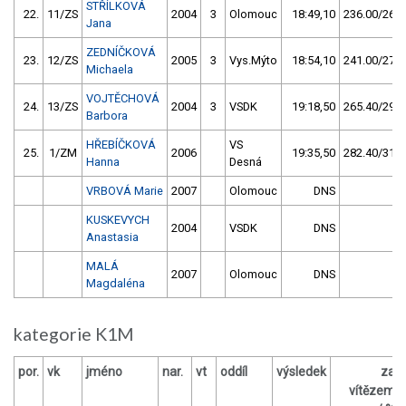
STŘÍLKOVÁ
22.
11/ZS
2004
3
Olomouc
18:49,10
236.00/26,4
Jana
ZEDNÍČKOVÁ
23.
12/ZS
2005
3
Vys.Mýto
18:54,10
241.00/27,0
Michaela
VOJTĚCHOVÁ
24.
13/ZS
2004
3
VSDK
19:18,50
265.40/29,7
Barbora
HŘEBÍČKOVÁ
VS
25.
1/ZM
2006
19:35,50
282.40/31,6
Hanna
Desná
VRBOVÁ Marie
2007
Olomouc
DNS
KUSKEVYCH
2004
VSDK
DNS
Anastasia
MALÁ
2007
Olomouc
DNS
Magdaléna
kategorie K1M
por.
vk
jméno
nar.
vt
oddíl
výsledek
za
vítězem