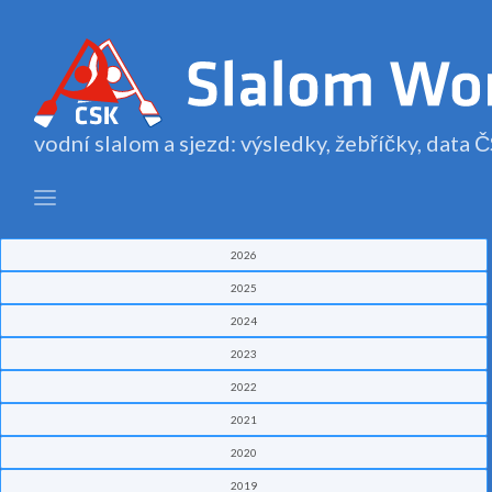
vodní slalom a sjezd: výsledky, žebříčky, data
2026
2025
2024
2023
2022
2021
2020
2019