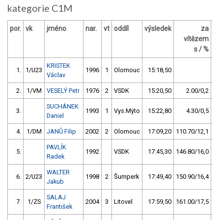
kategorie C1M
por.
vk
jméno
nar.
vt
oddíl
výsledek
za
b
vítězem
s / %
KRISTEK
1.
1/U23
1996
1
Olomouc
15:18,50
Václav
2.
1/VM
VESELÝ Petr
1976
2
VSDK
15:20,50
2.00/0,2
SUCHÁNEK
3.
1993
1
Vys.Mýto
15:22,80
4.30/0,5
Daniel
4.
1/DM
JANŮ Filip
2002
2
Olomouc
17:09,20
110.70/12,1
PAVLÍK
5.
1992
VSDK
17:45,30
146.80/16,0
Radek
WALTER
6.
2/U23
1998
2
Šumperk
17:49,40
150.90/16,4
Jakub
SALAJ
7.
1/ZS
2004
3
Litovel
17:59,50
161.00/17,5
František