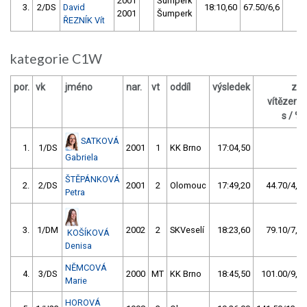
2001
Šumperk
3.
2/DS
David
18:10,60
67.50/6,6
0
2001
Šumperk
ŘEZNÍK Vít
kategorie C1W
por.
vk
jméno
nar.
vt
oddíl
výsledek
za
vítězem
s / %
SATKOVÁ
1.
1/DS
2001
1
KK Brno
17:04,50
Gabriela
ŠTĚPÁNKOVÁ
2.
2/DS
2001
2
Olomouc
17:49,20
44.70/4,4
Petra
3.
1/DM
2002
2
SKVeselí
18:23,60
79.10/7,7
KOŠÍKOVÁ
Denisa
NĚMCOVÁ
4.
3/DS
2000
MT
KK Brno
18:45,50
101.00/9,9
Marie
HOROVÁ