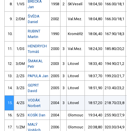
BŘEČKA
8.
1/VS
1958
2
SKVeselí
18:04,50
166.00/18,1
Jan
ŠVÉDA
9.
2/DM
2002
Val.Mez.
18:04,80
166.30/18,1
Daniel
RUBINT
10.
1990
Kroměříž
18:06,40
167.90/18,3
Martin
HENDRYCH
11.
1/DS
2000
3
Val.Mez.
18:24,30
185.80/20,2
Tomáš
ŠMAKAL
12.
3/DM
2003
3
Litovel
18:33,40
194.90/21,2
Petr
13.
2/ZS
PAPULA Jan
2005
3
Litovel
18:37,70
199.20/21,7
GEPRT
14.
3/ZS
2005
3
Litovel
18:51,90
213.40/23,2
David
VODÁK
15.
4/ZS
2004
3
Litovel
18:57,20
218.70/23,8
Norbert
16.
5/ZS
KOSÍK Dan
2004
Olomouc
19:34,40
255.90/27,9
MALÝ
17.
1/ZM
2006
Olomouc
20:38,80
320.30/34,9
Vojtěch