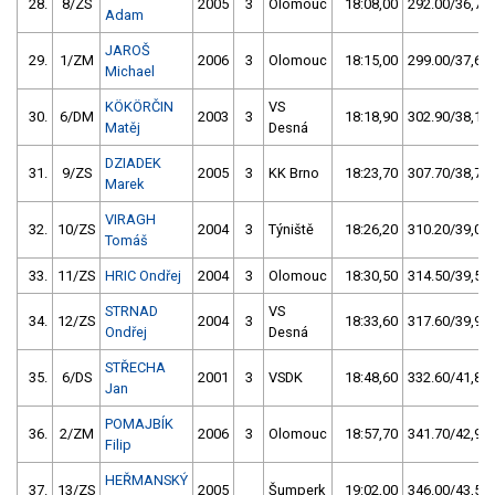
28.
8/ZS
2005
3
Olomouc
18:08,00
292.00/36,7
Adam
JAROŠ
29.
1/ZM
2006
3
Olomouc
18:15,00
299.00/37,6
Michael
KÖKÖRČIN
VS
30.
6/DM
2003
3
18:18,90
302.90/38,1
Matěj
Desná
DZIADEK
31.
9/ZS
2005
3
KK Brno
18:23,70
307.70/38,7
Marek
VIRAGH
32.
10/ZS
2004
3
Týniště
18:26,20
310.20/39,0
Tomáš
33.
11/ZS
HRIC Ondřej
2004
3
Olomouc
18:30,50
314.50/39,5
STRNAD
VS
34.
12/ZS
2004
3
18:33,60
317.60/39,9
Ondřej
Desná
STŘECHA
35.
6/DS
2001
3
VSDK
18:48,60
332.60/41,8
Jan
POMAJBÍK
36.
2/ZM
2006
3
Olomouc
18:57,70
341.70/42,9
Filip
HEŘMANSKÝ
37.
13/ZS
2005
Šumperk
19:02,00
346.00/43,5