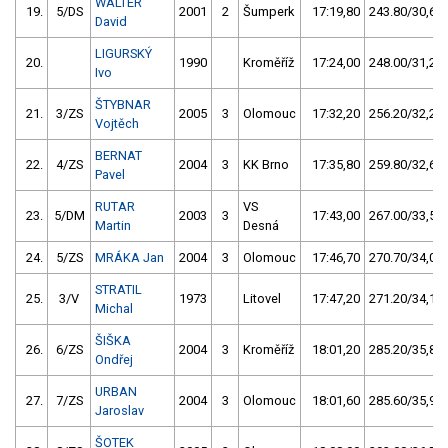
WALTER
19.
5/DS
2001
2
Šumperk
17:19,80
243.80/30,6
David
LIGURSKÝ
20.
1990
Kroměříž
17:24,00
248.00/31,2
Ivo
ŠTYBNAR
21.
3/ZS
2005
3
Olomouc
17:32,20
256.20/32,2
Vojtěch
BERNAT
22.
4/ZS
2004
3
KK Brno
17:35,80
259.80/32,6
Pavel
RUTAR
VS
23.
5/DM
2003
3
17:43,00
267.00/33,5
Martin
Desná
24.
5/ZS
MRÁKA Jan
2004
3
Olomouc
17:46,70
270.70/34,0
STRATIL
25.
3/V
1973
Litovel
17:47,20
271.20/34,1
Michal
ŠIŠKA
26.
6/ZS
2004
3
Kroměříž
18:01,20
285.20/35,8
Ondřej
URBAN
27.
7/ZS
2004
3
Olomouc
18:01,60
285.60/35,9
Jaroslav
ŠOTEK