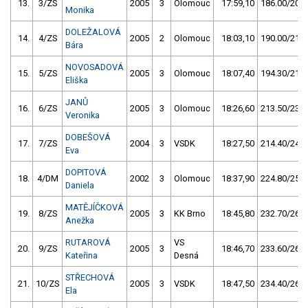
13.
3/ZS
2005
3
Olomouc
17:59,10
186.00/20,8
Monika
DOLEŽALOVÁ
14.
4/ZS
2005
2
Olomouc
18:03,10
190.00/21,3
Bára
NOVOSADOVÁ
15.
5/ZS
2005
3
Olomouc
18:07,40
194.30/21,8
Eliška
JANŮ
16.
6/ZS
2005
3
Olomouc
18:26,60
213.50/23,9
Veronika
DOBEŠOVÁ
17.
7/ZS
2004
3
VSDK
18:27,50
214.40/24,0
Eva
DOPITOVÁ
18.
4/DM
2002
3
Olomouc
18:37,90
224.80/25,2
Daniela
MATĚJÍČKOVÁ
19.
8/ZS
2005
3
KK Brno
18:45,80
232.70/26,1
Anežka
RUTAROVÁ
VS
20.
9/ZS
2005
3
18:46,70
233.60/26,2
Kateřina
Desná
STŘECHOVÁ
21.
10/ZS
2005
3
VSDK
18:47,50
234.40/26,2
Ela