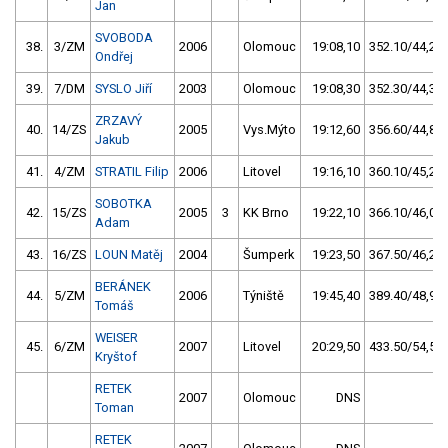
Jan
SVOBODA
38.
3/ZM
2006
Olomouc
19:08,10
352.10/44,2
Ondřej
39.
7/DM
SYSLO Jiří
2003
Olomouc
19:08,30
352.30/44,3
ZRZAVÝ
40.
14/ZS
2005
Vys.Mýto
19:12,60
356.60/44,8
Jakub
41.
4/ZM
STRATIL Filip
2006
Litovel
19:16,10
360.10/45,2
SOBOTKA
42.
15/ZS
2005
3
KK Brno
19:22,10
366.10/46,0
Adam
43.
16/ZS
LOUN Matěj
2004
Šumperk
19:23,50
367.50/46,2
BERÁNEK
44.
5/ZM
2006
Týniště
19:45,40
389.40/48,9
Tomáš
WEISER
45.
6/ZM
2007
Litovel
20:29,50
433.50/54,5
Kryštof
RETEK
2007
Olomouc
DNS
Toman
RETEK