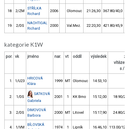
STŘÍLKA
18.
2/ZM
2006
Olomouc
21:26,30
367.80/40,0
Richard
NACHTIGAL
19.
2/DS
2000
Val.Mez.
22:20,30
421.80/45,9
Richard
kategorie K1W
por.
vk
jméno
nar.
vt
oddíl
výsledek
za
vítězem
s / %
HRICOVÁ
1.
1/U23
1999
MT
Olomouc
14:53,10
Klára
SATKOVÁ
2.
1/DS
2001
1
KK Brno
15:12,00
18.90/2,1
Gabriela
DIMOVOVÁ
3.
2/DS
2000
MT
Litovel
15:17,90
24.80/2,8
Barbora
BÍLOVSKÁ
4.
1/VM
1974
1
Lipník
16:46,10
113.00/12,7