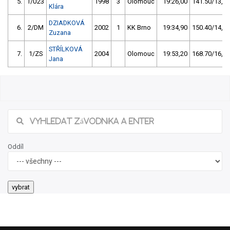
5.
1/U23
1998
3
Olomouc
19:26,00
141.50/13,8
Klára
DZIADKOVÁ
6.
2/DM
2002
1
KK Brno
19:34,90
150.40/14,7
Zuzana
STŘÍLKOVÁ
7.
1/ZS
2004
Olomouc
19:53,20
168.70/16,5
Jana
Oddíl