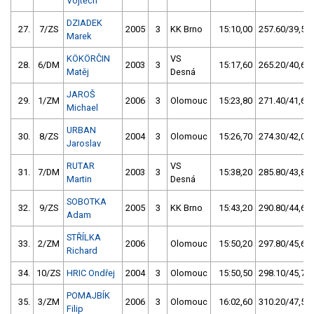
Vojtěch
DZIADEK
27.
7/ZS
2005
3
KK Brno
15:10,00
257.60/39,5
Marek
KÖKÖRČIN
VS
28.
6/DM
2003
3
15:17,60
265.20/40,6
Matěj
Desná
JAROŠ
29.
1/ZM
2006
3
Olomouc
15:23,80
271.40/41,6
Michael
URBAN
30.
8/ZS
2004
3
Olomouc
15:26,70
274.30/42,0
Jaroslav
RUTAR
VS
31.
7/DM
2003
3
15:38,20
285.80/43,8
Martin
Desná
SOBOTKA
32.
9/ZS
2005
3
KK Brno
15:43,20
290.80/44,6
Adam
STŘÍLKA
33.
2/ZM
2006
Olomouc
15:50,20
297.80/45,6
Richard
34.
10/ZS
HRIC Ondřej
2004
3
Olomouc
15:50,50
298.10/45,7
POMAJBÍK
35.
3/ZM
2006
3
Olomouc
16:02,60
310.20/47,5
Filip