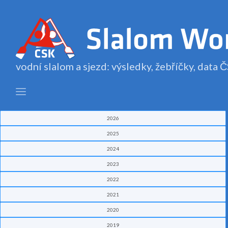
vodní slalom a sjezd: výsledky, žebříčky, data
2026
2025
2024
2023
2022
2021
2020
2019