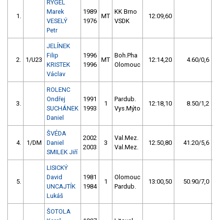
RYGEL
Marek
1989
KK Brno
1.
MT
12:09,60
VESELÝ
1976
VSDK
Petr
JELÍNEK
Filip
1996
Boh.Pha
2.
1/U23
MT
12:14,20
4.60/0,6
KRISTEK
1996
Olomouc
Václav
ROLENC
Ondřej
1991
Pardub.
3.
1
12:18,10
8.50/1,2
SUCHÁNEK
1993
Vys.Mýto
Daniel
ŠVÉDA
2002
Val.Mez.
4.
1/DM
Daniel
3
12:50,80
41.20/5,6
2003
Val.Mez.
SMILEK Jiří
LISICKÝ
David
1981
Olomouc
5.
1
13:00,50
50.90/7,0
UNCAJTÍK
1984
Pardub.
Lukáš
ŠOTOLA