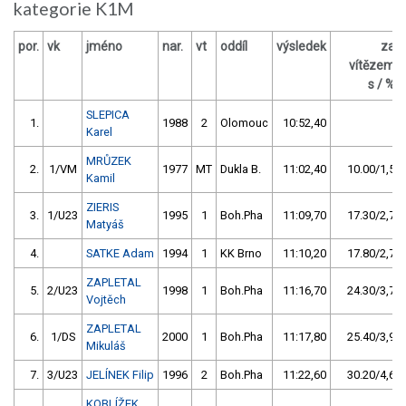
kategorie K1M
por.
vk
jméno
nar.
vt
oddíl
výsledek
za
vítězem
s / %
SLEPICA
1.
1988
2
Olomouc
10:52,40
Karel
MRŮZEK
2.
1/VM
1977
MT
Dukla B.
11:02,40
10.00/1,5
Kamil
ZIERIS
3.
1/U23
1995
1
Boh.Pha
11:09,70
17.30/2,7
Matyáš
4.
SATKE Adam
1994
1
KK Brno
11:10,20
17.80/2,7
ZAPLETAL
5.
2/U23
1998
1
Boh.Pha
11:16,70
24.30/3,7
Vojtěch
ZAPLETAL
6.
1/DS
2000
1
Boh.Pha
11:17,80
25.40/3,9
Mikuláš
7.
3/U23
JELÍNEK Filip
1996
2
Boh.Pha
11:22,60
30.20/4,6
KOBLÍŽEK