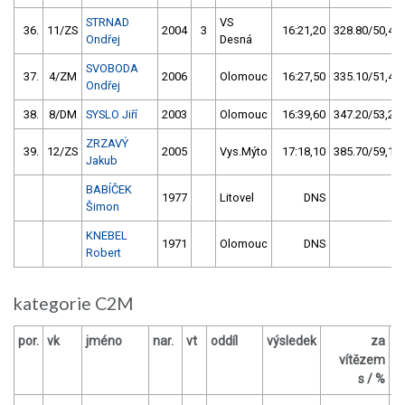
STRNAD
VS
36.
11/ZS
2004
3
16:21,20
328.80/50,4
Ondřej
Desná
SVOBODA
37.
4/ZM
2006
Olomouc
16:27,50
335.10/51,4
Ondřej
38.
8/DM
SYSLO Jiří
2003
Olomouc
16:39,60
347.20/53,2
ZRZAVÝ
39.
12/ZS
2005
Vys.Mýto
17:18,10
385.70/59,1
Jakub
BABÍČEK
1977
Litovel
DNS
Šimon
KNEBEL
1971
Olomouc
DNS
Robert
kategorie C2M
por.
vk
jméno
nar.
vt
oddíl
výsledek
za
b
vítězem
s / %