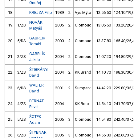
Ondřej
18.
KREJZA Filip
1989
2
Vys.Mýto
12:56,50
124.10/19,0
NOVÁK
19.
1/ZS
2005
2
Olomouc
13:05,60
133.20/20,4
Matyáš
GABRLÍK
20.
5/DS
2000
2
Olomouc
13:37,80
165.40/25,4
Tomáš
GABRLÍK
21.
2/ZS
2004
2
Olomouc
14:07,20
194.80/29,9
Jakub
ŠTIBRÁNYI
22.
3/ZS
2004
2
KK Brand
14:10,70
198.30/30,4
David
WALTER
23.
6/DS
2001
2
Šumperk
14:42,20
229.80/35,2
David
BERNAT
24.
4/ZS
2004
KK Brno
14:54,10
241.70/37,0
Pavel
ŠOTEK
25.
5/ZS
2005
3
Olomouc
14:54,80
242.40/37,2
Adam
ŠTYBNAR
26.
6/ZS
2005
3
Olomouc
14:55,00
242.60/37,2