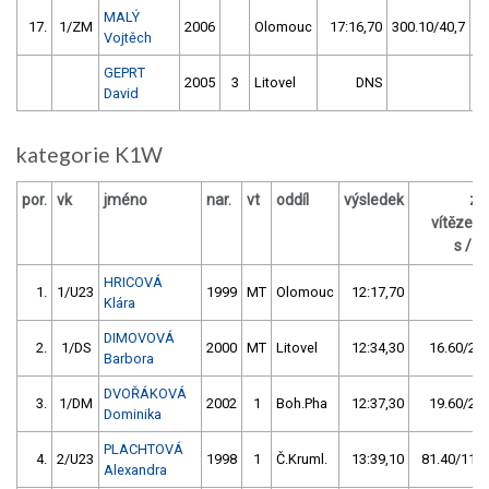
MALÝ
17.
1/ZM
2006
Olomouc
17:16,70
300.10/40,7
Vojtěch
GEPRT
2005
3
Litovel
DNS
David
kategorie K1W
por.
vk
jméno
nar.
vt
oddíl
výsledek
za
vítězem
s / %
HRICOVÁ
1.
1/U23
1999
MT
Olomouc
12:17,70
Klára
DIMOVOVÁ
2.
1/DS
2000
MT
Litovel
12:34,30
16.60/2,3
Barbora
DVOŘÁKOVÁ
3.
1/DM
2002
1
Boh.Pha
12:37,30
19.60/2,7
Dominika
PLACHTOVÁ
4.
2/U23
1998
1
Č.Kruml.
13:39,10
81.40/11,0
Alexandra