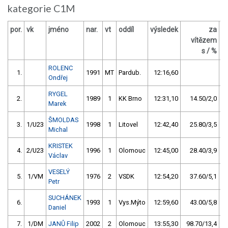
kategorie C1M
por.
vk
jméno
nar.
vt
oddíl
výsledek
za
b
vítězem
s / %
ROLENC
1.
1991
MT
Pardub.
12:16,60
Ondřej
RYGEL
2.
1989
1
KK Brno
12:31,10
14.50/2,0
Marek
ŠMOLDAS
3.
1/U23
1998
1
Litovel
12:42,40
25.80/3,5
Michal
KRISTEK
4.
2/U23
1996
1
Olomouc
12:45,00
28.40/3,9
Václav
VESELÝ
5.
1/VM
1976
2
VSDK
12:54,20
37.60/5,1
Petr
SUCHÁNEK
6.
1993
1
Vys.Mýto
12:59,60
43.00/5,8
Daniel
7.
1/DM
JANŮ Filip
2002
2
Olomouc
13:55,30
98.70/13,4