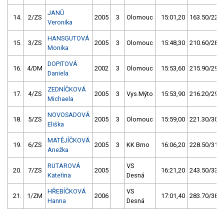
JANŮ
14.
2/ZS
2005
3
Olomouc
15:01,20
163.50/22,2
Veronika
HANSGUTOVÁ
15.
3/ZS
2005
3
Olomouc
15:48,30
210.60/28,5
Monika
DOPITOVÁ
16.
4/DM
2002
3
Olomouc
15:53,60
215.90/29,3
Daniela
ZEDNÍČKOVÁ
17.
4/ZS
2005
3
Vys.Mýto
15:53,90
216.20/29,3
Michaela
NOVOSADOVÁ
18.
5/ZS
2005
3
Olomouc
15:59,00
221.30/30,0
Eliška
MATĚJÍČKOVÁ
19.
6/ZS
2005
3
KK Brno
16:06,20
228.50/31,0
Anežka
RUTAROVÁ
VS
20.
7/ZS
2005
16:21,20
243.50/33,0
Kateřina
Desná
HŘEBÍČKOVÁ
VS
21.
1/ZM
2006
17:01,40
283.70/38,5
Hanna
Desná