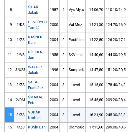
ŠILAR
8.
1987
1
Vys.Mýto
14:06,70
110.10/14,9
Jakub
HENDRYCH
9.
1/DS
2000
Val.Mez.
14:21,30
124.70/16,9
Tomáš
RAŠNER
10.
1/ZS
2004
2
Postřelm
14:22,80
126.20/17,1
Karel
BŘEČKA
11.
1/VS
1958
2
SKVeselí
14:40,60
144.00/19,5
Jan
WALTER
12.
3/U23
1998
2
Šumperk
14:47,80
151.20/20,5
Jakub
SALAJ
13.
2/ZS
2004
3
Litovel
15:15,00
178.40/24,2
František
ŠMAKAL
14.
2/DM
2003
3
Litovel
15:45,80
209.20/28,4
Petr
VODÁK
15.
3/ZS
2004
3
Litovel
16:21,90
245.30/33,3
Norbert
16.
4/ZS
KOSÍK Dan
2004
Olomouc
17:15,60
299.00/40,6