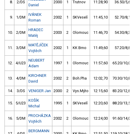
8.
2/DS
2000
1
Trutnov
11:28,90
36.50/5,6
Daniel
IVÁNEK
9.
1/DM
2002
1
SKVeselí
11:45,10
52.70/8,1
Roman
HRADEC
10.
2/DM
2003
2
Olomouc
11:46,70
54.30/8,3
Matěj
MATĚJÍČEK
11.
3/DM
2002
1
KK Brno
11:49,60
57.20/8,8
Vojtěch
NEUBERT
12.
4/U23
1997
1
Olomouc
11:57,60
65.20/10,0
Adam
KIRCHNER
13.
4/DM
2002
2
Boh.Pha
12:02,70
70.30/10,8
David
14.
3/DS
VENIGER Jan
2000
2
Vys.Mýto
12:15,60
83.20/12,8
KOŠÍK
15.
5/U23
1995
1
SKVeselí
12:20,60
88.20/13,5
Michal
PROCHÁZKA
16.
5/DM
2002
2
Olomouc
12:24,00
91.60/14,0
Vojtěch
BERGMANN
17.
4/DS
2000
2
KK Brno
12:51,50
119.10/18,3