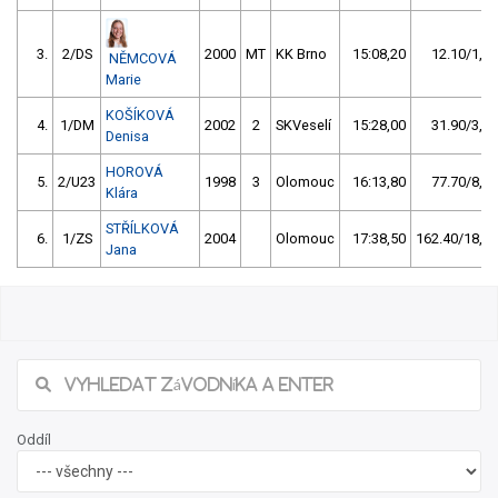
3.
2/DS
2000
MT
KK Brno
15:08,20
12.10/1,4
NĚMCOVÁ
Marie
KOŠÍKOVÁ
4.
1/DM
2002
2
SKVeselí
15:28,00
31.90/3,6
Denisa
HOROVÁ
5.
2/U23
1998
3
Olomouc
16:13,80
77.70/8,7
Klára
STŘÍLKOVÁ
6.
1/ZS
2004
Olomouc
17:38,50
162.40/18,1
Jana
Oddíl