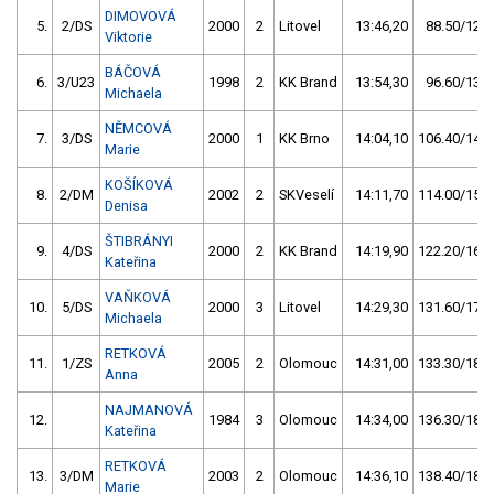
DIMOVOVÁ
5.
2/DS
2000
2
Litovel
13:46,20
88.50/12,0
Viktorie
BÁČOVÁ
6.
3/U23
1998
2
KK Brand
13:54,30
96.60/13,1
Michaela
NĚMCOVÁ
7.
3/DS
2000
1
KK Brno
14:04,10
106.40/14,4
Marie
KOŠÍKOVÁ
8.
2/DM
2002
2
SKVeselí
14:11,70
114.00/15,5
Denisa
ŠTIBRÁNYI
9.
4/DS
2000
2
KK Brand
14:19,90
122.20/16,6
Kateřina
VAŇKOVÁ
10.
5/DS
2000
3
Litovel
14:29,30
131.60/17,8
Michaela
RETKOVÁ
11.
1/ZS
2005
2
Olomouc
14:31,00
133.30/18,1
Anna
NAJMANOVÁ
12.
1984
3
Olomouc
14:34,00
136.30/18,5
Kateřina
RETKOVÁ
13.
3/DM
2003
2
Olomouc
14:36,10
138.40/18,8
Marie