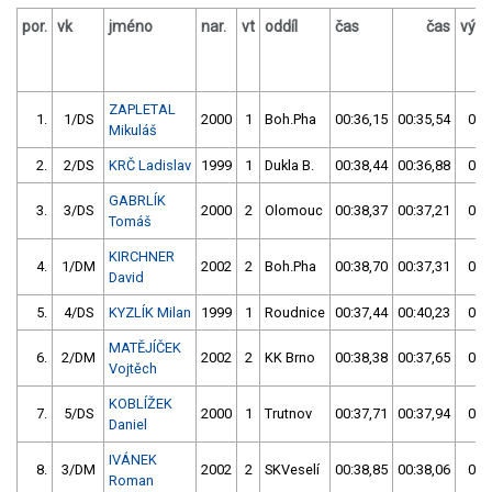
por.
vk
jméno
nar.
vt
oddíl
čas
čas
výsl
ZAPLETAL
1.
1/DS
2000
1
Boh.Pha
00:36,15
00:35,54
00:
Mikuláš
2.
2/DS
KRČ Ladislav
1999
1
Dukla B.
00:38,44
00:36,88
00:
GABRLÍK
3.
3/DS
2000
2
Olomouc
00:38,37
00:37,21
00:
Tomáš
KIRCHNER
4.
1/DM
2002
2
Boh.Pha
00:38,70
00:37,31
00:
David
5.
4/DS
KYZLÍK Milan
1999
1
Roudnice
00:37,44
00:40,23
00:
MATĚJÍČEK
6.
2/DM
2002
2
KK Brno
00:38,38
00:37,65
00:
Vojtěch
KOBLÍŽEK
7.
5/DS
2000
1
Trutnov
00:37,71
00:37,94
00:
Daniel
IVÁNEK
8.
3/DM
2002
2
SKVeselí
00:38,85
00:38,06
00:
Roman