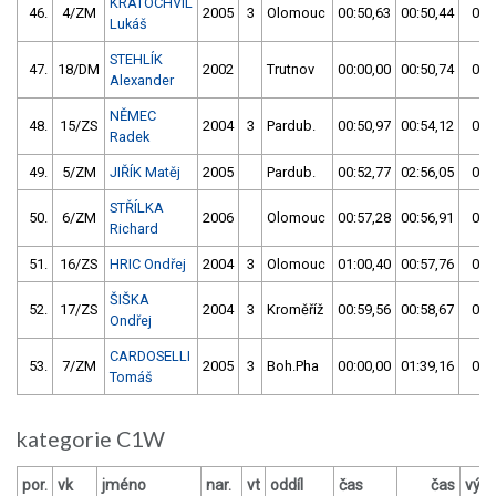
KRATOCHVÍL
46.
4/ZM
2005
3
Olomouc
00:50,63
00:50,44
00:
Lukáš
STEHLÍK
47.
18/DM
2002
Trutnov
00:00,00
00:50,74
00:
Alexander
NĚMEC
48.
15/ZS
2004
3
Pardub.
00:50,97
00:54,12
00:
Radek
49.
5/ZM
JIŘÍK Matěj
2005
Pardub.
00:52,77
02:56,05
00:
STŘÍLKA
50.
6/ZM
2006
Olomouc
00:57,28
00:56,91
00:
Richard
51.
16/ZS
HRIC Ondřej
2004
3
Olomouc
01:00,40
00:57,76
00:
ŠIŠKA
52.
17/ZS
2004
3
Kroměříž
00:59,56
00:58,67
00:
Ondřej
CARDOSELLI
53.
7/ZM
2005
3
Boh.Pha
00:00,00
01:39,16
01:
Tomáš
kategorie C1W
por.
vk
jméno
nar.
vt
oddíl
čas
čas
výsl