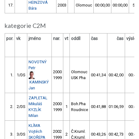
HEINZOVÁ
17.
2003
Olomouc
00:00,00
00:00,00
59:
Bára
kategorie C2M
por.
vk
jméno
nar.
vt
oddíl
čas
čas
výsle
NOVOTNÝ
Petr
2000
Olomouc
1.
1/DS
00:41,34
00:42,00
00:41
1999
USK Pha
KAMINSKÝ
Jan
ZAPLETAL
Mikuláš
2000
Boh.Pha
2.
2/DS
1
00:41,88
01:06,59
00:41
KYZLÍK
1999
Roudnice
Milan
KLÍMA
Vojtěch
2002
Č.Kruml.
3.
3/DS
2
00:43,26
00:42,73
00:42
SKOŘEPA
1999
Č.Kruml.