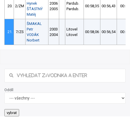
Hynek
2006
Pardub.
20.
2/ZM
00:58,35
00:56,43
00:56
ŠŤASTNÝ
2005
Pardub.
Matěj
ŠMAKAL
Petr
2003
Litovel
21.
7/ZS
00:58,06
00:56,54
00:56
VODÁK
2004
Litovel
Norbert
Oddíl