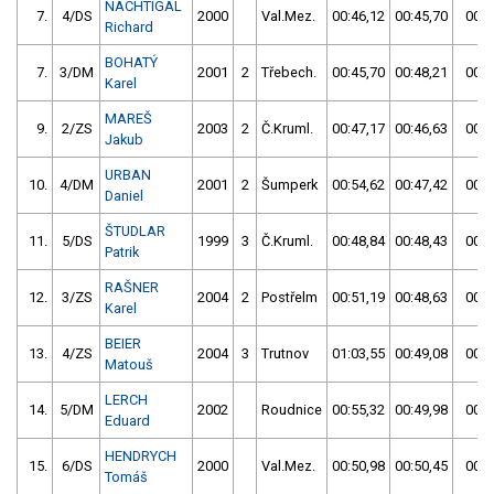
NACHTIGAL
7.
4/DS
2000
Val.Mez.
00:46,12
00:45,70
00:4
Richard
BOHATÝ
7.
3/DM
2001
2
Třebech.
00:45,70
00:48,21
00:4
Karel
MAREŠ
9.
2/ZS
2003
2
Č.Kruml.
00:47,17
00:46,63
00:4
Jakub
URBAN
10.
4/DM
2001
2
Šumperk
00:54,62
00:47,42
00:4
Daniel
ŠTUDLAR
11.
5/DS
1999
3
Č.Kruml.
00:48,84
00:48,43
00:4
Patrik
RAŠNER
12.
3/ZS
2004
2
Postřelm
00:51,19
00:48,63
00:4
Karel
BEIER
13.
4/ZS
2004
3
Trutnov
01:03,55
00:49,08
00:4
Matouš
LERCH
14.
5/DM
2002
Roudnice
00:55,32
00:49,98
00:4
Eduard
HENDRYCH
15.
6/DS
2000
Val.Mez.
00:50,98
00:50,45
00:5
Tomáš