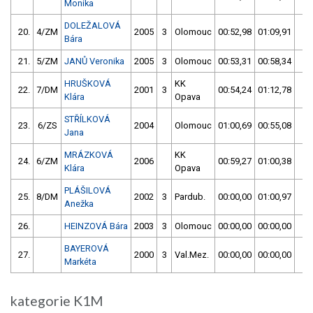
Monika
DOLEŽALOVÁ
20.
4/ZM
2005
3
Olomouc
00:52,98
01:09,91
00
Bára
21.
5/ZM
JANŮ Veronika
2005
3
Olomouc
00:53,31
00:58,34
00
HRUŠKOVÁ
KK
22.
7/DM
2001
3
00:54,24
01:12,78
00
Klára
Opava
STŘÍLKOVÁ
23.
6/ZS
2004
Olomouc
01:00,69
00:55,08
00
Jana
MRÁZKOVÁ
KK
24.
6/ZM
2006
00:59,27
01:00,38
00
Klára
Opava
PLÁŠILOVÁ
25.
8/DM
2002
3
Pardub.
00:00,00
01:00,97
01
Anežka
26.
HEINZOVÁ Bára
2003
3
Olomouc
00:00,00
00:00,00
59
BAYEROVÁ
27.
2000
3
Val.Mez.
00:00,00
00:00,00
59
Markéta
kategorie K1M