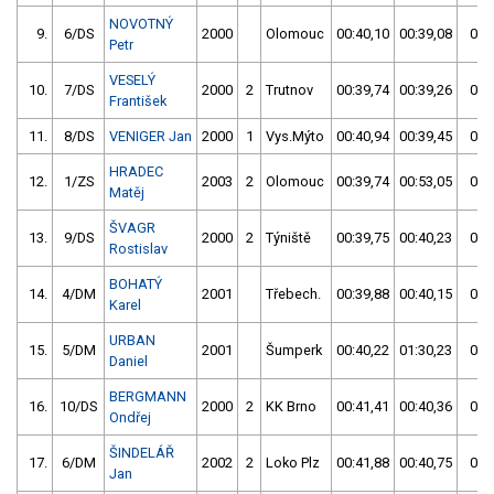
NOVOTNÝ
9.
6/DS
2000
Olomouc
00:40,10
00:39,08
00:
Petr
VESELÝ
10.
7/DS
2000
2
Trutnov
00:39,74
00:39,26
00:
František
11.
8/DS
VENIGER Jan
2000
1
Vys.Mýto
00:40,94
00:39,45
00:
HRADEC
12.
1/ZS
2003
2
Olomouc
00:39,74
00:53,05
00:
Matěj
ŠVAGR
13.
9/DS
2000
2
Týniště
00:39,75
00:40,23
00:
Rostislav
BOHATÝ
14.
4/DM
2001
Třebech.
00:39,88
00:40,15
00:
Karel
URBAN
15.
5/DM
2001
Šumperk
00:40,22
01:30,23
00:
Daniel
BERGMANN
16.
10/DS
2000
2
KK Brno
00:41,41
00:40,36
00:
Ondřej
ŠINDELÁŘ
17.
6/DM
2002
2
Loko Plz
00:41,88
00:40,75
00:
Jan