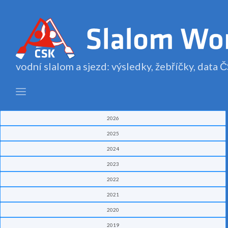
vodní slalom a sjezd: výsledky, žebříčky, data
2026
2025
2024
2023
2022
2021
2020
2019