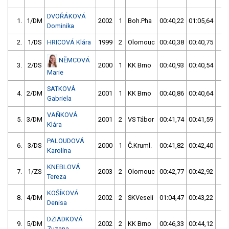
DVOŘÁKOVÁ
1.
1/DM
2002
1
Boh.Pha
00:40,22
01:05,64
00
Dominika
2.
1/DS
HRICOVÁ Klára
1999
2
Olomouc
00:40,38
00:40,75
00
NĚMCOVÁ
3.
2/DS
2000
1
KK Brno
00:40,93
00:40,54
00
Marie
SATKOVÁ
4.
2/DM
2001
1
KK Brno
00:40,86
00:40,64
00
Gabriela
VAŇKOVÁ
5.
3/DM
2001
2
VS Tábor
00:41,74
00:41,59
00
Klára
PALOUDOVÁ
6.
3/DS
2000
1
Č.Kruml.
00:41,82
00:42,40
00
Karolína
KNEBLOVÁ
7.
1/ZS
2003
2
Olomouc
00:42,77
00:42,92
00
Tereza
KOŠÍKOVÁ
8.
4/DM
2002
2
SKVeselí
01:04,47
00:43,22
00
Denisa
DZIADKOVÁ
9.
5/DM
2002
2
KK Brno
00:46,33
00:44,12
00
Zuzana