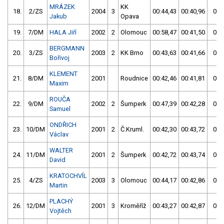
MRÁZEK
KK
18.
2/ZS
2004
3
00:44,43
00:40,96
00:
Jakub
Opava
19.
7/DM
HALA Jiří
2002
2
Olomouc
00:58,47
00:41,50
00:
BERGMANN
20.
3/ZS
2003
2
KK Brno
00:43,63
00:41,66
00:
Bořivoj
KLEMENT
21.
8/DM
2001
Roudnice
00:42,46
00:41,81
00:
Maxim
ROUČA
22.
9/DM
2002
2
Šumperk
00:47,39
00:42,28
00:
Samuel
ONDŘICH
23.
10/DM
2001
2
Č.Kruml.
00:42,30
00:43,72
00:
Václav
WALTER
24.
11/DM
2001
2
Šumperk
00:42,72
00:43,74
00:
David
KRATOCHVÍL
25.
4/ZS
2003
3
Olomouc
00:44,17
00:42,86
00:
Martin
PLACHÝ
26.
12/DM
2001
3
Kroměříž
00:43,27
00:42,87
00:
Vojtěch