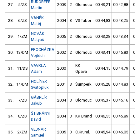
RUDORFER
27.
5/ZS
2003
2
Olomouc
00:43,21
00:42,88
00:
Martin
VANĚK
28.
6/ZS
2004
3
VS Tábor
00:44,83
00:43,25
00:
Matěj
NOVÁK
29.
1/ZM
2005
2
Olomouc
00:43,28
00:43,34
00:
Matyáš
PROCHÁZKA
30.
13/DM
2002
2
Olomouc
00:43,41
00:45,83
00:
Vojtěch
VAVRLA
KK
31.
11/DS
2000
00:44,15
00:44,79
00:
Adam
Opava
HOLÍNEK
32.
14/DM
2001
3
Šumperk
00:45,28
00:44,83
00:
Svatopluk
GÁBRLÍK
33.
7/ZS
2004
3
Olomouc
00:45,37
00:45,16
00:
Jakub
ŠTIBRÁNYI
34.
8/ZS
2004
3
KK Brand
00:46,55
00:45,89
00:
David
VEJNAR
35.
2/ZM
2005
3
Č.Kruml.
00:45,94
00:46,05
00:
Samuel