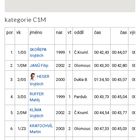
kategorie C1M
por.
vk
jméno
nar.
vt
oddíl
čas
čas
výsl
SKOŘEPA
1.
1/DS
1999
1
Č.Kruml.
00:42,43
00:44,07
00:4
Vojtěch
2.
1/DM
JANŮ Filip
2002
2
Olomouc
00:43,30
00:42,80
00:4
HEGER
3.
2/DS
2000
Dukla B.
01:34,50
00:43,07
00:4
Vojtěch
RUFFER
4.
3/DS
1999
1
Pardub.
00:43,73
00:45,04
00:4
Matěj
KLÍMA
5.
2/DM
2002
2
Č.Kruml.
00:44,54
00:43,77
00:4
Vojtěch
KRATOCHVÍL
6.
1/ZS
2003
2
Olomouc
00:47,33
00:45,03
00:4
Martin