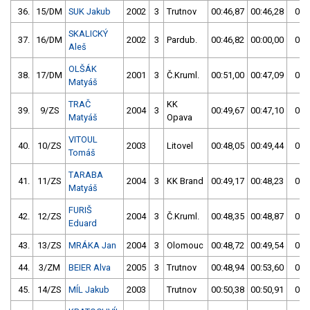
36.
15/DM
SUK Jakub
2002
3
Trutnov
00:46,87
00:46,28
00:
SKALICKÝ
37.
16/DM
2002
3
Pardub.
00:46,82
00:00,00
00:
Aleš
OLŠÁK
38.
17/DM
2001
3
Č.Kruml.
00:51,00
00:47,09
00:
Matyáš
TRAČ
KK
39.
9/ZS
2004
3
00:49,67
00:47,10
00:
Matyáš
Opava
VITOUL
40.
10/ZS
2003
Litovel
00:48,05
00:49,44
00:
Tomáš
TARABA
41.
11/ZS
2004
3
KK Brand
00:49,17
00:48,23
00:
Matyáš
FURIŠ
42.
12/ZS
2004
3
Č.Kruml.
00:48,35
00:48,87
00:
Eduard
43.
13/ZS
MRÁKA Jan
2004
3
Olomouc
00:48,72
00:49,54
00:
44.
3/ZM
BEIER Alva
2005
3
Trutnov
00:48,94
00:53,60
00:
45.
14/ZS
MÍL Jakub
2003
Trutnov
00:50,38
00:50,91
00: