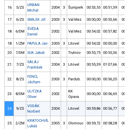
URBAN
16.
5/ZS
2004
3
Šumperk
00:53,55
00:51,39
00:5
Michal
17.
6/ZS
SMILEK Jiří
2003
3
Val.Mez.
00:00,00
00:53,66
00:5
ŠVÉDA
18.
6/DM
2002
Val.Mez.
00:54,02
00:57,82
00:5
Daniel
18.
1/ZM
PAPULA Jan
2005
3
Litovel
00:54,02
00:00,00
00:5
20.
7/DM
SUK Jakub
2002
Trutnov
00:55,75
00:55,36
00:5
SALAJ
21.
7/ZS
2004
3
Litovel
00:55,39
01:07,66
00:5
František
FENCL
22.
8/ZS
2003
3
Pardub.
00:00,00
00:56,20
00:5
Jáchym
ULITZKA
KK
23.
8/DM
2002
00:00,00
00:56,65
00:5
Oliver
Opava
VODÁK
24.
9/ZS
2004
Litovel
00:59,86
00:56,77
00:5
Norbert
KRATOCHVÍL
25.
2/ZM
2005
3
Olomouc
00:59,72
00:58,28
00:5
Lukáš