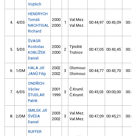
Vojtěch
HENDRYCH
Tomáš
2000
Val.Mez.
4.
4/DS
1
00:44,97
00:43,09
00:43
NACHTIGAL
2000
Val.Mez.
Richard
ŠVAGR
Rostislav
2000
Týniště
5.
5/DS
2
00:47,05
00:43,45
00:43
KOBLÍŽEK
2000
Trutnov
Daniel
HALA Jiří
2002
Olomouc
6.
1/DM
3
00:44,77
00:43,70
00:43
JANŮ Filip
2002
Olomouc
ONDŘICH
Václav
2001
Č.Kruml.
7.
6/DS
3
00:45,03
00:00,00
00:45
ŠTUDLAR
1999
Č.Kruml.
Patrik
SMILEK Jiří
2003
Val.Mez.
8.
2/DM
ŠVÉDA
3
00:47,09
00:45,21
00:45
2002
Val.Mez.
Daniel
RUFFER