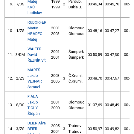
Matěj
1999
Pardub.
9.
7/DS
2
00:46,34
00:45,76
00:45
KRČ
1999
Dukla B.
Ladislav
RUDORFER
Martin
2003
Olomouc
10.
1/ZS
00:48,16
00:47,27
00:47
HRADEC
2003
Olomouc
Matěj
WALTER
2001
Šumperk
11.
3/DM
David
00:50,59
00:47,30
00:47
2001
Šumperk
ŘEZNÍK Vít
MAREŠ
Jakub
2003
Č.Kruml.
12.
2/ZS
3
00:48,70
00:47,67
00:47
VEJNAR
2005
Č.Kruml.
Samuel
FIALA
Jakub
2001
Olomouc
13.
8/DS
01:07,69
00:48,49
00:48
TICHÝ
2000
Olomouc
Štěpán
BEIER Alva
2005
Trutnov
14.
3/ZS
BEIER
3
00:50,97
00:49,82
00:49
2004
Trutnov