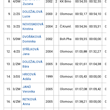
8.
4/DM
2002
2
KK Brno
00:54,55
00:52,55
00:
Zuzana
DOLEŽALOVÁ
9.
2/ZS
2003
2
Olomouc
00:53,17
00:54,10
00:
Lucie
NOVOSADOVÁ
10.
3/ZS
2004
2
Č.Kruml.
00:54,36
00:55,31
00:
Kristina
DVOŘÁKOVÁ
11.
5/DM
2002
Boh.Pha
00:59,35
00:00,00
00:
Dominika
STŘÍLKOVÁ
12.
4/ZS
2004
Olomouc
01:03,88
01:32,27
01:
Jana
DOLEŽALOVÁ
13.
2/ZM
2005
3
Olomouc
02:01,61
01:04,38
01:
Bára
HRICOVÁ
14.
3/DS
1999
Olomouc
01:05,43
00:00,00
01:
Adéla
JANŮ
15.
3/ZM
2005
Olomouc
01:07,08
01:09,42
01:
Veronika
RETKOVÁ
16.
4/ZM
2005
Olomouc
01:38,21
00:00,00
01:
Anna