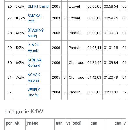
26.
3/ZM
GEPRT David
2005
Litovel
00:00,00
00:58,54
00:5
ŠMAKAL
27.
10/ZS
2003
3
Litovel
00:00,00
00:59,45
00:5
Petr
ŠŤASTNÝ
28.
4/ZM
2005
Pardub.
00:00,00
01:00,33
01:0
Matěj
PLÁŠIL
29.
5/ZM
2006
Pardub.
01:05,11
01:01,38
01:0
Hynek
STŘÍLKA
30.
6/ZM
2006
Olomouc
01:24,45
01:09,84
01:0
Richard
NOVÁK
31.
7/ZM
2005
3
Olomouc
01:42,03
01:20,49
01:2
Matyáš
VESELÝ
32.
2004
3
Pardub.
00:00,00
00:00,00
59:5
Ondřej
kategorie K1W
por.
vk
jméno
nar.
vt
oddíl
čas
čas
výs