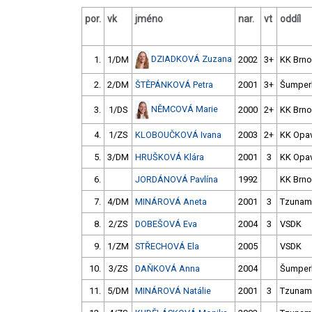
por.
vk
jméno
nar.
vt
oddíl
DZIADKOVÁ Zuzana
1.
1/DM
2002
3+
KK Brno
2.
2/DM
ŠTĚPÁNKOVÁ Petra
2001
3+
Šumper
NĚMCOVÁ Marie
3.
1/DS
2000
2+
KK Brno
4.
1/ZS
KLOBOUČKOVÁ Ivana
2003
2+
KK Opa
5.
3/DM
HRUŠKOVÁ Klára
2001
3
KK Opa
6.
JORDÁNOVÁ Pavlína
1992
KK Brno
7.
4/DM
MINÁROVÁ Aneta
2001
3
Tzunam
8.
2/ZS
DOBEŠOVÁ Eva
2004
3
VSDK
9.
1/ZM
STŘECHOVÁ Ela
2005
VSDK
10.
3/ZS
DAŇKOVÁ Anna
2004
Šumper
11.
5/DM
MINÁROVÁ Natálie
2001
3
Tzunam