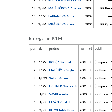
12.
4/ZS
KUDĚLÁSKOVÁ Monika
2003
Tzunam
13.
2/ZM
MATĚJÍČKOVÁ Anežka
2005
KK Brno
14.
1/PZ
FABIANOVÁ Anna
2007
Tzunam
15.
3/ZM
MRÁZKOVÁ Klára
2006
KK Opa
kategorie K1M
por.
vk
jméno
nar.
vt
oddíl
1.
1/DM
ROUČA Samuel
2002
2
Šumperk
2.
2/DM
MATĚJÍČEK Vojtěch
2002
2
KK Brno
3.
1/U23
SATKE Adam
1994
2
KK Brno
4.
3/DM
HOLÍNEK Svatopluk
2001
2
Šumperk
5.
1/DS
VAVRLA Adam
2000
2
KK Opava
6.
1/ZS
MRÁZEK Jakub
2004
2
KK Opava
7.
2/ZS
BERGMANN Bořivoj
2003
2
KK Brno