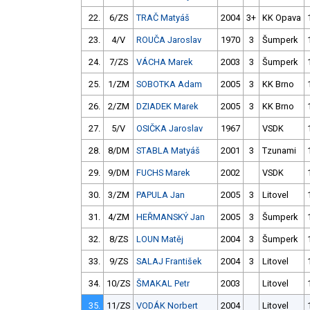
22.
6/ZS
TRAČ Matyáš
2004
3+
KK Opava
23.
4/V
ROUČA Jaroslav
1970
3
Šumperk
24.
7/ZS
VÁCHA Marek
2003
3
Šumperk
25.
1/ZM
SOBOTKA Adam
2005
3
KK Brno
26.
2/ZM
DZIADEK Marek
2005
3
KK Brno
27.
5/V
OSIČKA Jaroslav
1967
VSDK
28.
8/DM
STABLA Matyáš
2001
3
Tzunami
29.
9/DM
FUCHS Marek
2002
VSDK
30.
3/ZM
PAPULA Jan
2005
3
Litovel
31.
4/ZM
HEŘMANSKÝ Jan
2005
3
Šumperk
32.
8/ZS
LOUN Matěj
2004
3
Šumperk
33.
9/ZS
SALAJ František
2004
3
Litovel
34.
10/ZS
ŠMAKAL Petr
2003
Litovel
35.
11/ZS
VODÁK Norbert
2004
Litovel