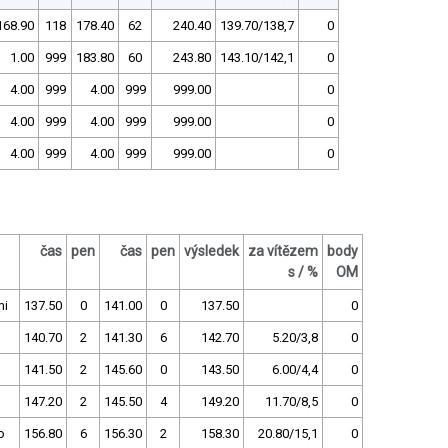
168.90
118
178.40
62
240.40
139.70/138,7
0
1.00
999
183.80
60
243.80
143.10/142,1
0
4.00
999
4.00
999
999.00
0
4.00
999
4.00
999
999.00
0
4.00
999
4.00
999
999.00
0
čas
pen
čas
pen
výsledek
za vítězem
body
s / %
OM
mi
137.50
0
141.00
0
137.50
0
140.70
2
141.30
6
142.70
5.20/3,8
0
141.50
2
145.60
0
143.50
6.00/4,4
0
147.20
2
145.50
4
149.20
11.70/8,5
0
o
156.80
6
156.30
2
158.30
20.80/15,1
0