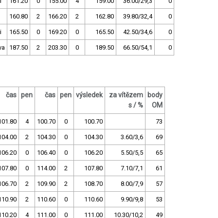
i
161.20
0
155.00
4
159.00
36.00/29,3
0
160.80
2
166.20
2
162.80
39.80/32,4
0
i
165.50
0
169.20
0
165.50
42.50/34,6
0
va
187.50
2
203.30
0
189.50
66.50/54,1
0
čas
pen
čas
pen
výsledek
za vítězem
body
s / %
OM
101.80
4
100.70
0
100.70
73
104.00
2
104.30
0
104.30
3.60/3,6
69
106.20
0
106.40
0
106.20
5.50/5,5
65
107.80
0
114.00
2
107.80
7.10/7,1
61
106.70
2
109.90
2
108.70
8.00/7,9
57
110.90
2
110.60
0
110.60
9.90/9,8
53
110.20
4
111.00
0
111.00
10.30/10,2
49