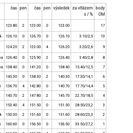
čas
pen
čas
pen
výsledek
za vítězem
body
s / %
OM
123.80
2
123.00
0
123.00
17
k
126.10
0
126.70
0
126.10
3.10/2,5
13
124.20
2
123.00
4
126.20
3.20/2,6
9
va
126.40
0
125.90
2
126.40
3.40/2,8
8
va
138.40
0
141.20
0
138.40
15.40/12,5
7
145.30
0
138.30
2
140.30
17.30/14,1
6
i
136.70
4
142.80
0
140.70
17.70/14,4
5
143.70
2
147.80
2
145.70
22.70/18,5
4
153.40
4
151.50
0
151.50
28.50/23,2
3
k
150.30
2
151.60
0
151.60
28.60/23,3
2
i
160.60
0
156.50
0
156.50
33.50/27,2
1