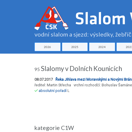
vodní slalom a sjezd: výsledky, žebří
2026
2025
2024
202
Slalomy v Dolních Kounicích
95
08.07.2017
Řeka Jihlava mezi Moravskými a Novými Brán
ředitel: Martin Střecha vrchní rozhodčí: Bohuslav Šamán
absolutní pořadí
L
kategorie C1W