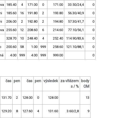
ava
185.40
4
171.00
0
171.00
33.50/24,4
0
mi
185.60
16
191.80
2
193.80
56.30/40,9
0
mi
206.00
2
192.80
2
194.80
57.30/41,7
0
ava
255.60
12
208.60
6
214.60
77.10/56,1
0
328.70
10
248.40
4
252.40
114.90/83,6
0
o
200.60
58
1.00
999
258.60
121.10/88,1
0
ná
4.00
999
4.00
999
999.00
0
čas
pen
čas
pen
výsledek
za vítězem
body
s / %
OM
131.70
2
128.00
0
128.00
13
129.20
8
127.60
4
131.60
3.60/2,8
9