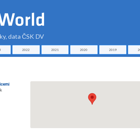
čky, data ČSK DV
3
2022
2021
2020
2019
2
icemi
ek