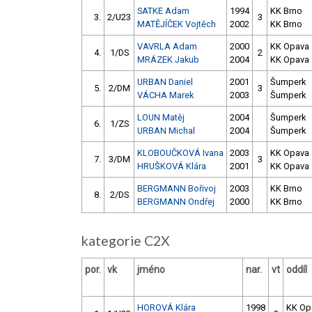
SATKE Adam
1994
KK Brno
3.
2/U23
3
MATĚJÍČEK Vojtěch
2002
KK Brno
VAVRLA Adam
2000
KK Opava
4.
1/DS
2
MRÁZEK Jakub
2004
KK Opava
URBAN Daniel
2001
Šumperk
5.
2/DM
3
VÁCHA Marek
2003
Šumperk
LOUN Matěj
2004
Šumperk
6.
1/ZS
URBAN Michal
2004
Šumperk
KLOBOUČKOVÁ Ivana
2003
KK Opava
7.
3/DM
3
HRUŠKOVÁ Klára
2001
KK Opava
BERGMANN Bořivoj
2003
KK Brno
8.
2/DS
BERGMANN Ondřej
2000
KK Brno
kategorie C2X
por.
vk
jméno
nar.
vt
oddíl
HOROVÁ Klára
1998
KK Op