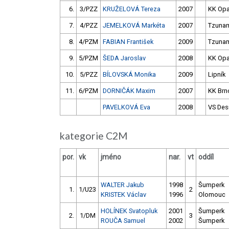
6.
3/PZZ
KRUŽELOVÁ Tereza
2007
KK Op
7.
4/PZZ
JEMELKOVÁ Markéta
2007
Tzuna
8.
4/PZM
FABIAN František
2009
Tzuna
9.
5/PZM
ŠEDA Jaroslav
2008
KK Op
10.
5/PZZ
BÍLOVSKÁ Monika
2009
Lipník
11.
6/PZM
DORNIČÁK Maxim
2007
KK Brn
PAVELKOVÁ Eva
2008
VS Des
kategorie C2M
por.
vk
jméno
nar.
vt
oddíl
WALTER Jakub
1998
Šumperk
1.
1/U23
2
KRISTEK Václav
1996
Olomouc
HOLÍNEK Svatopluk
2001
Šumperk
2.
1/DM
3
ROUČA Samuel
2002
Šumperk