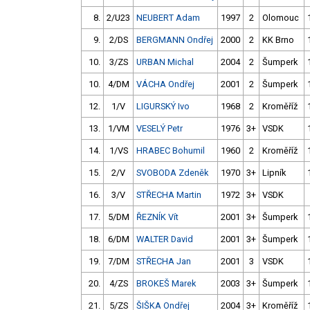
8.
2/U23
NEUBERT Adam
1997
2
Olomouc
9.
2/DS
BERGMANN Ondřej
2000
2
KK Brno
10.
3/ZS
URBAN Michal
2004
2
Šumperk
10.
4/DM
VÁCHA Ondřej
2001
2
Šumperk
12.
1/V
LIGURSKÝ Ivo
1968
2
Kroměříž
13.
1/VM
VESELÝ Petr
1976
3+
VSDK
14.
1/VS
HRABEC Bohumil
1960
2
Kroměříž
15.
2/V
SVOBODA Zdeněk
1970
3+
Lipník
16.
3/V
STŘECHA Martin
1972
3+
VSDK
17.
5/DM
ŘEZNÍK Vít
2001
3+
Šumperk
18.
6/DM
WALTER David
2001
3+
Šumperk
19.
7/DM
STŘECHA Jan
2001
3
VSDK
20.
4/ZS
BROKEŠ Marek
2003
3+
Šumperk
21.
5/ZS
ŠIŠKA Ondřej
2004
3+
Kroměříž