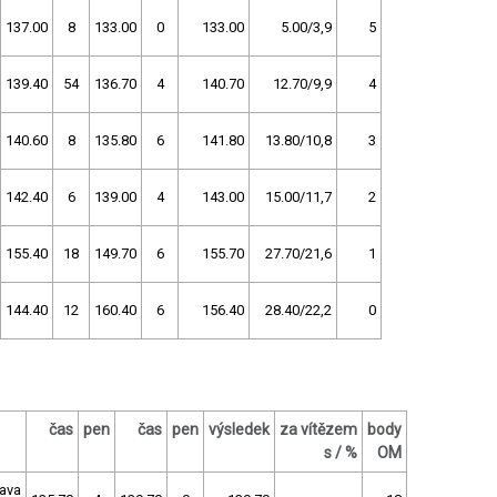
137.00
8
133.00
0
133.00
5.00/3,9
5
139.40
54
136.70
4
140.70
12.70/9,9
4
140.60
8
135.80
6
141.80
13.80/10,8
3
142.40
6
139.00
4
143.00
15.00/11,7
2
155.40
18
149.70
6
155.70
27.70/21,6
1
144.40
12
160.40
6
156.40
28.40/22,2
0
čas
pen
čas
pen
výsledek
za vítězem
body
s / %
OM
ava