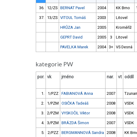
36.
12/ZS
BERNAT Pavel
2004
KK Brno
37.
13/ZS
VITOUL Tomáš
2003
Litovel
HRŮZA Jan
2005
Kroměříž
GEPRT David
2005
3
Litovel
PAVELKA Marek
2004
3+
VS Desná
kategorie PW
por.
vk
jméno
nar.
vt
oddíl
1.
1/PZZ
FABIANOVÁ Anna
2007
Tzuna
2.
1/PZM
OSIČKA Tadeáš
2008
VSDK
3.
2/PZM
VYSKOČIL Viktor
2008
VSDK
4.
3/PZM
BRÁZDA Šimon
2007
VSDK
5.
2/PZZ
BERGMANNOVÁ Sandra
2008
KK Brn